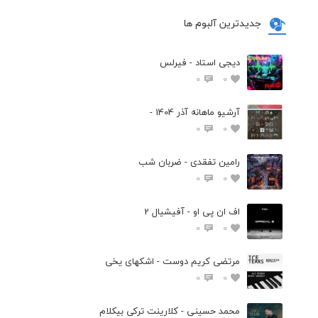
جدیدترین آلبوم ها
دیجی استاد - فیرلس
0
0
آرشیو ماهانه آذر 1404 -
0
0
رامین تفقدی - ضربان شب
0
0
اف ان پی او - آفیشیال 2
0
0
مرتضی کریم دوست - اشکهای یخی
0
0
محمد حسینی - کلارینت ترکی بیکلام