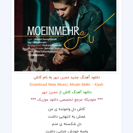
دانلود آهنگ جدید
معین مهر
به نام کاش
Download New Music: Moein Mehr – Kash
دانلود آهنگ کاش از
معین مهر
*** ملودیکا؛ مرجع تخصصی دانلود موزیک ***
کاش دل وامونده ی من
غمش یه انتهایی داشت
دل شکسته ی منم
واسه خودش خدایی داشت