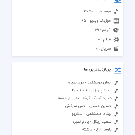
موسیقی : 3650
موزیک ویدیو : 65
آلبوم : 29
فیلم : 0
سریال : 0
پربازدیدترین ها
ایمان درخشنده - دریا نمیرم
میلاد پرویزی - قوناقلیق۲
دانلود آهنگ گرشا رضایی از حقمه
حسین حسنی - حس سرکش
بهنام علمشاهی - سناریو
سعید زینال - یادم نمیره
پارسا زارع - فرشته