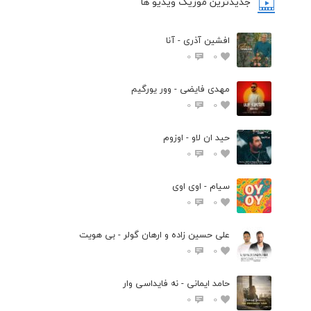
جدیدترین موزیک ویدیو ها
افشین آذری - آنا
0
0
مهدی فایضی - وور یورگیم
0
0
حید ان لاو - اوزوم
0
0
سیام - اوی اوی
0
0
علی حسین زاده و ارهان گولر - بی هویت
0
0
حامد ایمانی - نه فایداسی وار
0
0