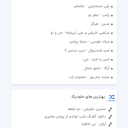
علی اسماعیلی - عاشقم
راغب - عطر تو
منس - هرگز
مرتضی اشرفی و علی تیرمایه - من و تو
میلاد طوسی - سایه روشن
اميد فستيوال - ديپ سنس ۷
امین و امید - می
آرکا - عشق محال
مجید جم پور - ممنونم ازت
بهترین های ملودیکا
حسین حقیقی - دو نقطه
دانلود آهنگ شب تولدم از پویان مخبری
نَوان - بی خاطره