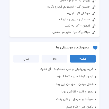
بهرام نژاد صفری - خیال
حسین کیا - نمیدونم کجارو بگردم
حید ان لاو - اوزوم
مصطفی مربوبی - لبیک
آیهان - آخر یه شب
میلاد پاک نیا - دلبر مو مشکی
محبوبترین موسیقی ها
هفته
ماه
سال
فرید پیروانیان و علی محمدوند - اَبَر قدرت
آرمان گرشاسبی - کجا گریزم
هادی برهان - حق من این بود
دمور و آتیز - نقاشی رویا
سوگند و سیجل - وقتی رفت
پژمان مبرا - شاه صنم