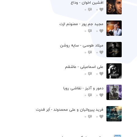
افشين اخوان - وداع
0
0
مجید جم پور - ممنونم ازت
0
0
میلاد طوسی - سایه روشن
0
0
علی اسماعیلی - عاشقم
0
0
دمور و آتیز - نقاشی رویا
0
0
فرید پیروانیان و علی محمدوند - اَبَر قدرت
0
0