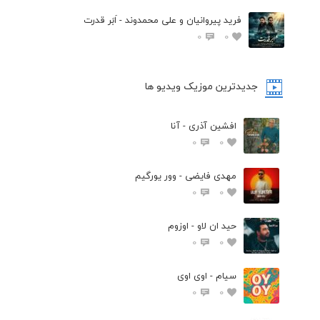
فرید پیروانیان و علی محمدوند - اَبَر قدرت
0
0
جدیدترین موزیک ویدیو ها
افشین آذری - آنا
0
0
مهدی فایضی - وور یورگیم
0
0
حید ان لاو - اوزوم
0
0
سیام - اوی اوی
0
0