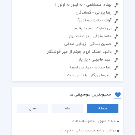
بهنام علمشاهی - نه اینور نه اونور ۲
رضا یزدانی - گمشدگان
آرات - یادت نره (دمو)
بی تفاوت - مجید رفیعی
حامد وثوقی - تو صدام بزن
حسین بساکی - زیبایی محض
دانلود آهنگ آروم جونم از امیر خوشنگار
امید حاجیلی - یار یار
رضا حدادی - بهترین لحظه
علیرضا روزگار - با نفس هات
محبوبترین موسیقی ها
هفته
ماه
سال
میلاد علوی - خاموشه خطت
یوناس و امیرحسین بابایی - نم باران