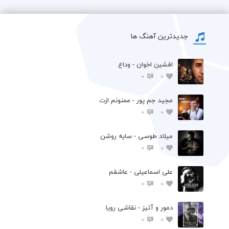
جدیدترین آهنگ ها
افشين اخوان - وداع
0
0
مجید جم پور - ممنونم ازت
0
0
میلاد طوسی - سایه روشن
0
0
علی اسماعیلی - عاشقم
0
0
دمور و آتیز - نقاشی رویا
0
0