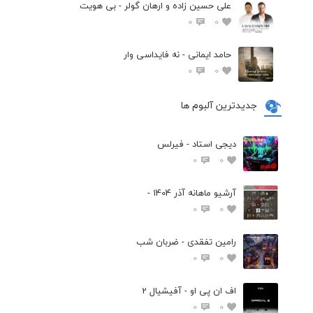
علی حسین زاده و ارهان گولر - بی هویت
0
0
حامد ایمانی - نه فایداسی وار
0
0
جدیدترین آلبوم ها
دیجی استاد - فیرلس
0
0
آرشیو ماهانه آذر 1404 -
0
0
رامین تفقدی - ضربان شب
0
0
اف ان پی او - آفیشیال 2
0
0