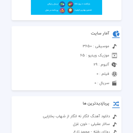
آمار سایت
موسیقی : 3650
موزیک ویدیو : 65
آلبوم : 29
فیلم : 0
سریال : 0
پربازدیدترین ها
دانلود آهنگ انگار نه انگار از شهاب بخارایی
سالار عقیلی - خون غزل
روزای رفته - محمد زارع