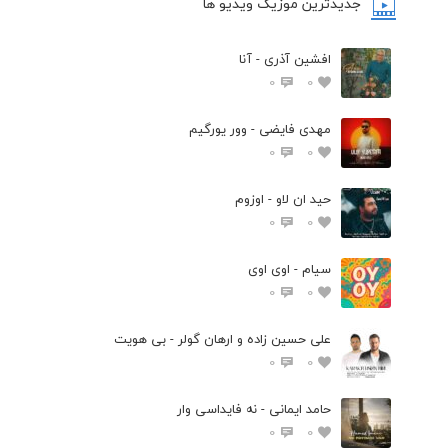
جدیدترین موزیک ویدیو ها
افشین آذری - آنا
0
0
مهدی فایضی - وور یورگیم
0
0
حید ان لاو - اوزوم
0
0
سیام - اوی اوی
0
0
علی حسین زاده و ارهان گولر - بی هویت
0
0
حامد ایمانی - نه فایداسی وار
0
0