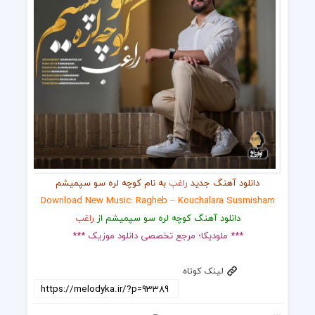
دانلود آهنگ جدید
راغب
به نام کوچه لره سو سپمیشم
Download New Music: Ragheb – Kouchalara Susmisham
دانلود آهنگ کوچه لره سو سپمیشم از
راغب
*** ملودیکا؛ مرجع تخصصی دانلود موزیک ***
لینک کوتاه