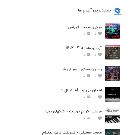
جدیدترین آلبوم ها
دیجی استاد - فیرلس
0
0
آرشیو ماهانه آذر 1404 -
0
0
رامین تفقدی - ضربان شب
0
0
اف ان پی او - آفیشیال 2
0
0
مرتضی کریم دوست - اشکهای یخی
0
0
محمد حسینی - کلارینت ترکی بیکلام