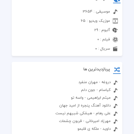
موسیقی : 3654
موزیک ویدیو : 65
آلبوم : 29
فیلم : 0
سریال : 0
پربازدیدترین ها
دروغه - مهران منفرد
کیاسام - جون دلم
میثم ابراهیمی - واسه تو
دانلود آهنگ پنجره از امید جهان
علی رهام - هیشکی شبیهم نیست
مهرزاد امیرخانی - قربون چشمات
داوید - ملکه ی قلبمو