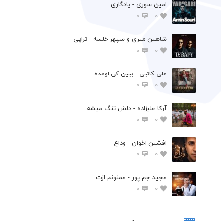
امین سوری - یادگاری
0
0
شاهین میری و سپهر خلسه - تراپی
0
0
علی کاتبی - ببین کی اومده
0
0
آرکا علیزاده - دلش تنگ میشه
0
0
افشين اخوان - وداع
0
0
مجید جم پور - ممنونم ازت
0
0