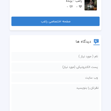
راغب - برنده
0
0
صفحه اختصاصی راغب
دیدگاه ها