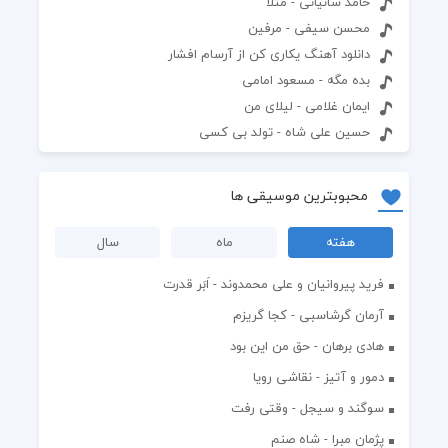
حامد سانیانی - مثلا
محسن سیفی - مرفین
دانلود آهنگ یکاری کن از آرسام افشار
بده مگه - مسعود امامی
ایمان غلامی - لیلای من
حسین علی شاه - تولد بی کسی
محبوبترین موسیقی ها
هفته
ماه
سال
فرید پیروانیان و علی محمدوند - اَبَر قدرت
آرمان گرشاسبی - کجا گریزم
هادی برهان - حق من این بود
دمور و آتیز - نقاشی رویا
سوگند و سیجل - وقتی رفت
پژمان مبرا - شاه صنم