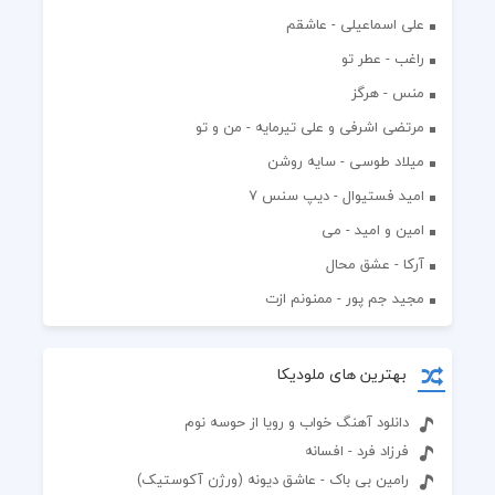
علی اسماعیلی - عاشقم
راغب - عطر تو
منس - هرگز
مرتضی اشرفی و علی تیرمایه - من و تو
میلاد طوسی - سایه روشن
اميد فستيوال - ديپ سنس ۷
امین و امید - می
آرکا - عشق محال
مجید جم پور - ممنونم ازت
بهترین های ملودیکا
دانلود آهنگ خواب و رویا از حوسه نوم
فرزاد فرد - افسانه
رامین بی باک - عاشق دیونه (ورژن آکوستیک)