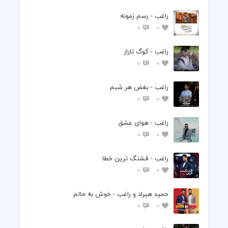
راغب - رسم زمونه
0
0
راغب - کوگ تاراز
0
0
راغب - بغض هر شبم
0
0
راغب - هوای عشق
0
0
راغب - قشنگ ترین خطا
0
0
حمید هیراد و راغب - خوش به حالم
0
0