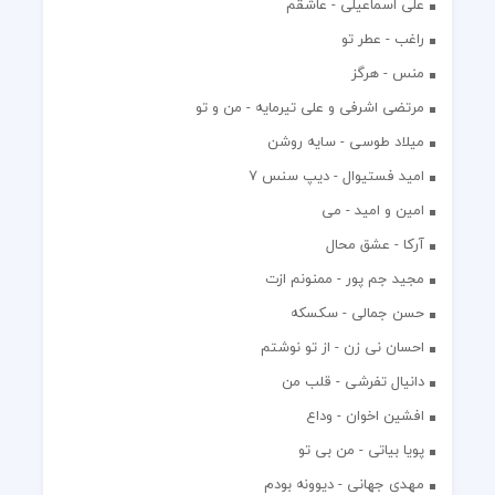
علی اسماعیلی - عاشقم
راغب - عطر تو
منس - هرگز
مرتضی اشرفی و علی تیرمایه - من و تو
میلاد طوسی - سایه روشن
اميد فستيوال - ديپ سنس ۷
امین و امید - می
آرکا - عشق محال
مجید جم پور - ممنونم ازت
حسن جمالی - سکسکه
احسان نی زن - از تو نوشتم
دانیال تفرشی - قلب من
افشين اخوان - وداع
پویا بیاتی - من بی تو
مهدی جهانی - دیوونه بودم