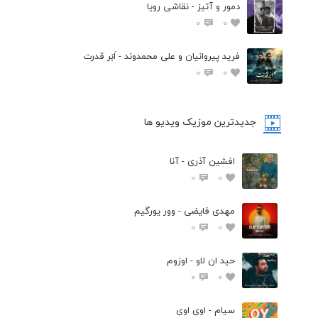
دمور و آتیز - نقاشی رویا
0
0
فرید پیروانیان و علی محمدوند - اَبَر قدرت
0
0
جدیدترین موزیک ویدیو ها
افشین آذری - آنا
0
0
مهدی فایضی - وور یورگیم
0
0
حید ان لاو - اوزوم
0
0
سیام - اوی اوی