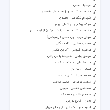
عرشیا - بغض
دانلود آهنگ اصرار از سید علی شمس
شهرام شکوهی - باغبون
میثم پرشکی - چشمای ابری
دانلود آهنگ وساطت (گیتار ورژن) از نوید آبان
میتی دیپ - بی حسی (ریمیکس)
مسعود صابری - اتاقک گلی
ابراهیم قیومی - آخرین عکس
مهدی یراحی - همیشه با من باش
دارا بختیاری - دیگه نمیکشم
ایهام - زیبا جان
محمد سینا - نفس بریده
محمد کوهرخی - تجلی توحید
مصطفی فتاحی - دپرس
حسین طارمی - چیچک
بارون - فاتح نورایی
امیرحسین افتخاری - تی جان قربان