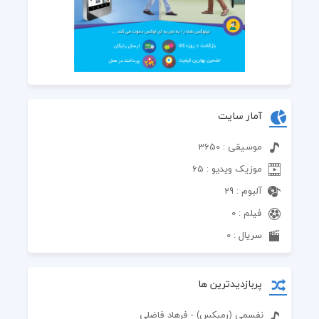
آمار سایت
موسیقی : 3650
موزیک ویدیو : 65
آلبوم : 29
فیلم : 0
سریال : 0
پربازدیدترین ها
نفسمی (رمیکس) - فرهاد فاضلی