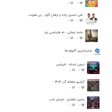
0
0
علی حسین زاده و ارهان گولر - بی هویت
0
0
حامد ایمانی - نه فایداسی وار
0
0
جدیدترین آلبوم ها
دیجی استاد - فیرلس
0
0
آرشیو ماهانه آذر 1404 -
0
0
رامین تفقدی - ضربان شب
0
0