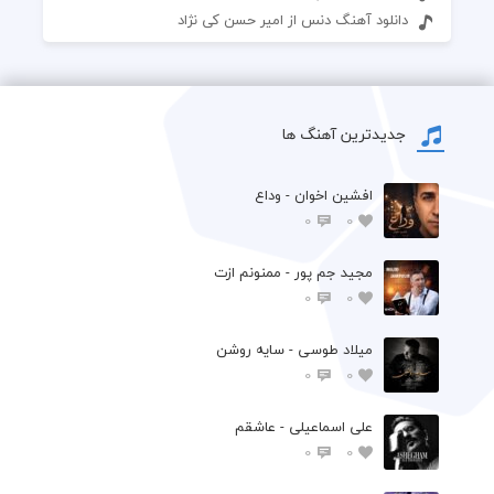
دانلود آهنگ دنس از امیر حسن کی نژاد
جدیدترین آهنگ ها
افشين اخوان - وداع
0
0
مجید جم پور - ممنونم ازت
0
0
میلاد طوسی - سایه روشن
0
0
علی اسماعیلی - عاشقم
0
0