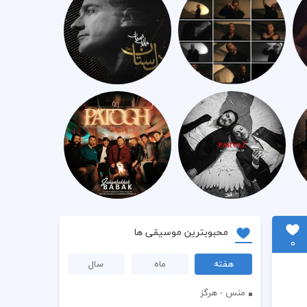
محبوبترین موسیقی ها
0
هفته
ماه
سال
منس - هرگز