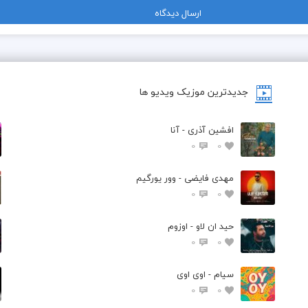
جدیدترین موزیک ویدیو ها
افشین آذری - آنا
0
0
مهدی فایضی - وور یورگیم
0
0
حید ان لاو - اوزوم
0
0
سیام - اوی اوی
0
0