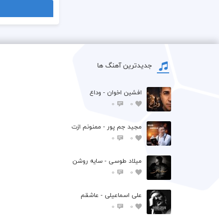
جدیدترین آهنگ ها
افشين اخوان - وداع
0
0
مجید جم پور - ممنونم ازت
0
0
میلاد طوسی - سایه روشن
0
0
علی اسماعیلی - عاشقم
0
0