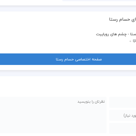
ای حسام رستا
تا - چشم های رویاییت
0
صفحه اختصاصی حسام رستا