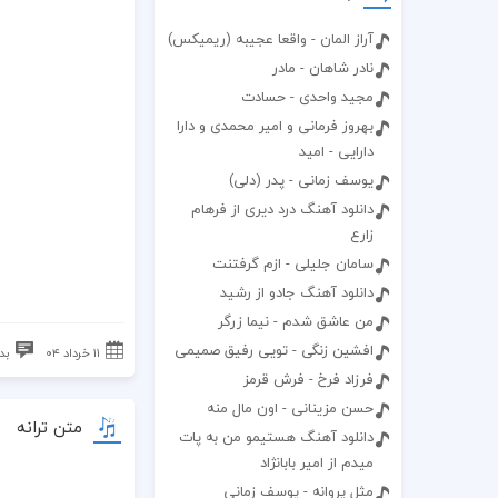
آراز المان - واقعا عجیبه (ریمیکس)
نادر شاهان - مادر
مجید واحدی - حسادت
بهروز فرمانی و امیر محمدی و دارا
دارایی - امید
یوسف زمانی - پدر (دلی)
دانلود آهنگ درد دیری از فرهام
زارع
سامان جلیلی - ازم گرفتنت
دانلود آهنگ جادو از رشید
من عاشق شدم - نیما زرگر
افشین زنگی - تویی رفیق صمیمی
۱۱ خرداد ۰۴
بد
فرزاد فرخ - فرش قرمز
حسن مزینانی - اون مال منه
متن ترانه
دانلود آهنگ هستیمو من به پات
میدم از امیر بابانژاد
مثل پروانه - یوسف زمانی