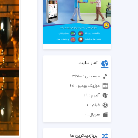
آمار سایت
موسیقی : 3650
موزیک ویدیو : 65
آلبوم : 29
فیلم : 0
سریال : 0
پربازدیدترین ها