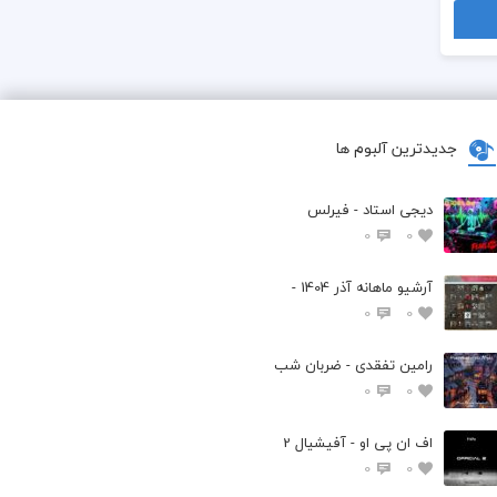
جدیدترین آلبوم ها
دیجی استاد - فیرلس
0
0
آرشیو ماهانه آذر 1404 -
0
0
رامین تفقدی - ضربان شب
0
0
اف ان پی او - آفیشیال 2
0
0