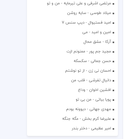
مرتضی اشرفی و علی تیرمایه - من و تو
میلاد طوسی - سایه روشن
اميد فستيوال - ديپ سنس ۷
امین و امید - می
آرکا - عشق محال
مجید جم پور - ممنونم ازت
حسن جمالی - سکسکه
احسان نی زن - از تو نوشتم
دانیال تفرشی - قلب من
افشين اخوان - وداع
پویا بیاتی - من بی تو
مهدی جهانی - دیوونه بودم
علیرضا کرم بخش - مگه جنگه
امیر عظیمی - دختر بندر