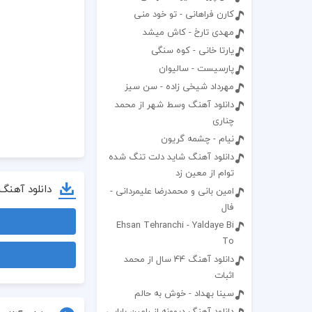
کارن فراهانی - تو خود منی
مهدی تارخ - کاش میشد
یارتا خانی - کوه سنگی
پارسیست - سالیوان
مهرداد شیخی زاده - سن سیز
دانلود آهنگ وسط شهر از محمد
چناری
نیام - چشمه گریون
دانلود آهنگ شاید دلت تنگ شده
توام از معین زد
دانلود آهنگ
امین بانی و محمدرضا علیمردانی -
فال
Ehsan Tehranchi - Yaldaye Bi
To
دانلود آهنگ 44 سال از محمد
اثبات
سینا بهداد - خوش به حالم
دانلود آهنگ دیوونه از رامین بابایی