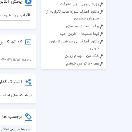
پخش آنلاین
بهزاد زرچین - بی معرفت
دانلود آهنگ سوژه هات تکراریه از
اقیانوس
- علیرضا 
سیروان خسروی
برف - محمد معتمدی
نیما مسیحا - آخرین امید
کد آهنگ برا
دانلود آهنگ بی حواشی از داوود
ثروتی
خاک من - بهنام زرین
عطا - با تو من خوشم
اشتراک گذار
در شبکه های اجتماعی
برچسب ها
علیرضا دهنوی, آهنگ, آ