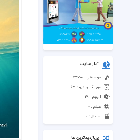
آمار سایت
موسیقی : 3650
موزیک ویدیو : 65
آلبوم : 29
فیلم : 0
سریال : 0
پربازدیدترین ها