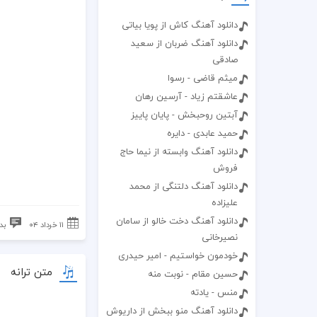
دانلود آهنگ کاش از پویا بیاتی
دانلود آهنگ ضربان از سعید
صادقی
میثم قاضی - رسوا
عاشقتم زیاد - آرسین رهان
آبتین روحبخش - پایان پاییز
حمید عابدی - دایره
دانلود آهنگ وابسته از نیما حاج
فروش
دانلود آهنگ دلتنگی از محمد
علیزاده
دانلود آهنگ دخت خالو از سامان
۱۱ خرداد ۰۴
بد
نصیرخانی
خودمون خواستیم - امیر حیدری
متن ترانه
حسین مقام - نوبت منه
منس - یادته
دانلود آهنگ منو ببخش از داریوش