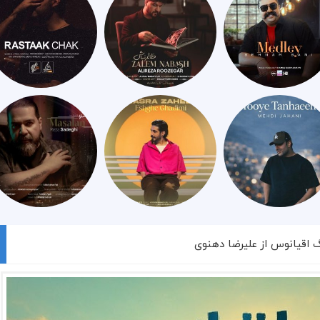
گ اقیانوس از علیرضا دهنوی