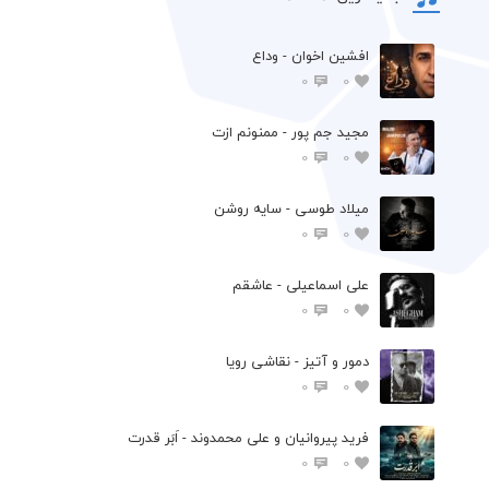
افشين اخوان - وداع
0
0
مجید جم پور - ممنونم ازت
0
0
میلاد طوسی - سایه روشن
0
0
علی اسماعیلی - عاشقم
0
0
دمور و آتیز - نقاشی رویا
0
0
فرید پیروانیان و علی محمدوند - اَبَر قدرت
0
0