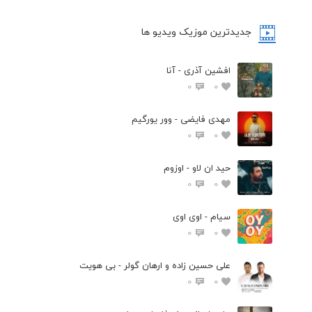
جدیدترین موزیک ویدیو ها
افشین آذری - آنا
0
0
مهدی فایضی - وور یورگیم
0
0
حید ان لاو - اوزوم
0
0
سیام - اوی اوی
0
0
علی حسین زاده و ارهان گولر - بی هویت
0
0