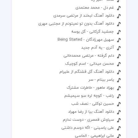
غم دل - محمد معتمدی
دانلود آهنگ لبخند از مرتضی سرمدی
دانلود آهنگ بدون تو نمیتونم از مجتبی مهری
جمشید گرکانی - گل بوسه
سهیل مهرزادگان - Being Started
آتری - یه آدم جدید
دلم گرفته - مرتضی محمدخانی
محسن میدانی - اسم کوچیک
دانلود آهنگ گل قشنگم از علیرام
یاسر بینام - سر
بهزاد ماهور - خاطرات مشترک
راغب - کوچه لره سو سپمیشم
حسین توکلی - نصف شب
دانلود آهنگ بیا از رضا مهراد
سیاوش قمصری - دوست ندارم
علی یاسینی - اگه‌ دوسم داشتی
مانی ابراهیمی - الماسی