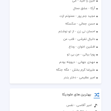
امین و امید - می
آرکا - عشق محال
مجید جم پور - ممنونم ازت
حسن جمالی - سکسکه
احسان نی زن - از تو نوشتم
دانیال تفرشی - قلب من
افشين اخوان - وداع
پویا بیاتی - من بی تو
مهدی جهانی - دیوونه بودم
علیرضا کرم بخش - مگه جنگه
امیر عظیمی - دختر بندر
بهترین های ملودیکا
امیر آقاسی - نفس