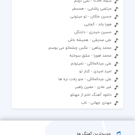
سجاد SJM - نمی دونم
مرتضی پاشایی - همسفر
حسین ملکان - تو میتونی
هورا باند - کجایی
حسین حیدری - دلتنگی
علی صدیقی - همیشه باش
محمد پناهی - عکس چشماتو می بوسم
محمد اهورا - عشق سوخته
علی عبدالمالکی - نمیتونم
امید امیدی - کنار تو
علی عبدالمالکی - منو یادت نره ها
غیر عادی - معین راهبر
دانلود آهنگ اخم از مهتلو
مهدی جهانی - ناب
جدیدترین آهنگ ها