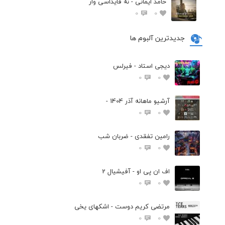
حامد ایمانی - نه فایداسی وار
0
0
جدیدترین آلبوم ها
دیجی استاد - فیرلس
0
0
آرشیو ماهانه آذر 1404 -
0
0
رامین تفقدی - ضربان شب
0
0
اف ان پی او - آفیشیال 2
0
0
مرتضی کریم دوست - اشکهای یخی
0
0