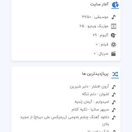
آمار سایت
موسیقی : 3650
موزیک ویدیو : 65
آلبوم : 29
فیلم : 0
سریال : 0
پربازدیدترین ها
آرون افشار - دلبر شیرین
اشوان - دلم تنگه
امیدوارم - آرمان زندیه
سپهر ساتیا - تکیه کلام
دانلود آهنگ چشم بادومی (ریمیکس علی دیباج) از مجید
یلان
شک - امیر راد