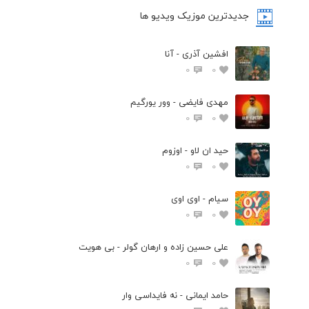
جدیدترین موزیک ویدیو ها
افشین آذری - آنا
0
0
مهدی فایضی - وور یورگیم
0
0
حید ان لاو - اوزوم
0
0
سیام - اوی اوی
0
0
علی حسین زاده و ارهان گولر - بی هویت
0
0
حامد ایمانی - نه فایداسی وار