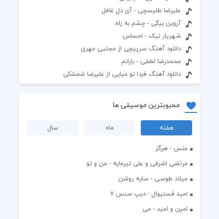
علیرضا طلیسچی - آی دل غافل
آروین بیگی - چشم به راه
شهریار نیک - احساس
دانلود آهنگ سرپیچی از مجتبی مهری
محمدرضا لطفی - بارانم
دانلود آهنگ فردا تو میایی از علیرضا شمشکی
محبوبترین موسیقی ها
هفته
ماه
سال
منس - هرگز
مرتضی اشرفی و علی تیرمایه - من و تو
میلاد طوسی - سایه روشن
اميد فستيوال - ديپ سنس ۷
امین و امید - می