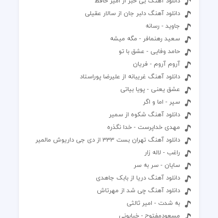
دانلود آهنگ بی خبر از امیر حافظ
دانلود آهنگ دلبر جان از سالار عقیلی
جاوید - رسانه
سعید رهنمافر - مگه میشه
حامد وفایی - عشق با تو
آروم آروم - فریان
دانلود آهنگ غریبانه از علیرضا پوراستاد
عشق یعنی - پویا بیاتی
سپر - اما و اگر
دانلود آهنگ شکوه از سمیر
مهدی خداپرست - خدا نگذره
دانلود آهنگ تهران بست 333 از دی جی داریوش مالمیر
راغب - لاله زار
سایان - سر به سر
دانلود آهنگ دریا از بابک جاهدی
دانلود آهنگ چی شد از مهرتاش
به شدت - امیر ثالثی
مسعودمفتوح - خیابونی