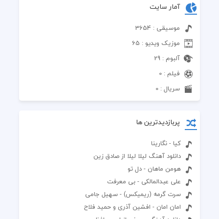
آمار سایت
موسیقی : 3654
موزیک ویدیو : 65
آلبوم : 29
فیلم : 0
سریال : 0
پربازدیدترین ها
کیا - نگارینا
دانلود آهنگ لیلا لیلا از صادق زین
هومن ماهان - دل تو
علی عبدالمالکی - بی معرفت
سرت گرمه (ریمیکس) - سهیل جامی
امان امان - افشین آذری و حمید فلاح