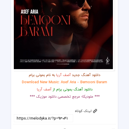
دانلود آهنگ جدید
آصف آریا
به نام بمونی برام
Download New Music: Asef Aria – Bemooni Baram
دانلود آهنگ بمونی برام از
آصف آریا
*** ملودیکا؛ مرجع تخصصی دانلود موزیک ***
لینک کوتاه