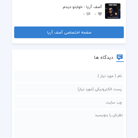
آصف آریا - خوابتو دیدم
0
0
صفحه اختصاصی آصف آریا
دیدگاه ها