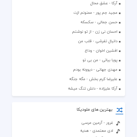
آرکا - عشق محال
مجید جم پور - ممنونم ازت
حسن جمالی - سکسکه
احسان نی زن - از تو نوشتم
دانیال تفرشی - قلب من
افشين اخوان - وداع
پویا بیاتی - من بی تو
مهدی جهانی - دیوونه بودم
علیرضا کرم بخش - مگه جنگه
آرکا علیزاده - دلش تنگ میشه
بهترین های ملودیکا
غرور - آرمین مرسی
ادی معتمدی - هدیه