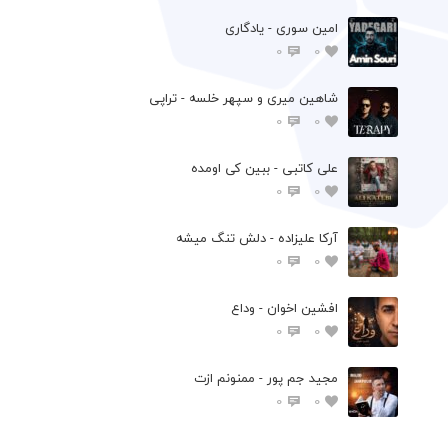
امین سوری - یادگاری
0
0
شاهین میری و سپهر خلسه - تراپی
0
0
علی کاتبی - ببین کی اومده
0
0
آرکا علیزاده - دلش تنگ میشه
0
0
افشين اخوان - وداع
0
0
مجید جم پور - ممنونم ازت
0
0