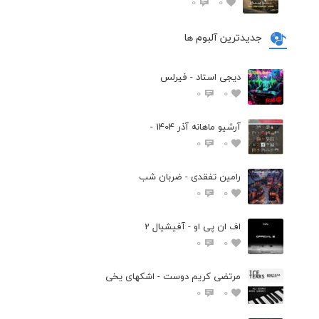
0
0
جدیدترین آلبوم ها
دیجی استاد - فیرلس
0
0
آرشیو ماهانه آذر 1404 -
0
0
رامین تفقدی - ضربان شب
0
0
اف ان پی او - آفیشیال 2
0
0
مرتضی کریم دوست - اشکهای یخی
0
0