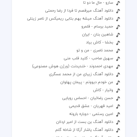
سارو - حال ما دو تا
دانلود آهنگ میرقصم تا فردا از رضا رحمتی
دانلود آهنگ میشه بهم بتابی ریمیکس از ناصر زینلی
حمید برسام - قلمرو
شاهین بنان - ایران
بخشا - کاش بیاد
محمد ناصری - من و تو
سهیل صاحب - کلید قلب منی
مهدی احمدوند - خندیدنت (ورژن هوش مصنوعی)
دانلود آهنگ زیبای من از محمد عسگری
من خودم دیوونم - پیمان پهلوان
وانیار - کاش
حسن رضائیان - احساس رویایی
امید قهریان - عشق قدیمی
امین رستمی - دوباره بارونه
دانلود آهنگ بن بست از امیر اردلان
دانلود آهنگ یاشار آرکا از شاخه گلم