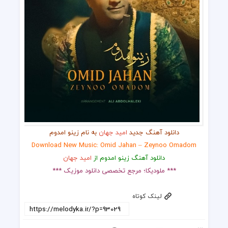
دانلود آهنگ جدید
امید جهان
به نام زینو امدوم
Download New Music: Omid Jahan – Zeynoo Omadom
دانلود آهنگ زینو امدوم از
امید جهان
*** ملودیکا؛ مرجع تخصصی دانلود موزیک ***
لینک کوتاه