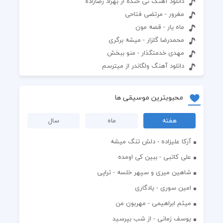
دانلود آهنگ تی خنده از بهزاد رضازاده
مغرور - مرتضی فتاحی
ماه یار - قصه مون
محمدرضا گلزار - میشه برگری
مهدی خدمتگذار - منو ببخش
دانلود آهنگ ولگاندر از میترسم
محبوبترین موسیقی ها
هفته
ماه
سال
آرکا علیزاده - دلش تنگ میشه
علی کاتبی - ببین کی اومده
شاهین میری و سپهر خلسه - تراپی
امین سوری - یادگاری
میثم ابراهیمی - مهربون من
یوسف زمانی - از شب بپرسید