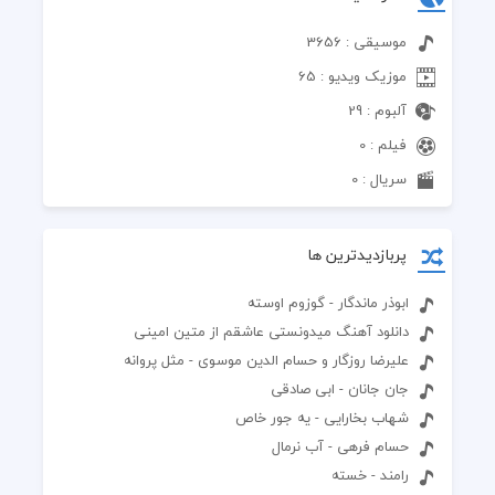
موسیقی : 3656
موزیک ویدیو : 65
آلبوم : 29
فیلم : 0
سریال : 0
پربازدیدترین ها
ابوذر ماندگار - گوزوم اوسته
دانلود آهنگ میدونستی عاشقم از متین امینی
علیرضا روزگار و حسام الدین موسوی - مثل پروانه
جان جانان - ابی صادقی
شهاب بخارایی - یه جور خاص
حسام فرهی - آب نرمال
رامند - خسته