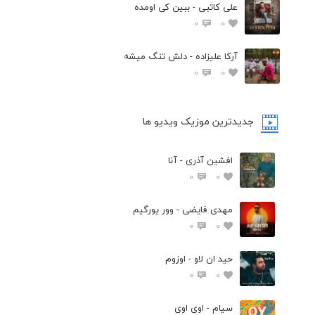
علی کاتبی - ببین کی اومده
0
0
آرکا علیزاده - دلش تنگ میشه
0
0
جدیدترین موزیک ویدیو ها
افشین آذری - آنا
0
0
مهدی فایضی - وور یورگیم
0
0
حید ان لاو - اوزوم
0
0
سیام - اوی اوی