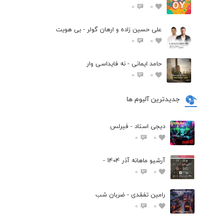
0
0
علی حسین زاده و ارهان گولر - بی هویت
0
0
حامد ایمانی - نه فایداسی وار
0
0
جدیدترین آلبوم ها
دیجی استاد - فیرلس
0
0
آرشیو ماهانه آذر 1404 -
0
0
رامین تفقدی - ضربان شب
0
0