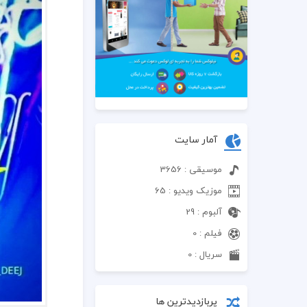
آمار سایت
موسیقی : 3656
موزیک ویدیو : 65
آلبوم : 29
فیلم : 0
سریال : 0
پربازدیدترین ها