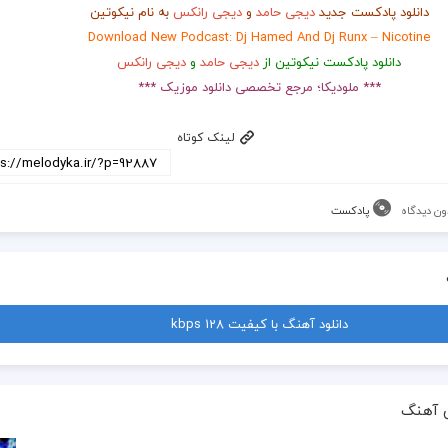
دانلود پادکست جدید
دیجی حامد
و
دیجی رانکس
به نام نیکوتین
Download New Podcast: Dj Hamed And Dj Runx – Nicotine
دانلود پادکست نیکوتین از
دیجی حامد
و
دیجی رانکس
*** ملودیکا؛ مرجع تخصصی دانلود موزیک ***
لینک کوتاه
ون دیدگاه
پادکست
دانلود آهنگ با کیفیت 128 kbps
 آهنگ