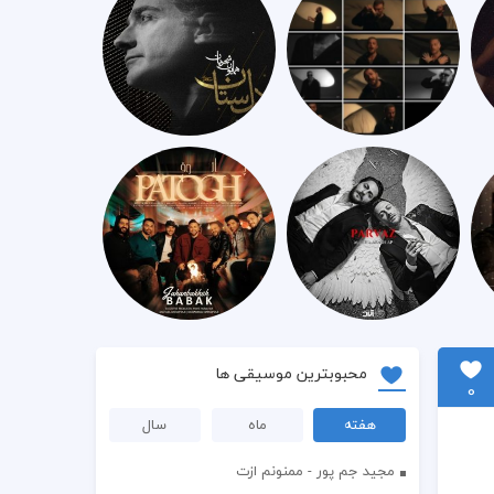
محبوبترین موسیقی ها
0
هفته
ماه
سال
مجید جم پور - ممنونم ازت