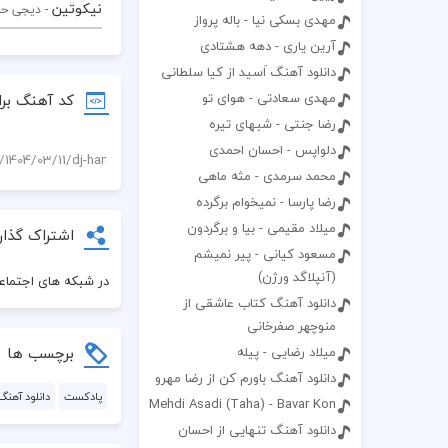
نیکوتین
- دیجی حا
مهدی بسکی نیا - باله پرواز
آرین یاری - دهه هشتادی
دانلود آهنگ اَسید از کیا سلطانی
کد آهنگ برا
مهدی سعادتی - هوای تو
رضا جنتی - شبهای تیره
دلواپس - احسان احمدی
محمد سرمدی - مثه ماهی
رضا پارسا - نمیخوام برگرده
میلاد مقیمی - بیا و برگردون
اشتراک گذار
مسعود کیانی - پیر نمیشم
(آنپلاگد ورژن)
در شبکه های اجتماعی
دانلود آهنگ کتاب عاشقی از
منوچهر صفرخانی
برچسب ها
میلاد رضایی - پیله
دانلود آهنگ باورم کن از رضا مهرو
پادکست
دانلود آهنگ
Mehdi Asadi (Taha) - Bavar Kon
دانلود آهنگ تنهایی از احسان