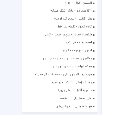
افشين اخوان - وداع
آرکا علیزاده - دلش تنگ میشه
علی کاتبی - ببین کی اومده
کاوه کیان - نقطه سر خط
شاهین میری و سپهر خلسه - تراپی
احمد سلو - چی شد
امین سوری - یادگاری
یوناس و امیرحسین بابایی - نم باران
میثم ابراهیمی - مهربون من
فرید پیروانیان و علی محمدوند - اَبَر قدرت
یوسف زمانی - از شب بپرسید
دمور و آتیز - نقاشی رویا
علی اسماعیلی - عاشقم
میلاد طوسی - سایه روشن