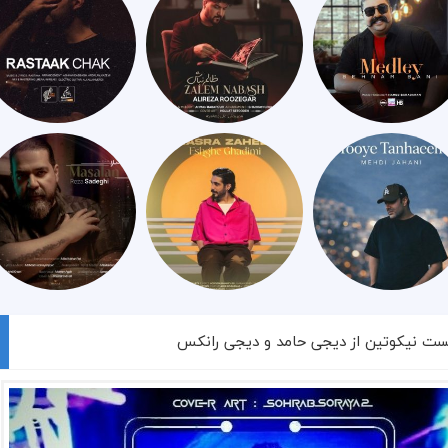
کست نیکوتین از دیجی حامد و دیجی رانکس