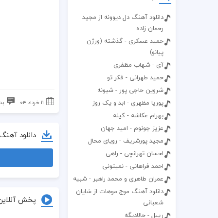
دانلود آهنگ دل دیوونه از مجید
رحمان زاده
حمید عسکری - گذشته (ورژن
پیانو)
آی - شهاب مظفری
حمید طهرانی - فکر تو
شروین حاجی پور - شبونه
پوریا مظهری - ابد و یک روز
۱۱ خرداد ۰۴
بد
بهرام عکاشه - کینه
عزیز جونوم - امید جهان
دانلود آهنگ
مجید پورشریف - رویای محال
احسان تهرانچی - راهی
احمد فراهانی - نمیتونی
عمران طاهری و محمد راهبر - شبیه
دانلود آهنگ موج موهات از شایان
پخش آنلاین
شعبانی
رییل - حالادیگه