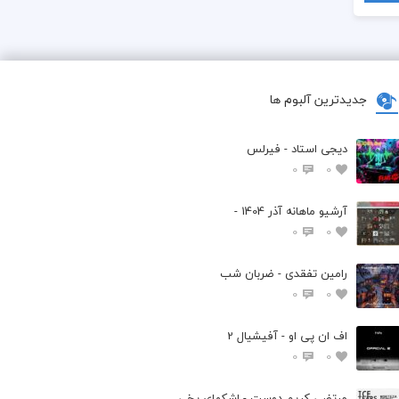
جدیدترین آلبوم ها
دیجی استاد - فیرلس
0
0
آرشیو ماهانه آذر 1404 -
0
0
رامین تفقدی - ضربان شب
0
0
اف ان پی او - آفیشیال 2
0
0
مرتضی کریم دوست - اشکهای یخی