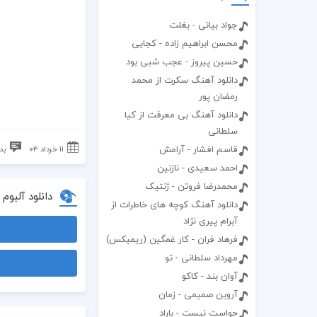
جواد بیاتی - بغلت
محسن ابراهیم زاده - کجایی
حسین پیروز - عجب شبی بود
دانلود آهنگ سکرت از محمد
رمضان پور
دانلود آهنگ بی معرفت از کیا
سلطانی
قاسم افشار - آرامش
۱۱ خرداد ۰۴
بد
احمد سعیدی - نازنین
محمدرضا فروتن - ژنتیک
دانلود آلبوم
دانلود آهنگ کوچه های خاطرات از
آبرام پیری نژاد
فرهاد فران - کار غمگین (ریمیکس)
مهرداد سلطانی - تو
آوان بند - کاکو
آروین صمیمی - زمان
حواست نیست - باراد