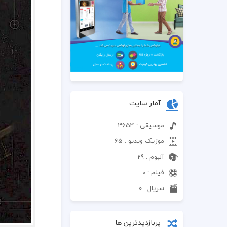
آمار سایت
موسیقی : 3654
موزیک ویدیو : 65
آلبوم : 29
فیلم : 0
سریال : 0
پربازدیدترین ها