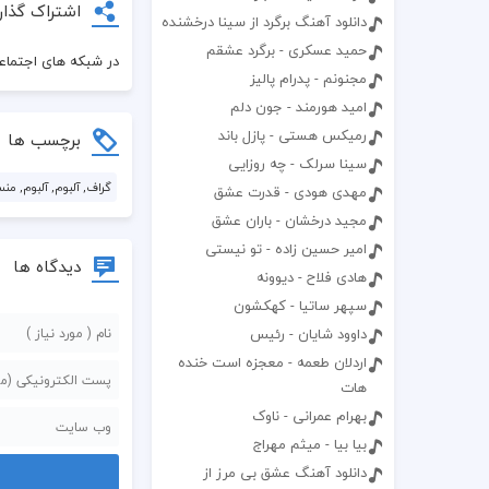
اشتراک گذار
دانلود آهنگ برگرد از سینا درخشنده
حمید عسکری - برگرد عشقم
در شبکه های اجتماعی
مجنونم - پدرام پالیز
امید هورمند - جون دلم
رمیکس هستی - پازل باند
برچسب ها
سینا سرلک - چه روزایی
گراف, آلبوم, آلبوم, من
مهدی هودی - قدرت عشق
مجید درخشان - باران عشق
امیر حسین زاده - تو نیستی
دیدگاه ها
هادی فلاح - دیوونه
سپهر ساتیا - کهکشون
داوود شایان - رئیس
اردلان طعمه - معجزه است خنده
هات
بهرام عمرانی - ناوک
بیا بیا - میثم مهراج
دانلود آهنگ عشق بی مرز از