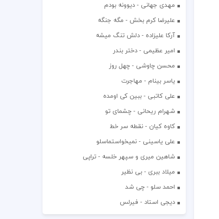
مهدی جهانی - دیوونه بودم
علیرضا کرم بخش - مگه جنگه
آرکا علیزاده - دلش تنگ میشه
امیر عظیمی - دختر بندر
محسن چاوشی - چهل روز
یاسر بینام - مهاجرت
علی کاتبی - ببین کی اومده
شهرام ریحانی - چشمای تو
کاوه کیان - نقطه سر خط
علی یاسینی - نمیخواستماسلو
شاهین میری و سپهر خلسه - تراپی
میلاد ببری - بی نظیر
احمد سلو - چی شد
دیجی استاد - فیرلس