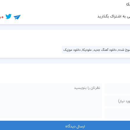
ی
 به اشتراک بگذارید
سوخ شده, دانلود آهنگ جدید, ملودیکا, دانلود موزیک