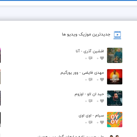
جدیدترین موزیک ویدیو ها
افشین آذری - آنا
0
0
مهدی فایضی - وور یورگیم
0
0
حید ان لاو - اوزوم
0
0
سیام - اوی اوی
0
0
علی حسین زاده و ارهان گولر - بی هویت