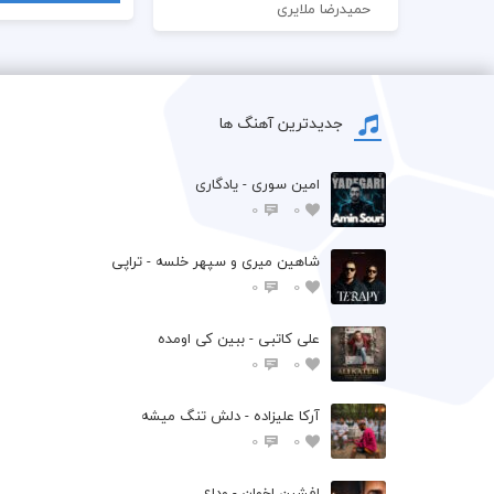
حمیدرضا ملایری
جدیدترین آهنگ ها
امین سوری - یادگاری
0
0
شاهین میری و سپهر خلسه - تراپی
0
0
علی کاتبی - ببین کی اومده
0
0
آرکا علیزاده - دلش تنگ میشه
0
0
افشين اخوان - وداع