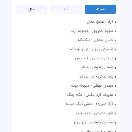
هفته
ماه
سال
آرکا - عشق محال
مجید جم پور - ممنونم ازت
حسن جمالی - سکسکه
احسان نی زن - از تو نوشتم
دانیال تفرشی - قلب من
افشين اخوان - وداع
پویا بیاتی - من بی تو
مهدی جهانی - دیوونه بودم
علیرضا کرم بخش - مگه جنگه
آرکا علیزاده - دلش تنگ میشه
امیر عظیمی - دختر بندر
محسن چاوشی - چهل روز
یاسر بینام - مهاجرت