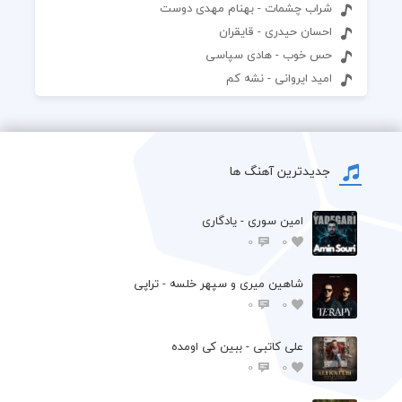
شراب چشمات - بهنام مهدی دوست
احسان حیدری - قایقران
حس خوب - هادی سپاسی
امید ایروانی - نشه کم
جدیدترین آهنگ ها
امین سوری - یادگاری
0
0
شاهین میری و سپهر خلسه - تراپی
0
0
علی کاتبی - ببین کی اومده
0
0