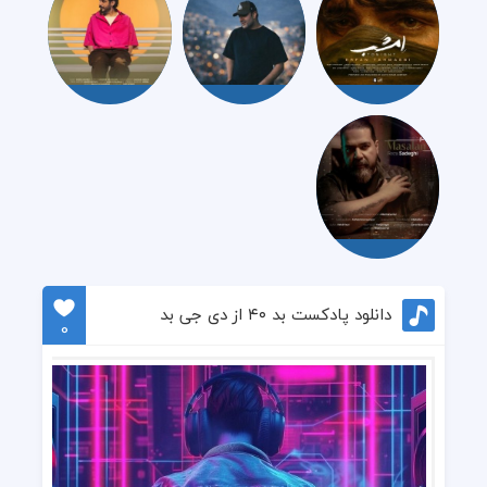
دانلود پادکست بد ۴۰ از دی جی بد
0