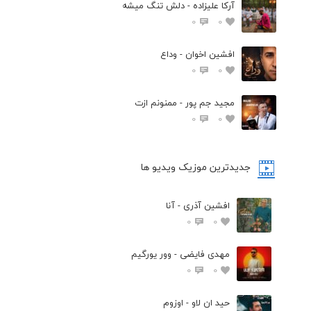
آرکا علیزاده - دلش تنگ میشه
0
0
افشين اخوان - وداع
0
0
مجید جم پور - ممنونم ازت
0
0
جدیدترین موزیک ویدیو ها
افشین آذری - آنا
0
0
مهدی فایضی - وور یورگیم
0
0
حید ان لاو - اوزوم