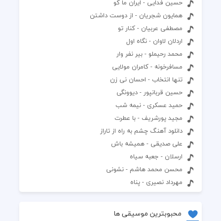
حسین فدایی - ایران ما کو
همایون شجریان - از دوست داشتن
مصطفی عربیان - کنار تو
اردلان لاوان - نگاه اول
محمد رحیملو - بیر نفر وار
مسافرخونه - کامران مولایی
تنها انتخاب - احسان نی زن
حسین قربانپور - دیوونگی
حمید عسکری - نیمه شب
مجید پورشریف - با عطرت
دانلود آهنگ چشم به راه از تاراز
علی صدیقی - همیشه باش
ارسلان - جعبه سیاه
محسن محمد هاشم - نشونی
مهرداد نصیری - پناه
محبوبترین موسیقی ها