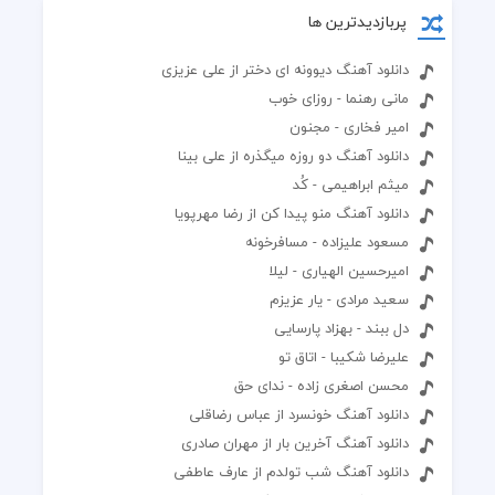
پربازدیدترین ها
دانلود آهنگ دیوونه ای دختر از علی عزیزی
مانی رهنما - روزای خوب
امیر فخاری - مجنون
دانلود آهنگ دو روزه میگذره از علی بینا
میثم ابراهیمی - کُد
دانلود آهنگ منو پیدا کن از رضا مهرپویا
مسعود علیزاده - مسافرخونه
امیرحسین الهیاری - لیلا‬
سعید مرادی - یار عزیزم
دل ببند - بهزاد پارسایی
علیرضا شکیبا - اتاق تو
محسن اصغری زاده - ندای حق
دانلود آهنگ خونسرد از عباس رضاقلی
دانلود آهنگ آخرین بار از مهران صادری
دانلود آهنگ شب تولدم از عارف عاطفی