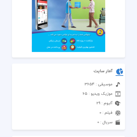
آمار سایت
موسیقی : 3654
موزیک ویدیو : 65
آلبوم : 29
فیلم : 0
سریال : 0