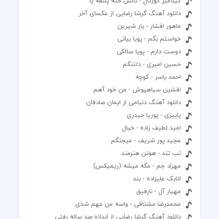
گیلامیر گورتال - تالش خته پلنقه یا
دانلود آهنگ گرشا رضایی از عکسای آخر
ماهور افشار - یار شیرین
خواستم بگم - پویا بیاتی
دوست دارم - پویا سالکی
حسین امیری - دلتنگم
احمد یاسر - کوچه
افشین سیاهپوش - من خود آهم
دانلود آهنگ دنیامی از ایمان صادقان
پاییزی - پوریا حیدری
امید لطیف زاده - خیال
مجید پور شریف - میجنگم
تب تند - هوتن هنرمند
مهراد جم - مگه میشه (ریمیکس)
اتابک علیزاده - بند
مهیار آل - نارفیق
محمدرضا مشتاقی - واسه من مهم شدی
دانلود آهنگ گرشا رضایی از اندازه صد ساله رفتی