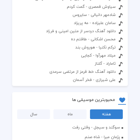
سیاوش قمصری - گمت کردم
شادمهر دانیالی - سایروس
سامان علیزاده - مه پریزاد
دانلود آهنگ دردسر از متین امینی و فرزاد
محسن اشکانی - طاقتم ده
ترکم نکنیا - هوروش بند
میلاد مهرآوا - کجایی
ثاماراد - گلناز
دانلود آهنگ خط قرمز از مرتضی سرمدی
علی شیرازی - فخر آسمان
محبوبترین موسیقی ها
هفته
ماه
سال
سوگند و سیجل - وقتی رفت
پژمان مبرا - شاه صنم