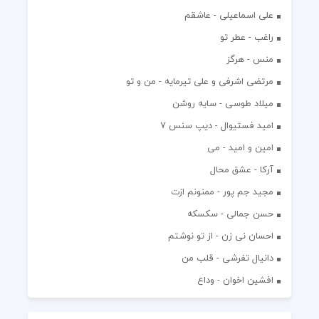
علی اسماعیلی - عاشقم
راغب - عطر تو
منس - هرگز
مرتضی اشرفی و علی تیرمایه - من و تو
میلاد طوسی - سایه روشن
اميد فستيوال - ديپ سنس ۷
امین و امید - می
آرکا - عشق محال
مجید جم پور - ممنونم ازت
حسن جمالی - سکسکه
احسان نی زن - از تو نوشتم
دانیال تفرشی - قلب من
افشين اخوان - وداع