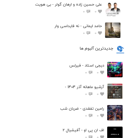
علی حسین زاده و ارهان گولر - بی هویت
0
0
حامد ایمانی - نه فایداسی وار
0
0
جدیدترین آلبوم ها
دیجی استاد - فیرلس
0
0
آرشیو ماهانه آذر 1404 -
0
0
رامین تفقدی - ضربان شب
0
0
اف ان پی او - آفیشیال 2
0
0