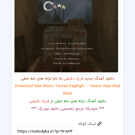
دانلود آهنگ جدید
فرزاد دقیقی
به نام ترانه های خط خطی
Download New Music: Farzad Daghighi – Tarane Haye Khat
Khati
دانلود آهنگ ترانه های خط خطی از
فرزاد دقیقی
*** ملودیکا؛ مرجع تخصصی دانلود موزیک ***
لینک کوتاه