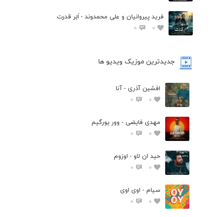
فرید پیروانیان و علی محمدوند - اَبَر قدرت
0
0
جدیدترین موزیک ویدیو ها
افشین آذری - آنا
0
0
مهدی فایضی - وور یورگیم
0
0
حید ان لاو - اوزوم
0
0
سیام - اوی اوی
0
0