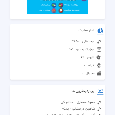
آمار سایت
موسیقی : 3650
موزیک ویدیو : 65
آلبوم : 29
فیلم : 0
سریال : 0
پربازدیدترین ها
حمید عسکری - حلالم کن
شاهین درخشانی - یادته