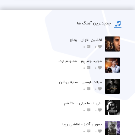
جدیدترین آهنگ ها
افشين اخوان - وداع
0
0
مجید جم پور - ممنونم ازت
0
0
میلاد طوسی - سایه روشن
0
0
علی اسماعیلی - عاشقم
0
0
دمور و آتیز - نقاشی رویا
0
0