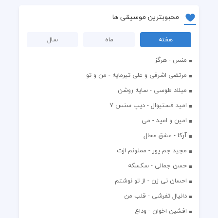
محبوبترین موسیقی ها
هفته
ماه
سال
منس - هرگز
مرتضی اشرفی و علی تیرمایه - من و تو
میلاد طوسی - سایه روشن
اميد فستيوال - ديپ سنس ۷
امین و امید - می
آرکا - عشق محال
مجید جم پور - ممنونم ازت
حسن جمالی - سکسکه
احسان نی زن - از تو نوشتم
دانیال تفرشی - قلب من
افشين اخوان - وداع