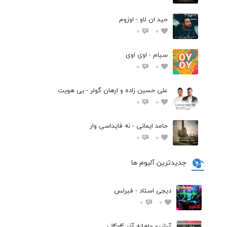
حید ان لاو - اوزوم
0
0
سیام - اوی اوی
0
0
علی حسین زاده و ارهان گولر - بی هویت
0
0
حامد ایمانی - نه فایداسی وار
0
0
جدیدترین آلبوم ها
دیجی استاد - فیرلس
0
0
آرشیو ماهانه آذر 1404 -