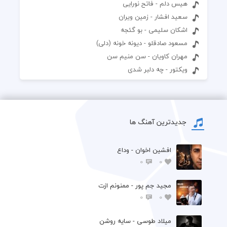
هیس دلم - فاتح نورایی
سعید افشار - زمین ویران
اشکان سلیمی - بو گئجه
مسعود صادقلو - دیونه خونه (دلی)
مهران کاویان - سن منیم سن
ویکتور - چه دلبر شدی
جدیدترین آهنگ ها
افشين اخوان - وداع
0
0
مجید جم پور - ممنونم ازت
0
0
میلاد طوسی - سایه روشن