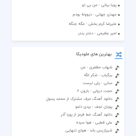
پویا بیاتی - من بی تو
مهدی جهانی - دیوونه بودم
علیرضا کرم بخش - مگه جنگه
امیر عظیمی - دختر بندر
بهترین های ملودیکا
شهاب مظفری - من
بیگباب - شکر الله
سانی - پلی لیست
حجت درولی - بارون 2
دانلود آهنگ حرف مشترک از محمد رسول
پویان نجف - بردی دلمو
دانلود آهنگ خط قرمز از پویا آذر
علی قطبی - هوا سرده
شیرازیس باند - هوای تنهایی