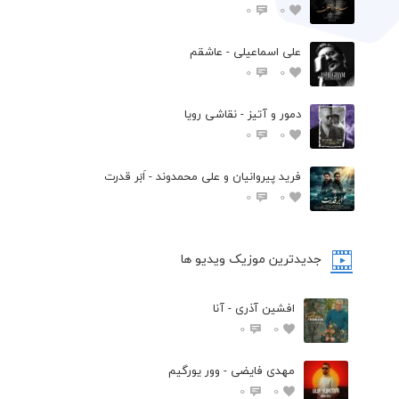
0
0
علی اسماعیلی - عاشقم
0
0
دمور و آتیز - نقاشی رویا
0
0
فرید پیروانیان و علی محمدوند - اَبَر قدرت
0
0
جدیدترین موزیک ویدیو ها
افشین آذری - آنا
0
0
مهدی فایضی - وور یورگیم
0
0