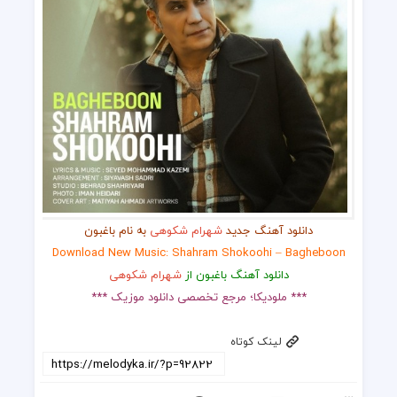
دانلود آهنگ جدید
شهرام شکوهی
به نام باغبون
Download New Music: Shahram Shokoohi – Bagheboon
دانلود آهنگ باغبون از
شهرام شکوهی
*** ملودیکا؛ مرجع تخصصی دانلود موزیک ***
لینک کوتاه