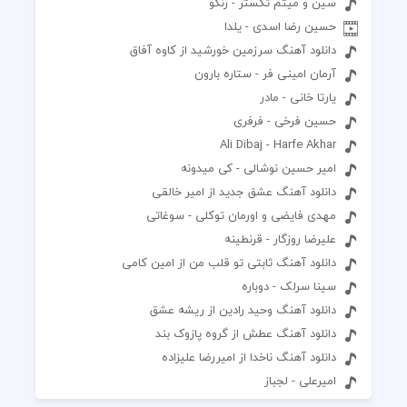
سین و میثم تکستر - رنگو
حسین رضا اسدی - یلدا
دانلود آهنگ سرزمین خورشید از کاوه آفاق
آرمان امینی فر - ستاره بارون
یارتا خانی - مادر
حسین فرخی - فرفری
Ali Dibaj - Harfe Akhar
امیر حسین نوشالی - کی میدونه
دانلود آهنگ عشق جدید از امیر خالقی
مهدی فایضی و اورمان توکلی - سوغاتی
عليرضا روزگار - قرنطينه
دانلود آهنگ ثابتی تو قلب من از امین کامی
سینا سرلک - دوباره
دانلود آهنگ وحید رادین از ریشه عشق
دانلود آهنگ عطش از گروه پازوک بند
دانلود آهنگ ناخدا از امیررضا علیزاده
امیرعلی - لجباز