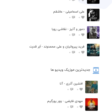
علی اسماعیلی - عاشقم
0
0
دمور و آتیز - نقاشی رویا
0
0
فرید پیروانیان و علی محمدوند - اَبَر قدرت
0
0
جدیدترین موزیک ویدیو ها
افشین آذری - آنا
0
0
مهدی فایضی - وور یورگیم
0
0