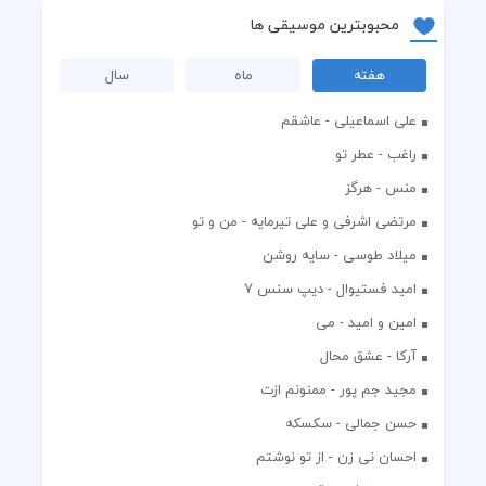
محبوبترین موسیقی ها
هفته
ماه
سال
علی اسماعیلی - عاشقم
راغب - عطر تو
منس - هرگز
مرتضی اشرفی و علی تیرمایه - من و تو
میلاد طوسی - سایه روشن
اميد فستيوال - ديپ سنس ۷
امین و امید - می
آرکا - عشق محال
مجید جم پور - ممنونم ازت
حسن جمالی - سکسکه
احسان نی زن - از تو نوشتم