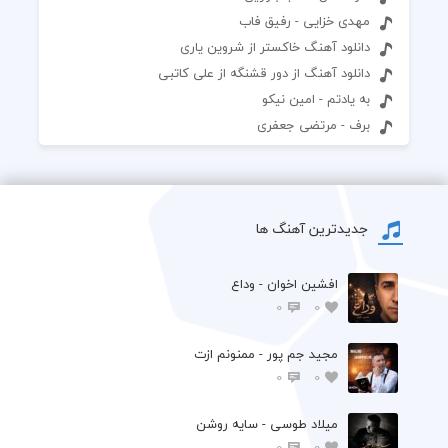
مهدی خزایی - رفیق فاب
دانلود آهنگ خاکستر از شروین یاری
دانلود آهنگ از دور قشنگه از علی کاتبی
به یادتم - امین نیکو
برف - مرتضی جعفری
جدیدترین آهنگ ها
افشين اخوان - وداع
0
0
مجید جم پور - ممنونم ازت
0
0
میلاد طوسی - سایه روشن
0
0