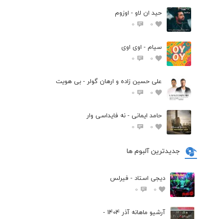
حید ان لاو - اوزوم
0
0
سیام - اوی اوی
0
0
علی حسین زاده و ارهان گولر - بی هویت
0
0
حامد ایمانی - نه فایداسی وار
0
0
جدیدترین آلبوم ها
دیجی استاد - فیرلس
0
0
آرشیو ماهانه آذر 1404 -