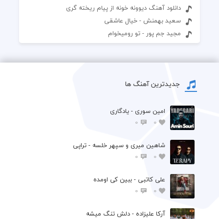
دانلود آهنگ دیوونه خونه از پیام ریخته گری
سعید بهمنش - خیال عاشقی
مجید جم پور - تو رو‌میخوام
جدیدترین آهنگ ها
امین سوری - یادگاری
0
0
شاهین میری و سپهر خلسه - تراپی
0
0
علی کاتبی - ببین کی اومده
0
0
آرکا علیزاده - دلش تنگ میشه