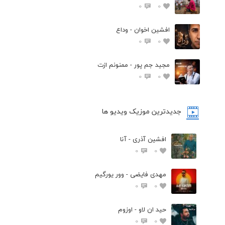
0
0
افشين اخوان - وداع
0
0
مجید جم پور - ممنونم ازت
0
0
جدیدترین موزیک ویدیو ها
افشین آذری - آنا
0
0
مهدی فایضی - وور یورگیم
0
0
حید ان لاو - اوزوم
0
0