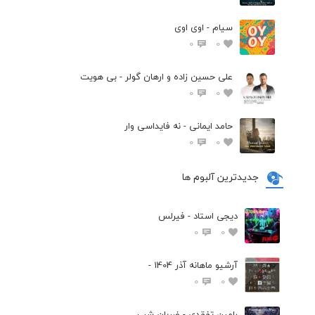
سیام - اوی اوی
0
0
علی حسین زاده و ارهان گولر - بی هویت
0
0
حامد ایمانی - نه فایداسی وار
0
0
جدیدترین آلبوم ها
دیجی استاد - فیرلس
0
0
آرشیو ماهانه آذر 1404 -
0
0
رامین تفقدی - ضربان شب