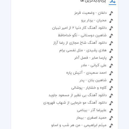
پربازدیدترین ها
دلفان - وضعیت قرمز
محيان - بردار برو
دانلود آهنگ کار دنیا 2 از امیر تبیان
شاهین دوستانی - نگو خداحافظ
دانلود آهنگ شاخ مجازی از رضا آراز
هادی رشیدی - مثل نفسی برام
پارسا صابر - فصل آخر
علی کیانی - مادر
احمد سعیدی - آتیش پاره
شاهین بنان - پدر
کاوه و خشایار - پوشالی
دانلود آهنگ بی نظیر از مسعود جاوید
دانلود آهنگ مو خرمایی از شهاب قهرودی
علیرضا آذر - بینامی
حمید اصغری - بیمار
میثم ابراهیمی - من هر شب و اسلو