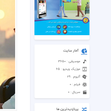
آمار سایت
موسیقی : 3650
موزیک ویدیو : 65
آلبوم : 29
فیلم : 0
سریال : 0
پربازدیدترین ها