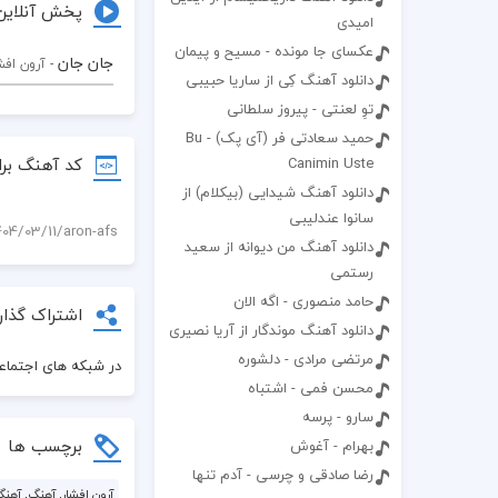
پخش آنلاین
امیدی
عکسای جا مونده - مسیح و پیمان
جان جان
- آرون افش
دانلود آهنگ کِی از ساریا حبیبی
توِ لعنتی - پیروز سلطانی
حمید سعادتی فر (آی پک) - Bu
کد آهنگ برا
Canimin Uste
دانلود آهنگ شیدایی (بیکلام) از
سانوا عندلیبی
دانلود آهنگ من دیوانه از سعید
رستمی
حامد منصوری - اگه الان
اشتراک گذار
دانلود آهنگ موندگار از آریا نصیری
مرتضی مرادی - دلشوره
در شبکه های اجتماعی
محسن فمی - اشتباه
سارو - پرسه
برچسب ها
بهرام - آغوش
رضا صادقی و چرسی - آدم تنها
آرون افشار, آهنگ, آهنگ