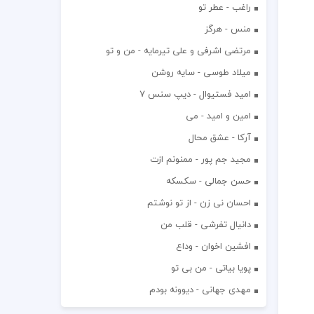
راغب - عطر تو
منس - هرگز
مرتضی اشرفی و علی تیرمایه - من و تو
میلاد طوسی - سایه روشن
اميد فستيوال - ديپ سنس ۷
امین و امید - می
آرکا - عشق محال
مجید جم پور - ممنونم ازت
حسن جمالی - سکسکه
احسان نی زن - از تو نوشتم
دانیال تفرشی - قلب من
افشين اخوان - وداع
پویا بیاتی - من بی تو
مهدی جهانی - دیوونه بودم