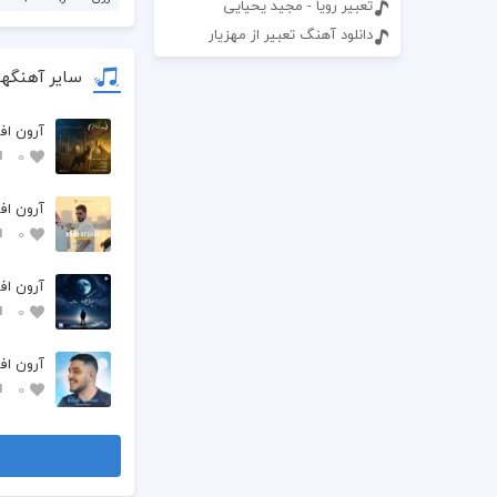
تعبیر رویا - مجید یحیایی
دانلود آهنگ تعبیر از مهزیار
سایر آهنگها
آرون افش
0
آرون اف
0
آرون افش
0
آرون اف
0