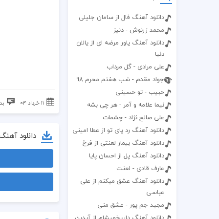
دانلود آهنگ فال از سامان جلیلی
محمد زرنوش - دنیز
دانلود آهنگ یاور مرضه ای از یالان
دنیا
علی مرادی - گل مرداب
جواد مقدم - شب هفتم محرم 98
حبیب - تو حسینی
۱۱ خرداد ۰۴
بد
نیما علامه و آمر - هر چی بشه
علی صالح نژاد - چشمات
دانلود آهنگ رد پای تو از عطا امینی
دانلود آهنگ
دانلود آهنگ بیمار لعنتی از فرخ
دانلود آهنگ پل از احسان پایا
عارف قادی - لعنت
دانلود آهنگ عشق میکنم از علی
عباسی
مجید جم پور - عشق منی
دانلود آهنگ داریخمیشام از آیدین