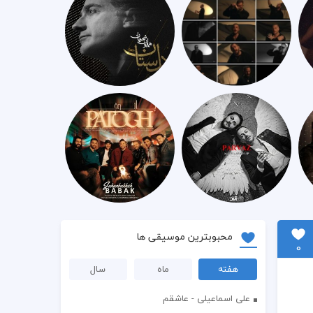
محبوبترین موسیقی ها
0
هفته
ماه
سال
علی اسماعیلی - عاشقم