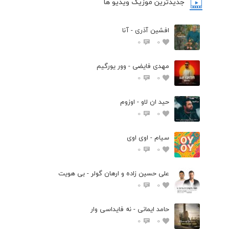
جدیدترین موزیک ویدیو ها
افشین آذری - آنا
0
0
مهدی فایضی - وور یورگیم
0
0
حید ان لاو - اوزوم
0
0
سیام - اوی اوی
0
0
علی حسین زاده و ارهان گولر - بی هویت
0
0
حامد ایمانی - نه فایداسی وار
0
0