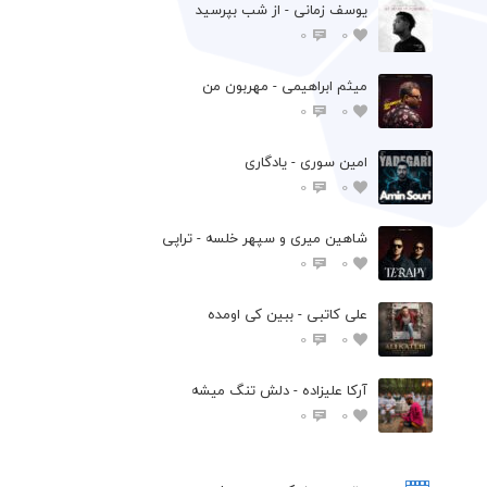
یوسف زمانی - از شب بپرسید
0
0
میثم ابراهیمی - مهربون من
0
0
امین سوری - یادگاری
0
0
شاهین میری و سپهر خلسه - تراپی
0
0
علی کاتبی - ببین کی اومده
0
0
آرکا علیزاده - دلش تنگ میشه
0
0