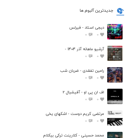
جدیدترین آلبوم ها
دیجی استاد - فیرلس
0
0
آرشیو ماهانه آذر 1404 -
0
0
رامین تفقدی - ضربان شب
0
0
اف ان پی او - آفیشیال 2
0
0
مرتضی کریم دوست - اشکهای یخی
0
0
محمد حسینی - کلارینت ترکی بیکلام