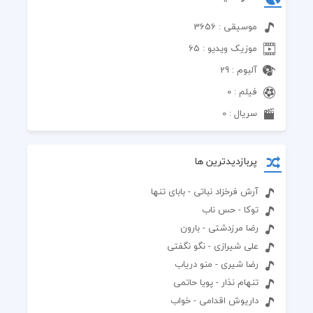
موسیقی : 3656
موزیک ویدیو : 65
آلبوم : 29
فیلم : 0
سریال : 0
پربازدیدترین ها
آرش فرخزاد نباتی - بابای تنها
توکا - حس ناب
رضا مرزدشتی - بارون
علی شیرازی - نگو نگفتی
رضا شیری - منو دریاب
تنهام نذار - پویا حاتمی
داریوش اقدامی - خواب