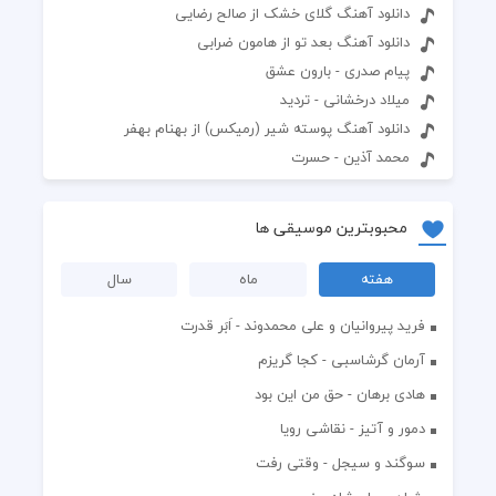
دانلود آهنگ گلای خشک از صالح رضایی
دانلود آهنگ بعد تو از هامون ضرابی
پیام صدری - بارون عشق
میلاد درخشانی - تردید
دانلود آهنگ پوسته شیر (رمیکس) از بهنام بهفر
محمد آذین - حسرت
محبوبترین موسیقی ها
هفته
ماه
سال
فرید پیروانیان و علی محمدوند - اَبَر قدرت
آرمان گرشاسبی - کجا گریزم
هادی برهان - حق من این بود
دمور و آتیز - نقاشی رویا
سوگند و سیجل - وقتی رفت