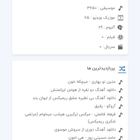
موسیقی : 3650
موزیک ویدیو : 65
آلبوم : 29
فیلم : 0
سریال : 0
پربازدیدترین ها
متین نو بهاری - میچکه خون
دانلود آهنگ دو نفره از هومن ایرانمنش
دانلود آهنگ بی نظیره عشق ریمیکس از ایوان بند
آروکو - رفیق
فرهاد فاضلی - میکس ترکیبی هرشب میخوام (مرتضی
شکری ریمیکس)
دانلود آهنگ دوری از سروش موسوی
حامد حسینی پور - هی امون