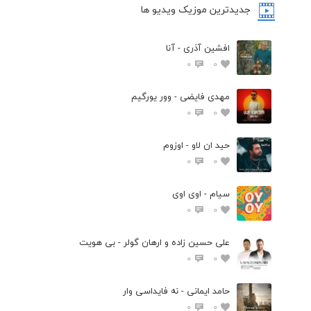
جدیدترین موزیک ویدیو ها
افشین آذری - آنا
0
0
مهدی فایضی - وور یورگیم
0
0
حید ان لاو - اوزوم
0
0
سیام - اوی اوی
0
0
علی حسین زاده و ارهان گولر - بی هویت
0
0
حامد ایمانی - نه فایداسی وار
0
0