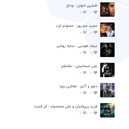
افشين اخوان - وداع
0
0
مجید جم پور - ممنونم ازت
0
0
میلاد طوسی - سایه روشن
0
0
علی اسماعیلی - عاشقم
0
0
دمور و آتیز - نقاشی رویا
0
0
فرید پیروانیان و علی محمدوند - اَبَر قدرت
0
0