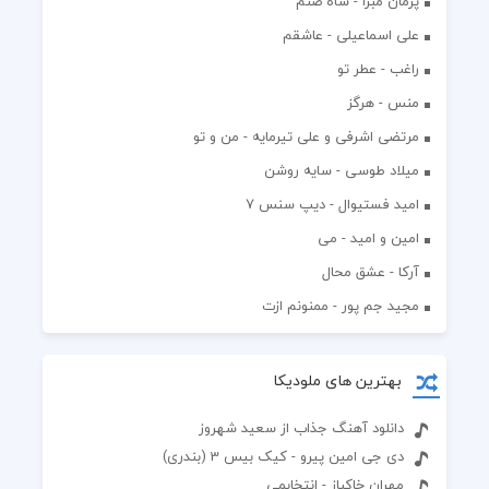
پژمان مبرا - شاه صنم
علی اسماعیلی - عاشقم
راغب - عطر تو
منس - هرگز
مرتضی اشرفی و علی تیرمایه - من و تو
میلاد طوسی - سایه روشن
اميد فستيوال - ديپ سنس ۷
امین و امید - می
آرکا - عشق محال
مجید جم پور - ممنونم ازت
بهترین های ملودیکا
دانلود آهنگ جذاب از سعید شهروز
دی جی امین پیرو - کیک بیس 3 (بندری)
مهران خاکباز - انتخابمی