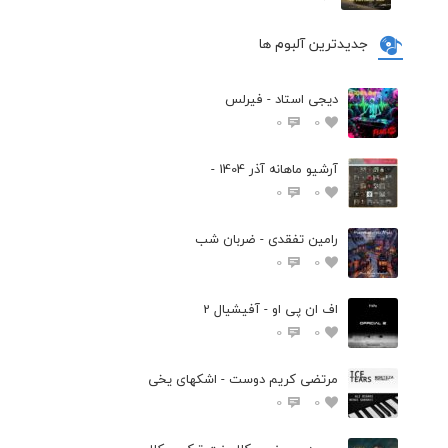
جدیدترین آلبوم ها
دیجی استاد - فیرلس
0
0
آرشیو ماهانه آذر 1404 -
0
0
رامین تفقدی - ضربان شب
0
0
اف ان پی او - آفیشیال 2
0
0
مرتضی کریم دوست - اشکهای یخی
0
0