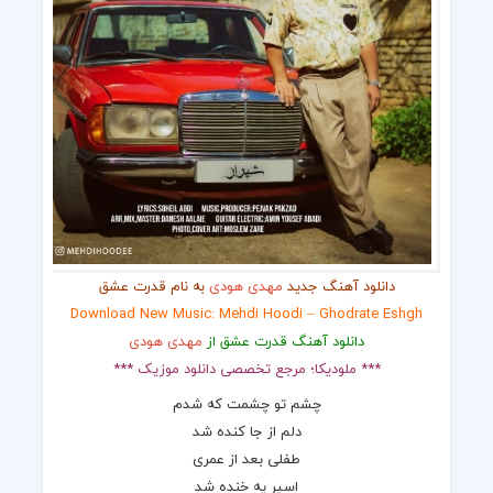
دانلود آهنگ جدید
مهدی هودی
به نام قدرت عشق
Download New Music: Mehdi Hoodi – Ghodrate Eshgh
دانلود آهنگ قدرت عشق از
مهدی هودی
*** ملودیکا؛ مرجع تخصصی دانلود موزیک ***
چشم تو چشمت که شدم
دلم از جا کنده شد
طفلی بعد از عمری
اسیر یه خنده شد