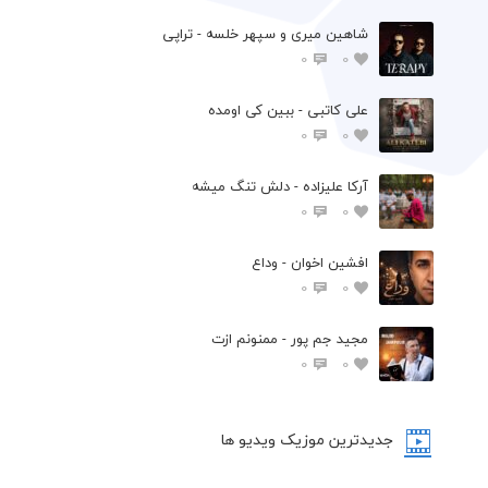
شاهین میری و سپهر خلسه - تراپی
0
0
علی کاتبی - ببین کی اومده
0
0
آرکا علیزاده - دلش تنگ میشه
0
0
افشين اخوان - وداع
0
0
مجید جم پور - ممنونم ازت
0
0
جدیدترین موزیک ویدیو ها