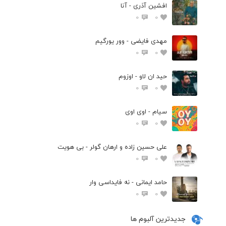
افشین آذری - آنا
0
0
مهدی فایضی - وور یورگیم
0
0
حید ان لاو - اوزوم
0
0
سیام - اوی اوی
0
0
علی حسین زاده و ارهان گولر - بی هویت
0
0
حامد ایمانی - نه فایداسی وار
0
0
جدیدترین آلبوم ها