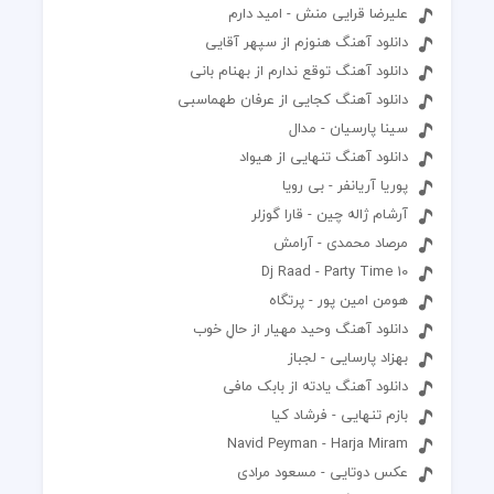
علیرضا قرایی منش - امید دارم
دانلود آهنگ هنوزم از سپهر آقایی
دانلود آهنگ توقع ندارم از بهنام بانی
دانلود آهنگ کجایی از عرفان طهماسبی
سینا پارسیان - مدال
دانلود آهنگ تنهایی از هیواد
پوریا آریانفر - بی رویا
آرشام ژاله چین - قارا گوزلر
مرصاد محمدی - آرامش
Dj Raad - Party Time 10
هومن امین پور - پرتگاه
دانلود آهنگ وحید مهیار از حالِ خوب
بهزاد پارسایی - لجباز
دانلود آهنگ یادته از بابک مافی
بازم تنهایی - فرشاد کیا
Navid Peyman - Harja Miram
عکس دوتایی - مسعود مرادی