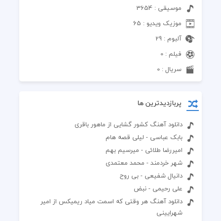
موسیقی : 3654
موزیک ویدیو : 65
آلبوم : 29
فیلم : 0
سریال : 0
پربازدیدترین ها
دانلود آهنگ کشور گشایی از ماهور باقری
بابک عباسی - لیلی قصه هام
امیررضا طلائی - میرسیم بهم
شهر خردمند - محمد معتمدی
دانیال شفیعی - بی روح
علی رحیمی - نبض
دانلود آهنگ هر وقتی که اسمت میاد ریمیکس از امیر
شهرایینی