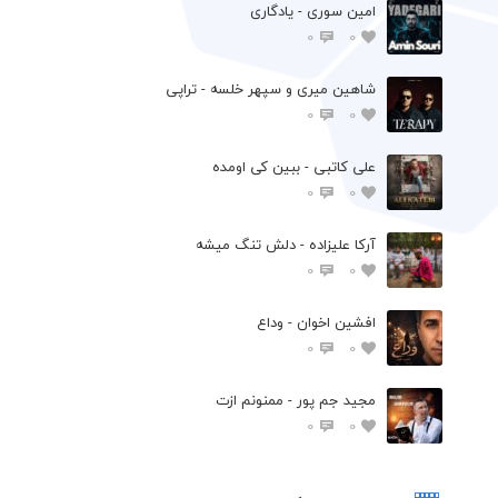
امین سوری - یادگاری
0
0
شاهین میری و سپهر خلسه - تراپی
0
0
علی کاتبی - ببین کی اومده
0
0
آرکا علیزاده - دلش تنگ میشه
0
0
افشين اخوان - وداع
0
0
مجید جم پور - ممنونم ازت
0
0