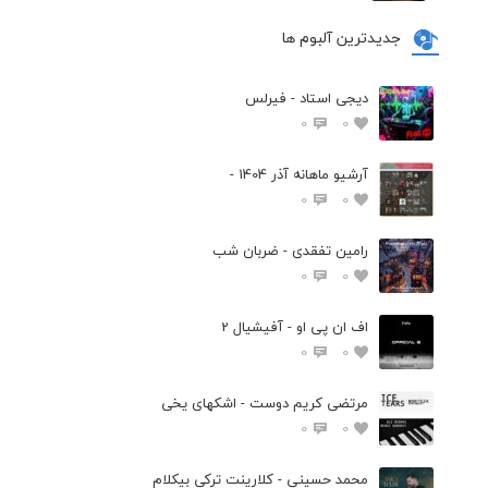
جدیدترین آلبوم ها
دیجی استاد - فیرلس
0
0
آرشیو ماهانه آذر 1404 -
0
0
رامین تفقدی - ضربان شب
0
0
اف ان پی او - آفیشیال 2
0
0
مرتضی کریم دوست - اشکهای یخی
0
0
محمد حسینی - کلارینت ترکی بیکلام