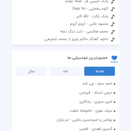
بابک حبیبی فر - همه جونم
کاوه یغمایی - Deja Vu
بابک راکت - الله اکبر
محمود خانی - آروم آروم
محمد هاشمی - دلت تنگ نشه
دانلود آهنگ حاکم پاییز از محمد شفیعی
محبوبترین موسیقی ها
هفته
ماه
سال
احمد سلو - چی شد
دیجی استاد - فیرلس
امین سوری - یادگاری
میلاد علوی - خاموشه خطت
یوناس و امیرحسین بابایی - نم باران
کسری زاهدی - قفس