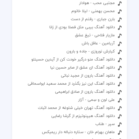
مجتبی محب - هوادار
محسن بهمنی - لیلا خانوم
بارن جباری - رفتم از دست
دانلود آهنگ بیبی مثل فصلا بودی از زانا
مازیار فلاحی - تیغ عشق
آریامین - عاقل باش
کیارش نوروزی - جاده و بارون
دانلود آهنگ منو درگیر خودت کن از آیدین حسینلو
دانلود آهنگ ای عشق از صابر حسین نیا
دانلود آهنگ بارون از مجید نباتی
دانلود آهنگ این نیز بگذرد از محمد سعید ابواسحاقی
دانلود آهنگ بارون از صادق ابراهیمی
علی لون و سِمی - آزار
دانلود آهنگ تهران خیلی شلوغه از محمد اثبات
دانلود آهنگ هیپنوتیزم از گرشا رضایی
سپر - طناب
ماهان بهرام خان - ستاره دنباله دار ریمیکس