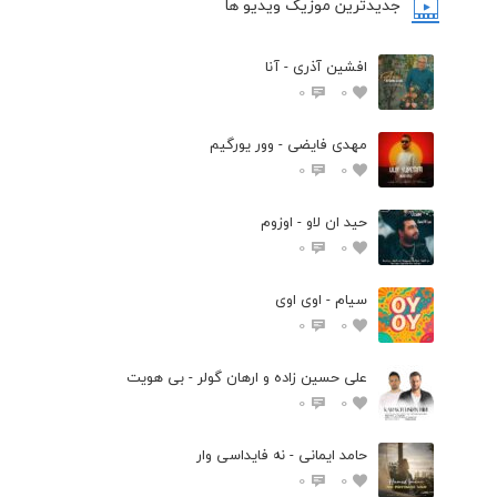
جدیدترین موزیک ویدیو ها
افشین آذری - آنا
0
0
مهدی فایضی - وور یورگیم
0
0
حید ان لاو - اوزوم
0
0
سیام - اوی اوی
0
0
علی حسین زاده و ارهان گولر - بی هویت
0
0
حامد ایمانی - نه فایداسی وار
0
0