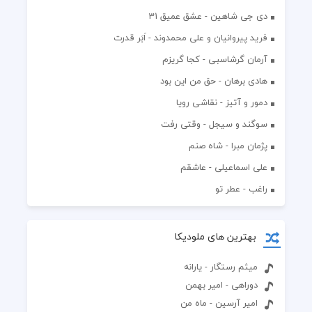
دی جی شاهین - عشق عمیق 31
فرید پیروانیان و علی محمدوند - اَبَر قدرت
آرمان گرشاسبی - کجا گریزم
هادی برهان - حق من این بود
دمور و آتیز - نقاشی رویا
سوگند و سیجل - وقتی رفت
پژمان مبرا - شاه صنم
علی اسماعیلی - عاشقم
راغب - عطر تو
بهترین های ملودیکا
میثم رستگار - یارانه
دوراهی - امیر بهمن
امیر آرسین - ماه من