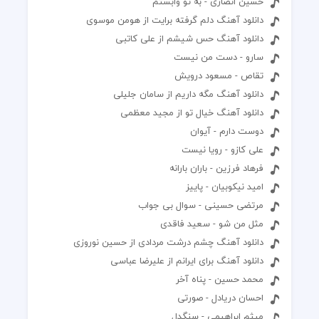
حسین انصاری - به تو وابستم
دانلود آهنگ دلم گرفته برایت از هومن موسوی
دانلود آهنگ حس شیشم از علی کاتبی
سارو - دست من نیست
تقاص - مسعود درویش
دانلود آهنگ مگه داریم از سامان جلیلی
دانلود آهنگ خیال تو از مجید معظمی
دوست دارم - آیوان
علی کازو - رویا نیست
فرهاد فرزین - باران بارانه
امید نیکوبیان - پاییز
مرتضی حسینی - سوال بی جواب
مثل من شو - سعید فاقدی
دانلود آهنگ چشم درشت مردادی از حسین نوروزی
دانلود آهنگ برای ایرانم از علیرضا عباسی
محمد حسین - پناه آخر
احسان دریادل - صورتی
میثم ابراهیمی - سنگدل