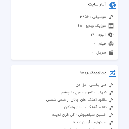
آمار سایت
موسیقی : 3656
موزیک ویدیو : 65
آلبوم : 29
فیلم : 0
سریال : 0
پربازدیدترین ها
علی بخشی - دل من
شهاب مظفری - غول یه چشم
دانلود آهنگ جان جانان از ضحی شمس
دانلود آهنگ کارما از واهکان
افشین سیاهپوش - گل خزان ندیده
امیدوارم - آرمان زندیه