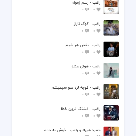
راغب - رسم زمونه
0
0
راغب - کوگ تاراز
0
0
راغب - بغض هر شبم
0
0
راغب - هوای عشق
0
0
راغب - کوچه لره سو سپمیشم
0
0
راغب - قشنگ ترین خطا
0
0
حمید هیراد و راغب - خوش به حالم