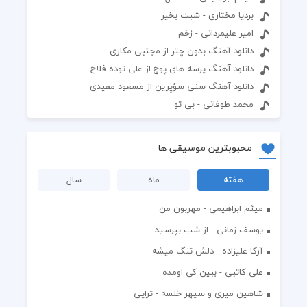
بردیا مختاری - شبت بخیر
امیر علیمردانی - زخم
دانلود آهنگ بدون چتر از مجتبی مکاری
دانلود آهنگ پرسه های پوچ از علی توده فلاح
دانلود آهنگ سنی سؤیِرین از مسعود مفیدی
محمد طوفانی - بی تو
محبوبترین موسیقی ها
هفته
ماه
سال
میثم ابراهیمی - مهربون من
یوسف زمانی - از شب بپرسید
آرکا علیزاده - دلش تنگ میشه
علی کاتبی - ببین کی اومده
شاهین میری و سپهر خلسه - تراپی