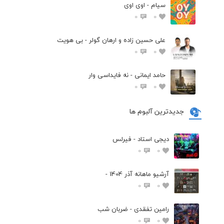
سیام - اوی اوی
0
0
علی حسین زاده و ارهان گولر - بی هویت
0
0
حامد ایمانی - نه فایداسی وار
0
0
جدیدترین آلبوم ها
دیجی استاد - فیرلس
0
0
آرشیو ماهانه آذر 1404 -
0
0
رامین تفقدی - ضربان شب
0
0