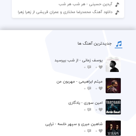
آیدین حسینی - هر شب هر شب
دانلود آهنگ محمدرضا مختاری و عمران قريشی از زهرا زهرا
جدیدترین آهنگ ها
یوسف زمانی - از شب بپرسید
0
0
میثم ابراهیمی - مهربون من
0
0
امین سوری - یادگاری
0
0
شاهین میری و سپهر خلسه - تراپی
0
0