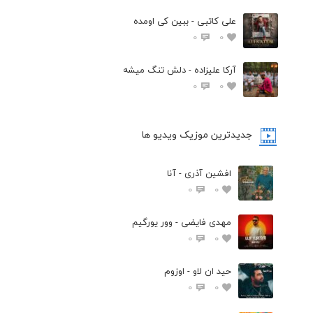
علی کاتبی - ببین کی اومده
0
0
آرکا علیزاده - دلش تنگ میشه
0
0
جدیدترین موزیک ویدیو ها
افشین آذری - آنا
0
0
مهدی فایضی - وور یورگیم
0
0
حید ان لاو - اوزوم
0
0