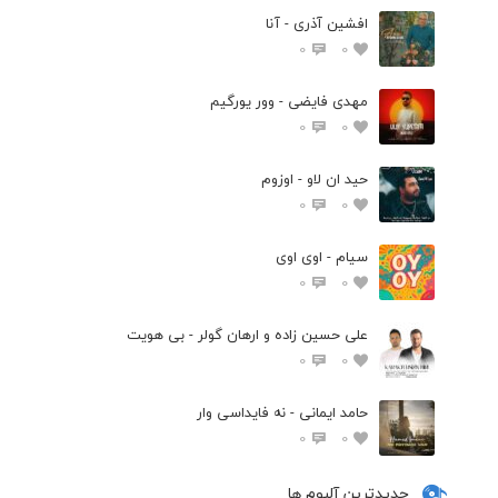
افشین آذری - آنا
0
0
مهدی فایضی - وور یورگیم
0
0
حید ان لاو - اوزوم
0
0
سیام - اوی اوی
0
0
علی حسین زاده و ارهان گولر - بی هویت
0
0
حامد ایمانی - نه فایداسی وار
0
0
جدیدترین آلبوم ها