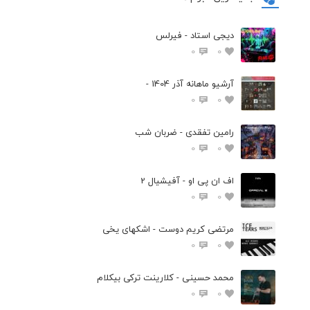
دیجی استاد - فیرلس
0
0
آرشیو ماهانه آذر 1404 -
0
0
رامین تفقدی - ضربان شب
0
0
اف ان پی او - آفیشیال 2
0
0
مرتضی کریم دوست - اشکهای یخی
0
0
محمد حسینی - کلارینت ترکی بیکلام
0
0