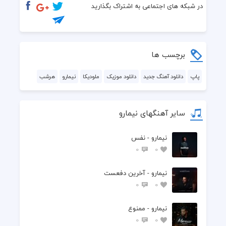
  اين دلم تا هميشه ذوقتو داره
در شبکه های اجتماعی به اشتراک بگذارید
  من خوشبخت ترين آدمه دنيام
  وقتي كه پشتتم جلوي آينه
برچسب ها
  دل ميبري هرشب ازم
پاپ
دانلود آهنگ جدید
دانلود موزیک
ملودیکا
نیمارو
هرشب
  با توقلبم پر زد فقط
سایر آهنگهای نیمارو
  مگه ميشه با تو بد شم اصن يا رد شم ازت
نیمارو - نفس
  تو روزاي سختم هيچكي مثل تو برا من پر پر نزد
0
0
  دل ميبري هرشب ازم
نیمارو - آخرین دفعست
0
0
  با توقلبم پر زد فقط
نیمارو - ممنوع
  مگه ميشه با تو بد شم اصن يا رد شم ازت
0
0