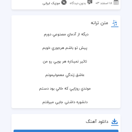
۱۸ اسفند ۰۳
بدون دیدگاه
موزیک ایرانی
متن ترانه
ديگه از آدماي مصنوعي دورم
  پيش تو باشم هرجوري خوبم
  تاثير نميذاره هر بويي رو من
  عاشق زندگي معموليمونم
  موندي روزايي كه خالي بود دستم
  دلشوره داشتي جايي ميرفتم
  ميدونم گلي اذيت شدي
دانلود آهنگ
  ولي ديدي آخرشم به تو برگشتم