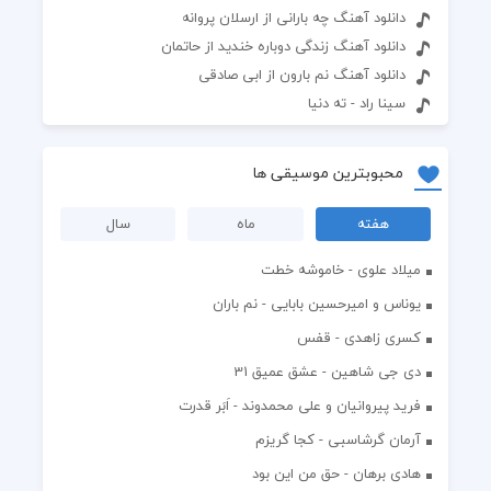
دانلود آهنگ چه بارانی از ارسلان پروانه
دانلود آهنگ زندگی دوباره خندید از حاتمان
دانلود آهنگ نم بارون از ابی صادقی
سینا راد - ته دنیا
محبوبترین موسیقی ها
هفته
ماه
سال
میلاد علوی - خاموشه خطت
یوناس و امیرحسین بابایی - نم باران
کسری زاهدی - قفس
دی جی شاهین - عشق عمیق 31
فرید پیروانیان و علی محمدوند - اَبَر قدرت
آرمان گرشاسبی - کجا گریزم
هادی برهان - حق من این بود