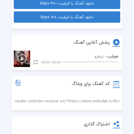
دانلود آهنگ با کیفیت 320 kbps
  دل ميبري هرشب ازم
دانلود آهنگ با کیفیت 128 kbps
  با توقلبم پر زد فقط
  مگه ميشه با تو بد شم اصن يا رد شم ازت
پخش آنلاین آهنگ
  تو روزاي سختم هيچكي مثل تو برا من پر پر نزد
هرشب
- نیمارو
00:00
/
00:00
  دل ميبري هرشب ازم
  با توقلبم پر زد فقط
کد آهنگ برای وبلاگ
  مگه ميشه با تو بد شم اصن يا رد شم ازت
  تو روزاي سختم هيچكي مثل تو برا من پر پر نزد
  انگار خدا رسوند تورو دوباره
اشتراک گذاری