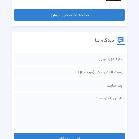
  تو روزاي سختم هيچكي مثل تو برا من پر پر نزد
صفحه اختصاصی نیمارو
دیدگاه ها