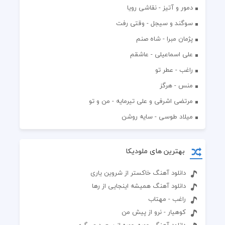
دمور و آتیز - نقاشی رویا
سوگند و سیجل - وقتی رفت
پژمان مبرا - شاه صنم
علی اسماعیلی - عاشقم
راغب - عطر تو
منس - هرگز
مرتضی اشرفی و علی تیرمایه - من و تو
میلاد طوسی - سایه روشن
بهترین های ملودیکا
دانلود آهنگ خاکستر از شروین یاری
دانلود آهنگ همیشه اینجایی از رها
راغب - مهتاب
کوهیار - نرو از پیش من
دانلود آهنگ جوره جوره از سعید عسگری