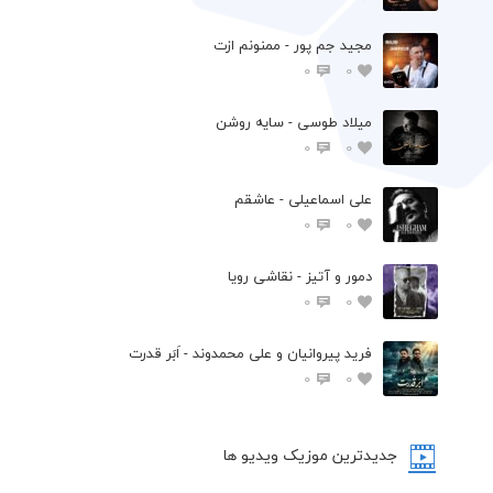
مجید جم پور - ممنونم ازت
0
0
میلاد طوسی - سایه روشن
0
0
علی اسماعیلی - عاشقم
0
0
دمور و آتیز - نقاشی رویا
0
0
فرید پیروانیان و علی محمدوند - اَبَر قدرت
0
0
جدیدترین موزیک ویدیو ها