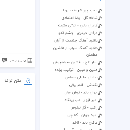
مجید پور شریف - رویا
شاخه گل - رضا اعتمادی
کامران دلان - انرژی مثبت
عرفان حیدری - چشم آهو
دانلود آهنگ چشمات از آران
دانلود آهنگ سراب از افشین
مطمئن
۱۵ اسفند ۰۳
ب
عطر تلخ - افشین سیاهپوش
متین و مبین - ترکیب برنده
سامان جلیلی - خاص
متن ترانه
بکتاش - آدم برفی
ایوان باند - نوش جان
امیر آیوار - لب پرتگاه
راغب - گل نیلوفر
امید جهان - که چی
ماکان باند - ناخدا