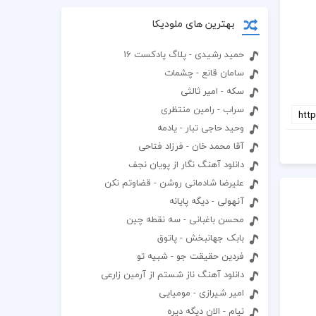
بهترین های ملودیکا
حمید رشیدی - پلاگ پادکست 16
سامان قانع - چشمات
سکه - امیر ثالثی
سراب - رامین منتظری
وحید حاجی تبار - یادمه
آقا محمد خان - فرزاد فتاحی
دانلود آهنگ نگار از پویان نجف
علیرضا شادمانی روشن - قضاوتم نکن
آنهولی - دیگه پایانه
محسن باغبانی - سه نقطه چین
بابک جهانبخش - پاتوق
فردین حقیقت جو - شبیه تو
دانلود آهنگ ناز شستم از آرمین زارعی
امیر شیرازی - مومیایی
نیام - الان دیگه دیره