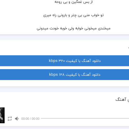
  از بس غمگین و بی روحه
  تو خواب منی بی چتر و بارونی راه میری
  میخندی میخونی خوابه ولی خوبه خودت میدونی
  دستامو بگیر من میخوام برگردم گمشدمی
  دنبالت میگردم خوابه ولی خوبه که پیدات کردم
دانلود آهنگ با کیفیت 320 kbps
  با اینکه یه روز از تو جا میمونم
دانلود آهنگ با کیفیت 128 kbps
  با تو هنوز زیر این بارونم
  چیزی بگو بی صدات سرگردونم
 آهنگ
  یه چیزی بگو حس کنم اینجایی
00:00
/
00:00
  باشو ‌بگیر عشق و از تنهایی