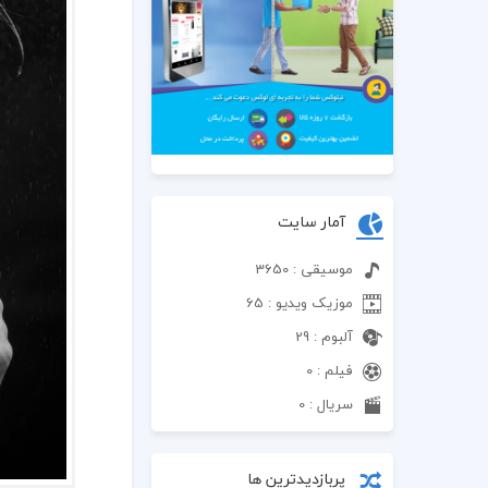
آمار سایت
موسیقی : 3650
موزیک ویدیو : 65
آلبوم : 29
فیلم : 0
سریال : 0
پربازدیدترین ها