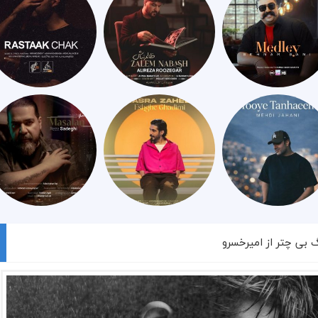
گ بی چتر از امیرخسرو