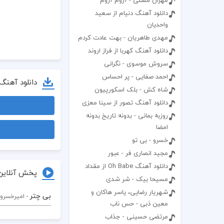
مهران مستی - آروم آروم
دانلود آهنگ دنیام از سعید
واحدیان
مهدی طاهریان - بهت عادت کردم
دانلود آهنگ کهربا از فراز اروند
سروش موسوی - نگرانی
احمد صفایی - پر احساس
دانلود آهنگ
شاه کش - بلک اسکورپیون
دانلود آهنگ تصور از سینا معزی
روزبه بمانی - بدونه تاریخ بدونه
امضا
خسرو - بی تو
مجید انصاری فر - عبور
دانلود آهنگ Oh Babe از مقداد
پخش آنلاین
مسیحا بیک - شر شدی
شهریار رضایی، یاسر هاکان و
بی چتر
- امیرخسرو
معین ذبی - حس ناب
مرتضی حسینی - جذاب