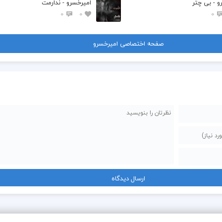
و - بی چتر
امیرخسرو - ندارمت
0
0
0
صفحه اختصاصی امیرخسرو