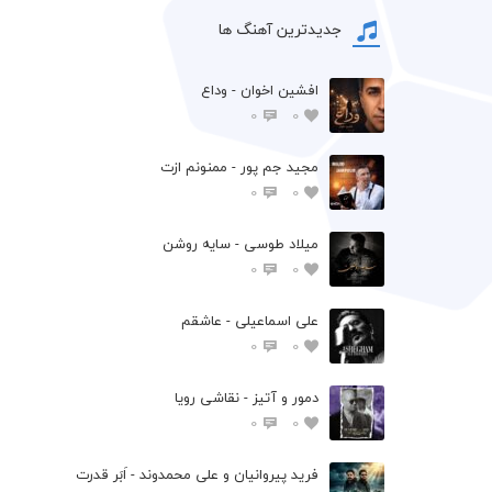
جدیدترین آهنگ ها
افشين اخوان - وداع
0
0
مجید جم پور - ممنونم ازت
0
0
میلاد طوسی - سایه روشن
0
0
علی اسماعیلی - عاشقم
0
0
دمور و آتیز - نقاشی رویا
0
0
فرید پیروانیان و علی محمدوند - اَبَر قدرت