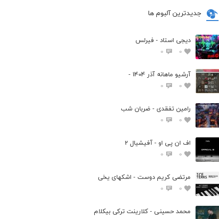
جدیدترین آلبوم ها
دیجی استاد - فیرلس
0
0
آرشیو ماهانه آذر 1404 -
0
0
رامین تفقدی - ضربان شب
0
0
اف ان پی او - آفیشیال 2
0
0
مرتضی کریم دوست - اشکهای یخی
0
0
محمد حسینی - کلارینت ترکی بیکلام