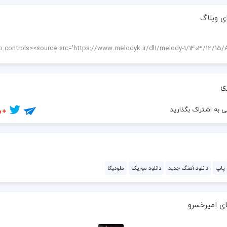
  کاری بکن تا نفهمم رویایی
ی وبلاگ
  تو خواب منی بی چتر و بارونی راه میری
  میخندی میخونی خواب ولی خوبه خودت میدونی
  دستامو بگیر من میخوام برگردم گمشدمی
ی
  دنبالت میگردم خوابه ولی خوبه که پیدات کردم
 به اشتراک بگذارید
پاپ
دانلود آهنگ جدید
دانلود موزیک
ملودیکا
ی امیرخسرو