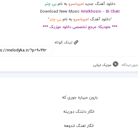
دانلود آهنگ جدید
امیرخسرو
به نام
بی چتر
Download New Music
Amirkhosro
–
Bi Chatr
“دانلود آهنگ
امیرخسرو
به نام
بی چتر
“
*** ملودیکا؛ مرجع تخصصی دانلود موزیک ***
لینک کوتاه
دون دیدگاه
موزیک ایرانی
بارون میباره جوری که
  انگار دلتنگ دوریته
  انگار اهنگ اندوهه