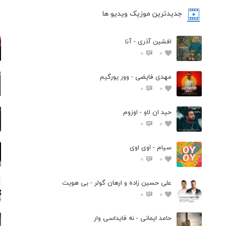
جدیدترین موزیک ویدیو ها
افشین آذری - آنا
0
0
مهدی فایضی - وور یورگیم
0
0
حید ان لاو - اوزوم
0
0
سیام - اوی اوی
0
0
علی حسین زاده و ارهان گولر - بی هویت
0
0
حامد ایمانی - نه فایداسی وار