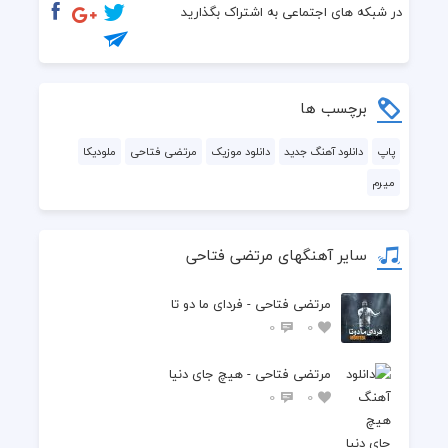
  تو بمون با عکس دوتامون
در شبکه های اجتماعی به اشتراک بگذارید
  تو بمون با خاطره هامون
  وقتی رفتم تازه میفهمی
برچسب ها
  چه عذابیه نم نم بارون
پاپ
دانلود آهنگ جدید
دانلود موزیک
مرتضی فتاحی
ملودیکا
میرم
  بارون ... چه عذابیه ... بارون...
  می رَم سراغِ تو دیگه
سایر آهنگهای مرتضی فتاحی
  هیچ وقت نمیگیرم ، آره می رَم
مرتضی فتاحی - فردای ما دو تا
  می رَم من از دستِ تو و دنیا دلگیرم
0
0
  آره می رم
مرتضی فتاحی - هیچ جای دنیا
0
0