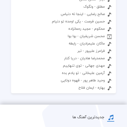
مطلق - ونگوک
صالح رضایی - اینجا ته دنیاس
حسین فرصت - یکی اومده تو دنیام
محکوم - مجید رحمانزاده
محسن شریفیان - بوا بوا
ماکان علیمرادیان - رابطه
فرامرز علیپور - تبر
محمدرضا هادیان - دریا کنار
مهدی جهانی - توی تنهاییم
آرمین علیخانی - تو یادم بده
وحید طاهر پور - قهوه دوتایی
بهاره - ایمان فلاح
جدیدترین آهنگ ها