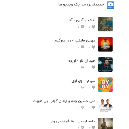
جدیدترین موزیک ویدیو ها
افشین آذری - آنا
0
0
مهدی فایضی - وور یورگیم
0
0
حید ان لاو - اوزوم
0
0
سیام - اوی اوی
0
0
علی حسین زاده و ارهان گولر - بی هویت
0
0
حامد ایمانی - نه فایداسی وار
0
0