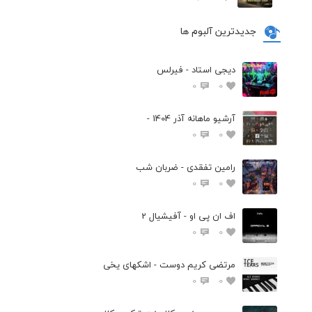
جدیدترین آلبوم ها
دیجی استاد - فیرلس
0
0
آرشیو ماهانه آذر 1404 -
0
0
رامین تفقدی - ضربان شب
0
0
اف ان پی او - آفیشیال 2
0
0
مرتضی کریم دوست - اشکهای یخی
0
0