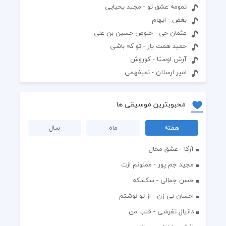
تمومه عشق تو - مجید یحیایی
بغض - ایهام
عثمان حی - خلوص حسین بن علی
حمید همت یار - تو که باشی
آرش اوستا - کوروش
امیر ارسلان - نمیفهمی
محبوبترین موسیقی ها
هفته
ماه
سال
آرکا - عشق محال
مجید جم پور - ممنونم ازت
حسن جمالی - سکسکه
احسان نی زن - از تو نوشتم
دانیال تفرشی - قلب من