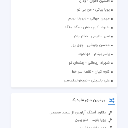
افشين اخوان - وداع
پویا بیاتی - من بی تو
مهدی جهانی - دیوونه بودم
علیرضا کرم بخش - مگه جنگه
امیر عظیمی - دختر بندر
محسن چاوشی - چهل روز
یاسر بینام - مهاجرت
شهرام ریحانی - چشمای تو
کاوه کیان - نقطه سر خط
علی یاسینی - نمیخواستماسلو
بهترین های ملودیکا
دانلود آهنگ آپاردین از سجاد محمدی
پویا پارسا - منو ببین
دیار - نفس نفس