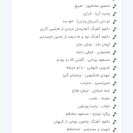
منصور صادقپور - هیچ
وحید آریا - انرژی
تو دلی (تریبال ورژن) - امو بند
دانلود آهنگ آغلارسان ايندی از افشین آذری
دانلود آهنگ نود و نه درصد از رامین خرسندی
ایوان باند - نوش جان
هارمونی - فرقی نداره
مسعود یزدانی - گفتی که بد بودم
شروین شهابی - با تو میشه
مهدی اشکبوس - چشمای گیرا
امیرخسرو - ندارمت
خنه خشالی - ایمان فلاح
مقداد - عادت
خواب - پارسا پورعلی
برگرد دوباره - مسعود صادقلو
دانلود آهنگ جامون عوض از کیهان
اموبند و محتشم - خداحافظ