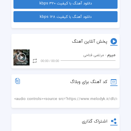
دانلود آهنگ با کیفیت 320 kbps
  بارون ... چه عذابیه ... بارون...
دانلود آهنگ با کیفیت 128 kbps
  می رَم سراغِ تو دیگه
  هیچ وقت نمیگیرم ، آره می رَم
پخش آنلاین آهنگ
  می رَم من از دستِ تو و دنیا دلگیرم
میرم
- مرتضی فتاحی
00:00
/
00:00
  آره می رم
  کی ازت خواست که منو روندی
کد آهنگ برای وبلاگ
  پای حرفی که زدی نموندی
  پا گذاشتم روی غرورم
  منو تا ته گریه کشوندی
اشتراک گذاری