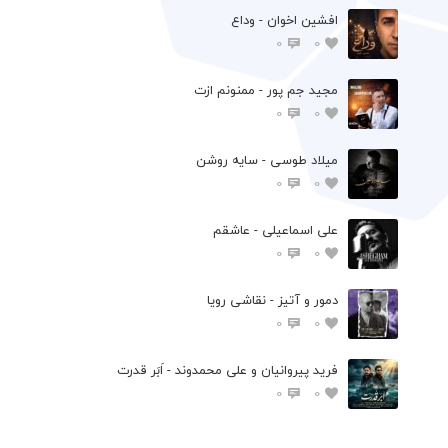
افشين اخوان - وداع
0
0
مجید جم پور - ممنونم ازت
0
0
میلاد طوسی - سایه روشن
0
0
علی اسماعیلی - عاشقم
0
0
دمور و آتیز - نقاشی رویا
0
0
فرید پیروانیان و علی محمدوند - اَبَر قدرت
0
0