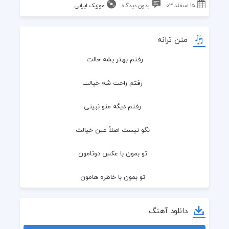
۱۵ اسفند ۰۳
بدون دیدگاه
موزیک ایرانی
متن ترانه
رفتم بهتر بشه حالت
  رفتم راحت شه خیالت
  رفتم دیگه منو نبینی
  نگو نیست اصلاً عین خیالت
  تو بمون با عکس دوتامون
  تو بمون با خاطره هامون
  وقتی رفتم تازه میفهمی
دانلود آهنگ
  چه عذابیه نم نم بارون