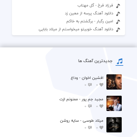
فرزاد فرخ - گل مهتاب
دانلود آهنگ پرسه از معین زد
امین رگبار - برگشتم به خاکم
دانلود آهنگ خوبیتو میخواستم از میلاد بابایی
جدیدترین آهنگ ها
افشين اخوان - وداع
0
0
مجید جم پور - ممنونم ازت
0
0
میلاد طوسی - سایه روشن
0
0