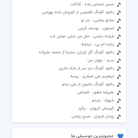
حسن شماعی زاده - کلاکت
دانلود آهنگ ققنوس از کوروش شاه بهرامی
صادق رضایی - جز تو
اسمون - یوسف کرمی
فرشاد دیلمی - حال من خیلی عوض شد
پارسا ام پی - دردونه
دانلود آهنگ گل (ورژن جدید) از محمد علیزاده
سید - جهان من
دانلود آهنگ درد سر از بابک نادری
ابراهیم علی اصغری - پرسه
دانلود آهنگ باغبون از علی سام
علیرضا ماهور - قصاص
شهراد - پایتم
کوروش کیهان - برگرد
پژمان فروتن - صبح روشن
محبوبترین موسیقی ها