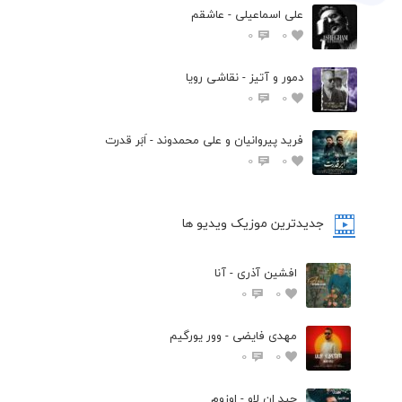
علی اسماعیلی - عاشقم
0
0
دمور و آتیز - نقاشی رویا
0
0
فرید پیروانیان و علی محمدوند - اَبَر قدرت
0
0
جدیدترین موزیک ویدیو ها
افشین آذری - آنا
0
0
مهدی فایضی - وور یورگیم
0
0
حید ان لاو - اوزوم