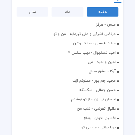
هفته
ماه
سال
منس - هرگز
مرتضی اشرفی و علی تیرمایه - من و تو
میلاد طوسی - سایه روشن
اميد فستيوال - ديپ سنس ۷
امین و امید - می
آرکا - عشق محال
مجید جم پور - ممنونم ازت
حسن جمالی - سکسکه
احسان نی زن - از تو نوشتم
دانیال تفرشی - قلب من
افشين اخوان - وداع
پویا بیاتی - من بی تو