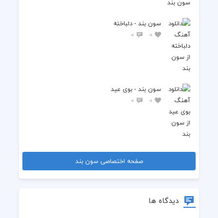
سون بند - دلباخته
0
0
سون بند - بوی عید
0
0
صفحه اختصاصی سون بند
دیدگاه ها