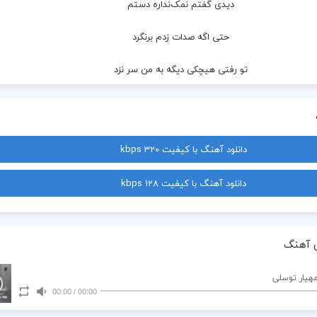
  دیدی گفتم نمک‌نداره دستم
  حتی اگه صدات زدم برنگرد
  تو رفتی هیچکی دیگه به من سر نزد
  این دیوونه تنهایی قدم نزد
  کسی با دلم اینجوری بد نکرد
دانلود آهنگ با کیفیت 320 kbps
  من هنو دارمش یادگاریات
دانلود آهنگ با کیفیت 128 kbps
  ولی ندرم دیگه کاری اصا با تو
  نمیخوام ببینم هیچکی و بعدت
 آهنگ
  گفته بودم بهت یا هیچکی یا تو
مهیار توسلی
00:00
/
00:00
  نمیزارم پر کنه هیچکی جات