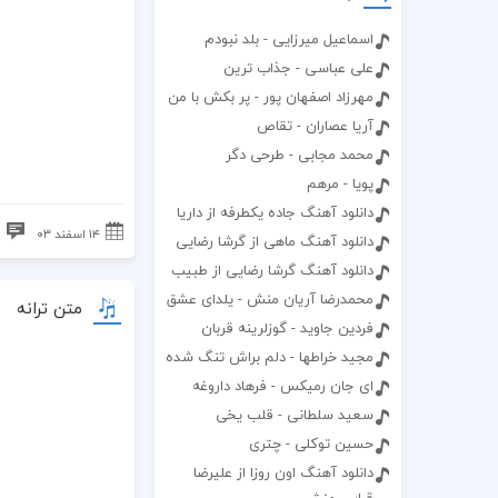
اسماعیل میرزایی - بلد نبودم
علی عباسی - جذاب ترین
مهرزاد اصفهان پور - پر بکش با من
آریا عصاران - تقاص
محمد مجابی - طرحی دگر
پویا - مرهم
دانلود آهنگ جاده یکطرفه از داریا
۱۴ اسفند ۰۳
ب
دانلود آهنگ ماهی از گرشا رضایی
دانلود آهنگ گرشا رضایی از طبیب
محمدرضا آریان منش - یلدای عشق
متن ترانه
فردین جاوید - گوزلرینه قربان
مجید خراطها - دلم براش تنگ شده
ای جان رمیکس - فرهاد داروغه
سعید سلطانی - قلب یخی
حسین توکلی - چتری
دانلود آهنگ اون روزا از علیرضا