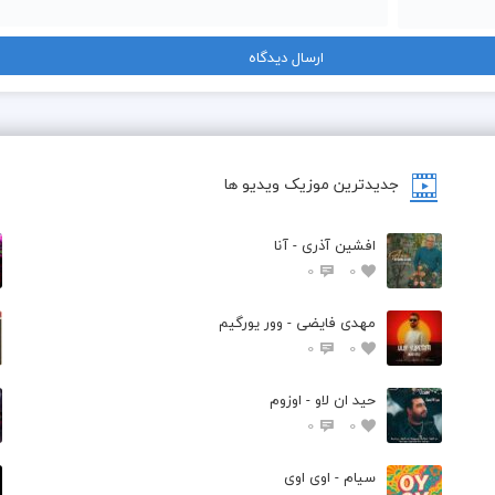
جدیدترین موزیک ویدیو ها
افشین آذری - آنا
0
0
مهدی فایضی - وور یورگیم
0
0
حید ان لاو - اوزوم
0
0
سیام - اوی اوی