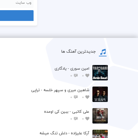
جدیدترین آهنگ ها
امین سوری - یادگاری
0
0
شاهین میری و سپهر خلسه - تراپی
0
0
علی کاتبی - ببین کی اومده
0
0
آرکا علیزاده - دلش تنگ میشه