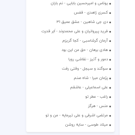
یوناس و امیرحسین بابایی - نم باران
کسری زاهدی - قفس
دی جی شاهین - عشق عمیق 31
فرید پیروانیان و علی محمدوند - اَبَر قدرت
آرمان گرشاسبی - کجا گریزم
هادی برهان - حق من این بود
دمور و آتیز - نقاشی رویا
سوگند و سیجل - وقتی رفت
پژمان مبرا - شاه صنم
علی اسماعیلی - عاشقم
راغب - عطر تو
منس - هرگز
مرتضی اشرفی و علی تیرمایه - من و تو
میلاد طوسی - سایه روشن