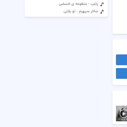
راغب - منظومه ی احساس
سالار سپهرم - تو رفتی