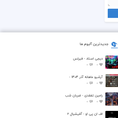
جدیدترین آلبوم ها
دیجی استاد - فیرلس
0
0
آرشیو ماهانه آذر 1404 -
0
0
رامین تفقدی - ضربان شب
0
0
اف ان پی او - آفیشیال 2