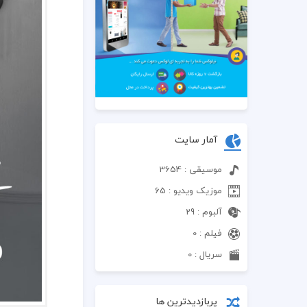
آمار سایت
موسیقی : 3654
موزیک ویدیو : 65
آلبوم : 29
فیلم : 0
سریال : 0
پربازدیدترین ها