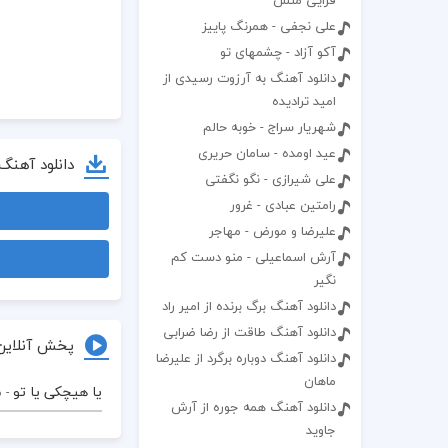
قرایی منش
علی نجفی - همرنگ پاییز
آکو آزاد - چشمهای تو
دانلود آهنگ به آرزوت رسیدی از
امید ترادیده
شهریار سراج - خوبه حالم
عید اومده - سامان حریری
دانلود آهنگ
علی شیرازی - نگو نگفتی
رامتین عبادی - غرور
علیرضا و مورض - مهاجر
آرش اسماعیلی - منو دست کم
نگیر
دانلود آهنگ برگ برنده از امیر راد
دانلود آهنگ طاقت از رضا ضرابی
پخش آنلاین
دانلود آهنگ دوباره برگرد از علیرضا
ماهان
یا هیچکی یا تو
- 
دانلود آهنگ همه جوره از آرش
جاوید