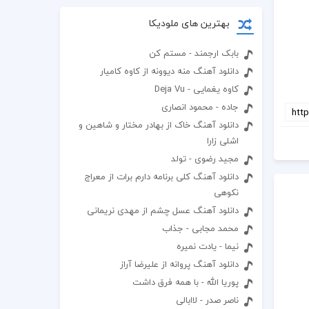
بهترین های ملودیکا
بابک ارجمند - مستم کن
دانلود آهنگ منه دیوونه از کاوه کامیار
کاوه یغمایی - Deja Vu
جاده - محمود انصاری
دانلود آهنگ خاک از بهادر مختار و شاهین و
اشلی زارا
مجید رضوی - تولد
دانلود آهنگ کلی برنامه دارم برات از معراج
نکوهی
دانلود آهنگ عسل چشم از مهدی نریمانی
محمد مجابی - جذاب
نیما - یادت نمیره
دانلود آهنگ پروانه از علیرضا آراز
پوریا الله - با همه فرق داشت
ناصر صدر - لاابالی