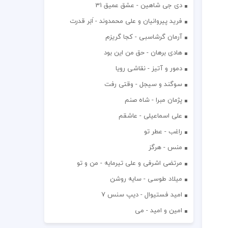
دی جی شاهین - عشق عمیق 31
فرید پیروانیان و علی محمدوند - اَبَر قدرت
آرمان گرشاسبی - کجا گریزم
هادی برهان - حق من این بود
دمور و آتیز - نقاشی رویا
سوگند و سیجل - وقتی رفت
پژمان مبرا - شاه صنم
علی اسماعیلی - عاشقم
راغب - عطر تو
منس - هرگز
مرتضی اشرفی و علی تیرمایه - من و تو
میلاد طوسی - سایه روشن
اميد فستيوال - ديپ سنس ۷
امین و امید - می