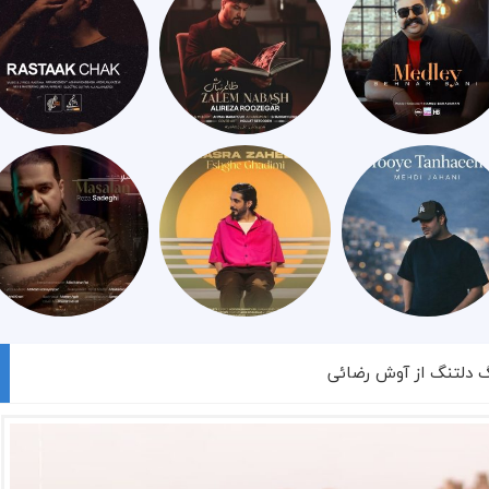
گ دلتنگ از آوش رضائی