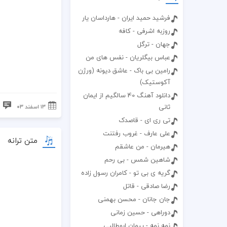
فرشید حمید ایران - هارداسان یار
روزبه اشرفی - کافه
جهان - ترگل
عباس بیگلریان - نفس های من
رامین بی باک - عاشق دیونه (ورژن
آکوستیک)
دانلود آهنگ 40 سالگیم از ایمان
ثانی
۱۳ اسفند ۰۳
ب
تی ری ای - قاصدک
علی عارف - غروب رفتنت
متن ترانه
هیرمان - من عاشقم
شاهین شمس - بی رحم
گریه ی بی تو - کامران رسول زاده
رضا صادقی - قاتل
جان جانان - محسن بهمنی
دوراهی - حسین زمانی
نمه نمه - پیمان ابوطالبی