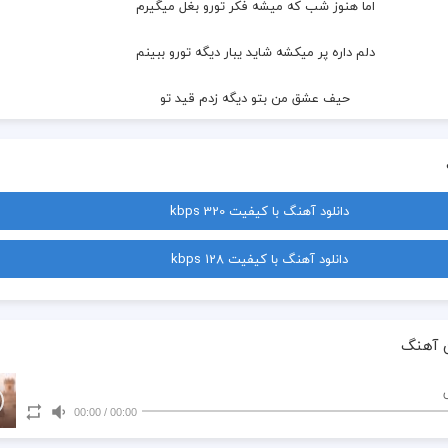
  اما هنوز شب که میشه فکر تورو بغل میگیرم
  دلم داره پر میکشه شاید یبار دیگه تورو ببینم
  حیف عشق من بتو دیگه زدم قید تو
  دست خودم نیست تو بگو چیکار کنم
  تو بگو کجا برم از فکرتو فرار کنم
دانلود آهنگ با کیفیت 320 kbps
  چجوری روبراه کنم بعد تو این دیونه رو
دانلود آهنگ با کیفیت 128 kbps
  یادته وقتی میرفتی چقد بهت گفتم نرو
  حیف
 آهنگ
00:00
/
00:00