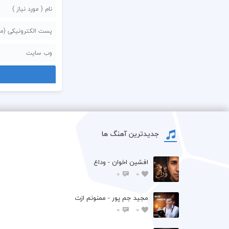
جدیدترین آهنگ ها
افشين اخوان - وداع
0
0
مجید جم پور - ممنونم ازت
0
0