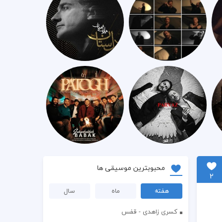
محبوبترین موسیقی ها
2
هفته
ماه
سال
کسری زاهدی - قفس