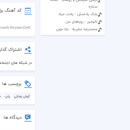
ستاره
کد آهنگ برا
بابک رادمنش - یادت میاد
ناتومیر - رویاهای من
محمدرضا عشریه - بابا جون
اشتراک گذار
در شبکه های اجتماعی
برچسب ها
آوش رضائی
پاپ
د
دیدگاه ها