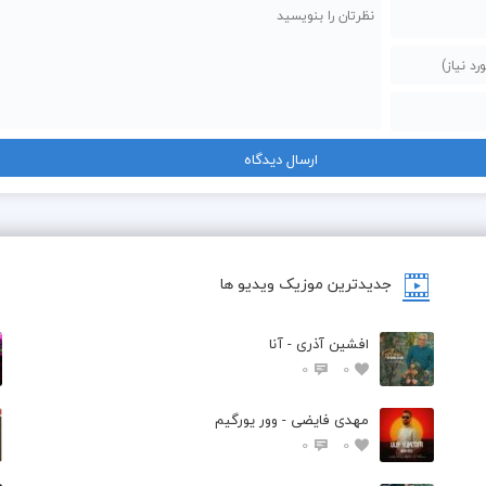
جدیدترین موزیک ویدیو ها
افشین آذری - آنا
0
0
مهدی فایضی - وور یورگیم
0
0