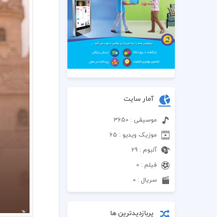
آمار سایت
موسیقی : 3650
موزیک ویدیو : 65
آلبوم : 29
فیلم : 0
سریال : 0
پربازدیدترین ها