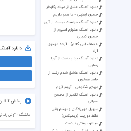
دانلود آهنگ عشق از میلاد رکابدار
حسین ابطهی - ما همو داریم
دانلود آهنگ حواست نیست از آریو
دانلود آهنگ هنوزم اسیرم از
حسین کبیری
تا صاف (بی کلام) - آزاده مهدوی
دانلود آهنگ
آزاد
دانلود آهنگ برد و باخت از آریا
رضایی
دانلود آهنگ عاشق شدم رفت از
حامد همایون
مهدی شکوهی - آروم آروم
دانلود آهنگ تقدیر از محسن
پخش آنلاین
عمرانی
سهیل مهرزادگان و بهنام بانی -
دلتنگ
- آوش رضائی
فقط دوریت (ریمیکس)
میلانو - وقتی دیدمت
دیجی فلیکس و روهاب - اشک