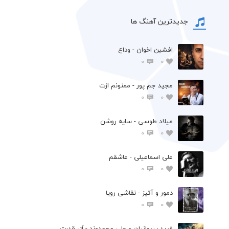
جدیدترین آهنگ ها
افشين اخوان - وداع
0
0
مجید جم پور - ممنونم ازت
0
0
میلاد طوسی - سایه روشن
0
0
علی اسماعیلی - عاشقم
0
0
دمور و آتیز - نقاشی رویا
0
0
فرید پیروانیان و علی محمدوند - اَبَر قدرت