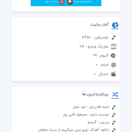
آمار سایت
موسیقی : 3650
موزیک ویدیو : 65
آلبوم : 29
فیلم : 0
سریال : 0
پربازدیدترین ها
امید قادریان - مرد عمل
دوست دارم - مسعود قلی پور
برزین - گیسو
دانلود آهنگ تورو پس میگیرم از سینا دهقان