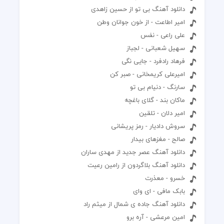
دانلود آهنگ بی تو از حسین زاهدی
امیر اطاعت - از خون جوانان وطن
علی راعی - نفس
سهیل شعبانی - لجباز
فرهاد رادفرد - جایی نگی
امیرعلی کریمخانی - صبر کن
سارنگ - دنیام بی تو
ماکان بند - گلای باغچه
امیر دلان - تلقین
سروش دادیار - رمز پریشانی
صالح - مغزهای بیدار
دانلود آهنگ عصر جدید از مهدی ساران
دانلود آهنگ بلاگردون از رامین رعیت
خسرو - معذرت
بابک مافی - ای وای
دانلود آهنگ جاده ی شمال از میثم راد
امین مرعشی - آره برو