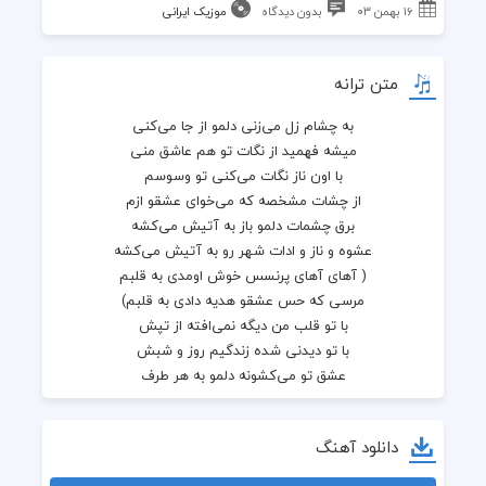
۱۶ بهمن ۰۳
بدون دیدگاه
موزیک ایرانی
متن ترانه
به چشام زل می‌زنی دلمو از جا می‌کنی
میشه فهمید از نگات تو هم عاشق منی
با اون ناز نگات می‌کنی تو وسوسم
از چشات مشخصه که می‌خوای عشقو ازم
برق چشمات دلمو باز به آتیش می‌کشه
عشوه و ناز و ادات شهر رو به آتیش می‌کشه
( آهای آهای پرنسس خوش اومدی به قلبم
مرسی که حس عشقو هدیه دادی به قلبم)
با تو قلب من دیگه نمی‌افته از تپش
با تو دیدنی شده زندگیم روز و شبش
عشق تو می‌کشونه دلمو به هر طرف
ذهن من تو فکر هیچ کسی غیر تو نرفت
روز شده باز تو آسمون ناز میکنه رنگین کمون
دانلود آهنگ
پیچ و خمِ جاده شمال هر دو کنار عشقمون
(آهای آهای پرنسس خوش اومدی به قلبم