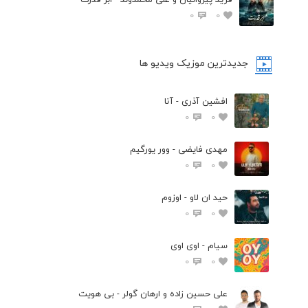
0
0
جدیدترین موزیک ویدیو ها
افشین آذری - آنا
0
0
مهدی فایضی - وور یورگیم
0
0
حید ان لاو - اوزوم
0
0
سیام - اوی اوی
0
0
علی حسین زاده و ارهان گولر - بی هویت