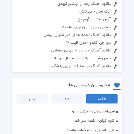
دانلود آهنگ زخم از اردشیر نویدی
رنگ سال - مهرتاش
آرون افشار - آرام دل من
حسین پیروز - این ایران ماست
دانلود آهنگ لحظه ها از امیر شایان ارومی
دی جی گاندو - مون لایت 16
دانلود آهنگ ماهِ ماه از مهدی یغمایی
حسن شماعی زاده - حالم حال خوبیه
دانلود آهنگ بی معرفت از پوریا شکیبا
محبوبترین موسیقی ها
هفته
ماه
سال
شهرام ریحانی - چشمای تو
کاوه کیان - نقطه سر خط
علی یاسینی - نمیخواستماسلو