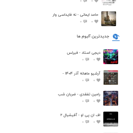
0
0
حامد ایمانی - نه فایداسی وار
0
0
جدیدترین آلبوم ها
دیجی استاد - فیرلس
0
0
آرشیو ماهانه آذر 1404 -
0
0
رامین تفقدی - ضربان شب
0
0
اف ان پی او - آفیشیال 2
0
0