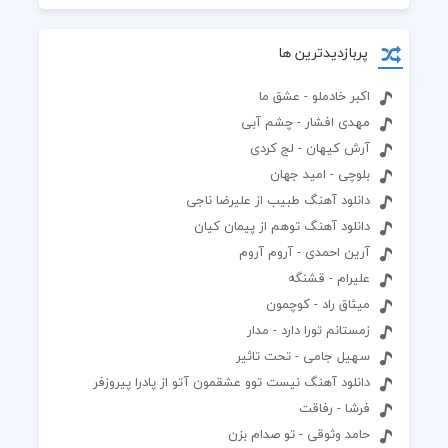
پربازدیدترین ها
اکبر خادملو - عشق ما
مهدی افشار - چشم آبی
آرش کیهان - لج کردی
بلوچی - امید جهان
دانلود آهنگ طبیب از علیرضا ناجی
دانلود آهنگ توهم از پیمان کیان
آرین احمدی - آروم آروم
علیرام - قشنگه
میثاق راد - کوچمون
زمستانم تورا دارد - مدار
سهیل جامی - تحت تاثیر
دانلود آهنگ نیست توو عشقمون آتو از پادرا پیروزفر
فرشا - رفاقت
حامد وثوقی - تو صدام بزن