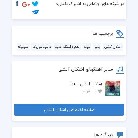
  همه میگن نکن فایده نداره
در شبکه های اجتماعی به اشتراک بگذارید
  از تو میخونم من باز دوباره
  همه میگن نکن فایده نداره
برچسب ها
  آخه دنیا بی تو برام معنی نداره
اشکان آتشی
پاپ
توبه
دانلود آهنگ جدید
دانلود موزیک
ملودیکا
  ولی میگن العاقل یکفیه العشاره
سایر آهنگهای اشکان آتشی
  آخه دنیا بی تو برام معنی نداره
اشکان آتشی - یلدا
  ولی میگن العاقل یکفیه العشاره
0
0
صفحه اختصاصی اشکان آتشی
دیدگاه ها