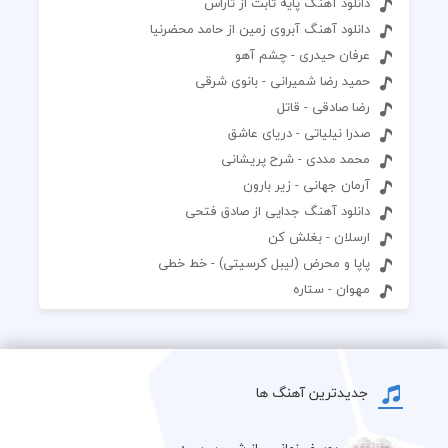
دانلود آهنگ پایه ثابت از تاراس
دانلود آهنگ آبروی زمین از حامد محضرنیا
عرفان حیدری - چشم آهو
حمید رضا شمیرانی - بانوی شرقی
رضا صادقی - قاتل
صدرا نیلیاتی - دریای عاشق
محمد مددی - شرح پریشانی
آرمان جهانی - زیر بارون
دانلود آهنگ جدایی از صادق فتحی
ارسلان - بغلش کن
پاپا و محرض (لیبل کرسیتی) - خط خطی
مهوان - ستاره
جدیدترین آهنگ ها
یوسف زمانی - از شب بپرسید