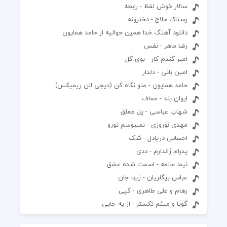
سالار خوش لفظ - رابطه
رستاک حلاج - دخترونه
دانلود آهنگ خدا همین حوالیه از حامد همایون
رضا ماهر - نفس
امیر گندم کار - بوی گل
امین بانی - دلدار
حامد همایون - منو نگاه کن (دیجی الن ریمیکس)
ایوان بند - معاف
شهاب عباسی - پل معلق
مهدی نوروزی - نمیبوسم تورو
احساس دریادل - شک
پدرام ژاندارم - ددی
نیما علامه - اسمت شده عشق
عباس بیگلریان - زیبا جان
رهام و علی طاهری - کپی
گویا و میثم تکستر - از یه جایی