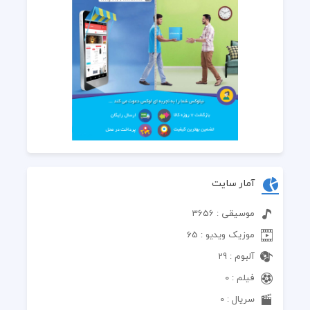
آمار سایت
موسیقی : 3656
موزیک ویدیو : 65
آلبوم : 29
فیلم : 0
سریال : 0