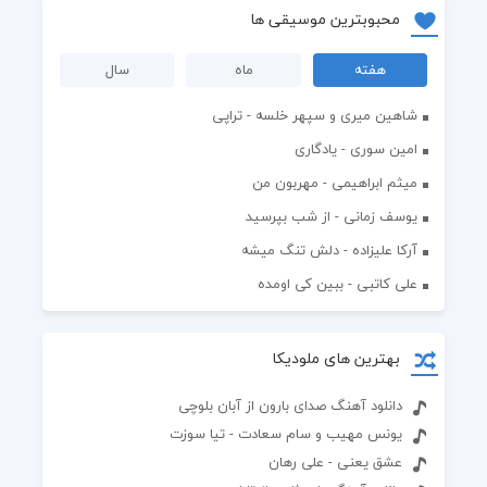
محبوبترین موسیقی ها
هفته
ماه
سال
شاهین میری و سپهر خلسه - تراپی
امین سوری - یادگاری
میثم ابراهیمی - مهربون من
یوسف زمانی - از شب بپرسید
آرکا علیزاده - دلش تنگ میشه
علی کاتبی - ببین کی اومده
بهترین های ملودیکا
دانلود آهنگ صدای بارون از آبان بلوچی
یونس مهیب و سام سعادت - تیا سوزت
عشق یعنی - علی رهان