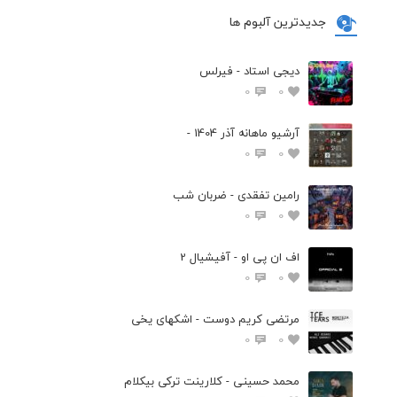
جدیدترین آلبوم ها
دیجی استاد - فیرلس
0
0
آرشیو ماهانه آذر 1404 -
0
0
رامین تفقدی - ضربان شب
0
0
اف ان پی او - آفیشیال 2
0
0
مرتضی کریم دوست - اشکهای یخی
0
0
محمد حسینی - کلارینت ترکی بیکلام