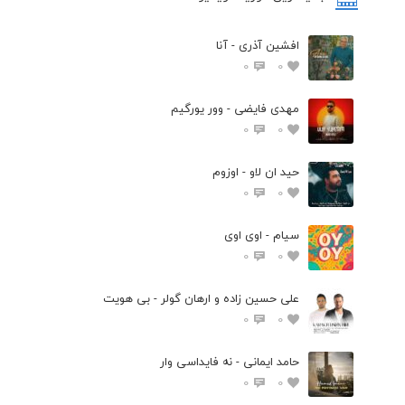
افشین آذری - آنا
0
0
مهدی فایضی - وور یورگیم
0
0
حید ان لاو - اوزوم
0
0
سیام - اوی اوی
0
0
علی حسین زاده و ارهان گولر - بی هویت
0
0
حامد ایمانی - نه فایداسی وار
0
0