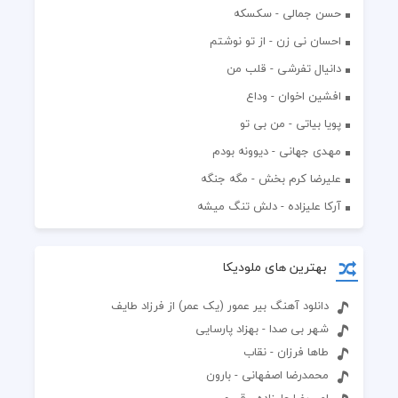
حسن جمالی - سکسکه
احسان نی زن - از تو نوشتم
دانیال تفرشی - قلب من
افشين اخوان - وداع
پویا بیاتی - من بی تو
مهدی جهانی - دیوونه بودم
علیرضا کرم بخش - مگه جنگه
آرکا علیزاده - دلش تنگ میشه
بهترین های ملودیکا
دانلود آهنگ بیر عمور (یک عمر) از فرزاد طایف
شهر بی صدا - بهزاد پارسایی
طاها فرزان - نقاب
محمدرضا اصفهانی - بارون
امیررضا علیزاده - قسم