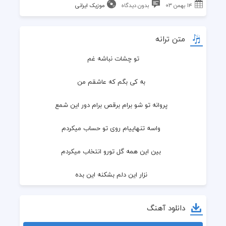
۱۴ بهمن ۰۳
بدون دیدگاه
موزیک ایرانی
متن ترانه
تو چشات نباشه غم
  به کی بگم که عاشقم من
  پروانه تو شو برام برقص برام دور این شمع
  واسه تنهاییام روی تو حساب میکردم
  بین این همه گل تورو انتخاب میکردم
  نزار این دلم بشکنه این بده
  خورده به‌تنت این‌تنم یه تنه
دانلود آهنگ
  واسه تو جنگید این دلم یه سره