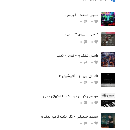
دیجی استاد - فیرلس
0
0
آرشیو ماهانه آذر 1404 -
0
0
رامین تفقدی - ضربان شب
0
0
اف ان پی او - آفیشیال 2
0
0
مرتضی کریم دوست - اشکهای یخی
0
0
محمد حسینی - کلارینت ترکی بیکلام
0
0