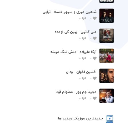
شاهین میری و سپهر خلسه - تراپی
0
0
علی کاتبی - ببین کی اومده
0
0
آرکا علیزاده - دلش تنگ میشه
0
0
افشين اخوان - وداع
0
0
مجید جم پور - ممنونم ازت
0
0
جدیدترین موزیک ویدیو ها