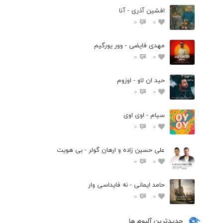
افشین آذری - آنا
0
0
مهدی فایضی - وور یورگیم
0
0
حید ان لاو - اوزوم
0
0
سیام - اوی اوی
0
0
علی حسین زاده و ارهان گولر - بی هویت
0
0
حامد ایمانی - نه فایداسی وار
0
0
جدیدترین آلبوم ها