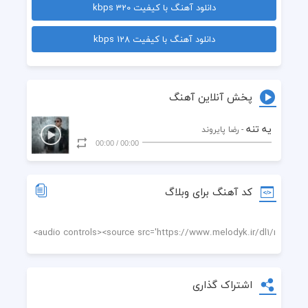
دانلود آهنگ با کیفیت 320 kbps
  کی میخاد این قلبو از جاش بکنه
دانلود آهنگ با کیفیت 128 kbps
  چشاتو ببیند تو به این فک کن منو تو باشیم و دریا
  بازم‌در گوشم بگو بهم بمون همینجوری تا ته دنیا
پخش آنلاین آهنگ
  نزار این دلم بشکنه این بده
یه تنه
- رضا پایروند
00:00
/
00:00
  خورده به‌تنت این‌تنم یه تنه
  واسه تو جنگید این دلم یه سره
کد آهنگ برای وبلاگ
  کی میخاد این قلبو از جاش بکنه
اشتراک گذاری