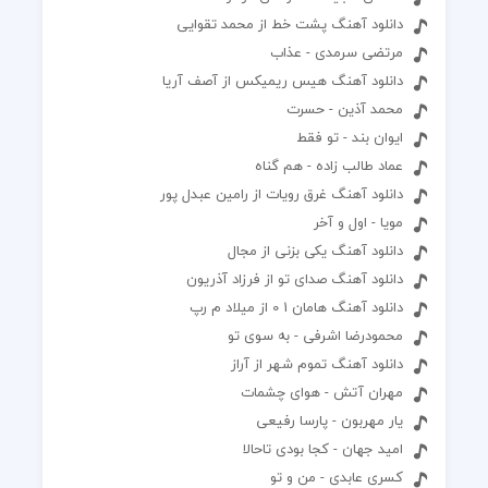
دانلود آهنگ پشت خط از محمد تقوایی
مرتضی سرمدی - عذاب
دانلود آهنگ هیس ریمیکس از آصف آریا
محمد آذین - حسرت
ایوان بند - تو فقط
عماد طالب زاده - هم گناه
دانلود آهنگ غرق رویات از رامین عبدل پور
مویا - اول و آخر
دانلود آهنگ یکی بزنی از مجال
دانلود آهنگ صدای تو از فرزاد آذریون
دانلود آهنگ هامان 1 0 از میلاد م رپ
محمودرضا اشرفی - به سوی تو
دانلود آهنگ تموم شهر از آراز
مهران آتش - هوای چشمات
یار مهربون - پارسا رفیعی
امید جهان - کجا بودی تاحالا
کسری عابدی - من و تو