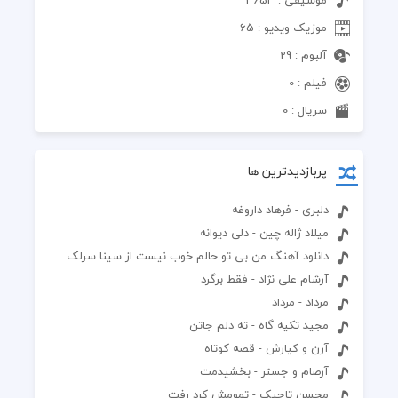
موزیک ویدیو : 65
آلبوم : 29
فیلم : 0
سریال : 0
پربازدیدترین ها
دلبری - فرهاد داروغه
میلاد ژاله چین - دلی دیوانه
دانلود آهنگ من بی تو حالم خوب نیست از سینا سرلک
آرشام علی نژاد - فقط برگرد
مرداد - مرداد
مجید تکیه گاه - ته دلم جاتن
آرن و کیارش - قصه کوتاه
آرصام و جستر - بخشیدمت
محسن تاجیک - تمومش کرد رفت