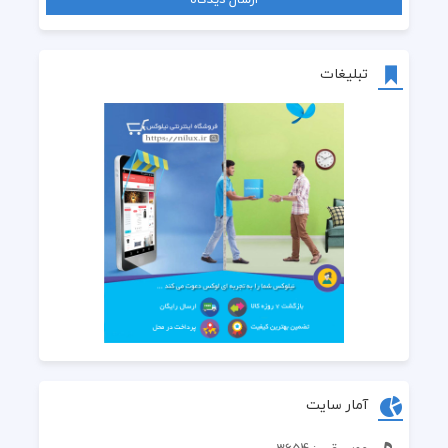
تبلیغات
آمار سایت
موسیقی : 3654