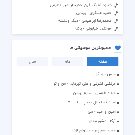
دانلود آهنگ قرن جدید از امیر عظیمی
حمید عسکری - بیتابی
محمدرضا ابراهیمی - دیگه وقتشه
خواننده خیابونی - پاشا
محبوبترین موسیقی ها
هفته
ماه
سال
منس - هرگز
مرتضی اشرفی و علی تیرمایه - من و تو
میلاد طوسی - سایه روشن
اميد فستيوال - ديپ سنس ۷
امین و امید - می
آرکا - عشق محال
مجید جم پور - ممنونم ازت