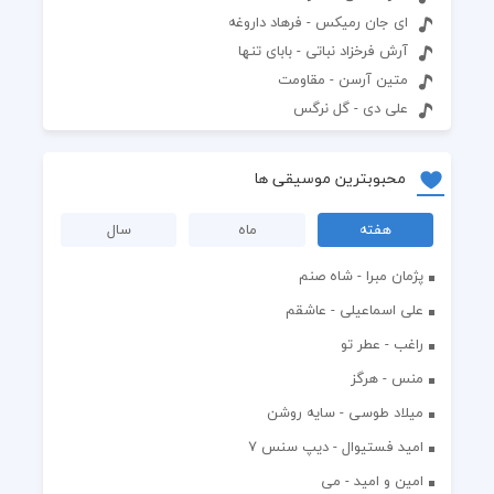
ای جان رمیکس - فرهاد داروغه
آرش فرخزاد نباتی - بابای تنها
متین آرسن - مقاومت
علی دی - گل نرگس
محبوبترین موسیقی ها
هفته
ماه
سال
پژمان مبرا - شاه صنم
علی اسماعیلی - عاشقم
راغب - عطر تو
منس - هرگز
میلاد طوسی - سایه روشن
اميد فستيوال - ديپ سنس ۷
امین و امید - می