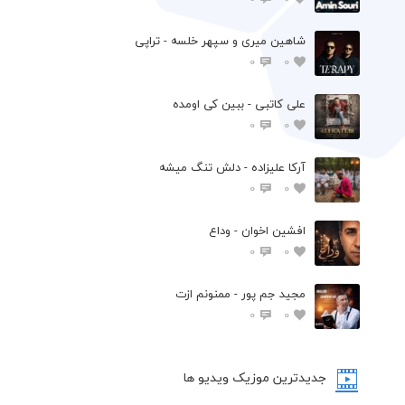
شاهین میری و سپهر خلسه - تراپی
0
0
علی کاتبی - ببین کی اومده
0
0
آرکا علیزاده - دلش تنگ میشه
0
0
افشين اخوان - وداع
0
0
مجید جم پور - ممنونم ازت
0
0
جدیدترین موزیک ویدیو ها