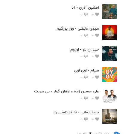
افشین آذری - آنا
0
0
مهدی فایضی - وور یورگیم
0
0
حید ان لاو - اوزوم
0
0
سیام - اوی اوی
0
0
علی حسین زاده و ارهان گولر - بی هویت
0
0
حامد ایمانی - نه فایداسی وار
0
0
جدیدترین آلبوم ها