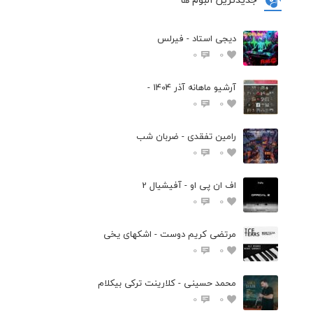
دیجی استاد - فیرلس
0
0
آرشیو ماهانه آذر 1404 -
0
0
رامین تفقدی - ضربان شب
0
0
اف ان پی او - آفیشیال 2
0
0
مرتضی کریم دوست - اشکهای یخی
0
0
محمد حسینی - کلارینت ترکی بیکلام
0
0