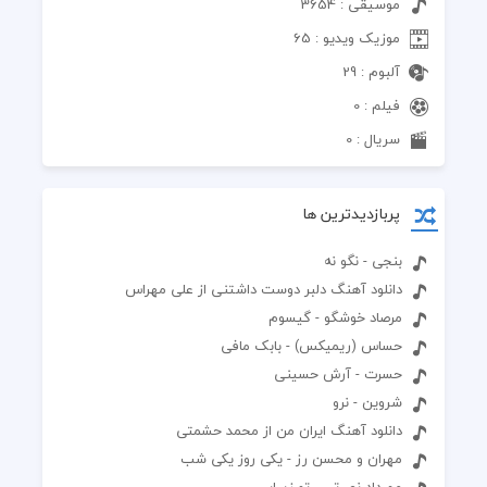
موسیقی : 3654
موزیک ویدیو : 65
آلبوم : 29
فیلم : 0
سریال : 0
پربازدیدترین ها
بنجی - نگو نه
دانلود آهنگ دلبر دوست داشتنی از علی مهراس
مرصاد خوشگو - گیسوم
حساس (ریمیکس) - بابک مافی
حسرت - آرش حسینی
شروین - نرو
دانلود آهنگ ایران من از محمد حشمتی
مهران و محسن رز - یکی روز یکی شب
مهرداد نصرتی - تو زیبایی