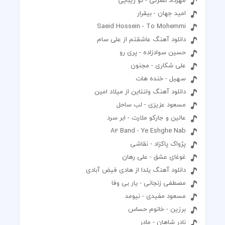
امید جهان - بیقرار
Saeid Hossein - To Mohemmi
دانلود آهنگ عاشقتم از علی سام
حسین سوادزاده - پری رو
علی شکاری - مجنون
سهیل - خنده هات
دانلود آهنگ ولنتاين از ميلاد امين
مسعود عزیزی - لب ساحل
عالین و جارکو ملارت - ابر سرد
A2 Band - Ye Eshghe Nab
پژواک پاکزاد - نقاشی
غوغای عشق - علی رهان
دانلود آهنگ یلدا از هادی فیض آبادی
مصطفی زنجانی - یار بی وفا
مسعود مفیدی - نیومد
برزین - خانوم حساس
نادر شاهان - مادر