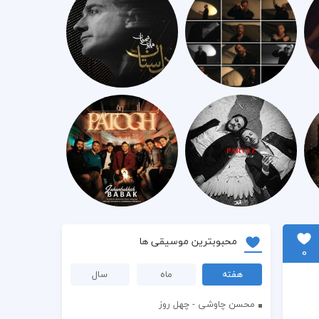
محبوبترین موسیقی ها
0
هفته
ماه
سال
محسن چاوشی - چهل روز