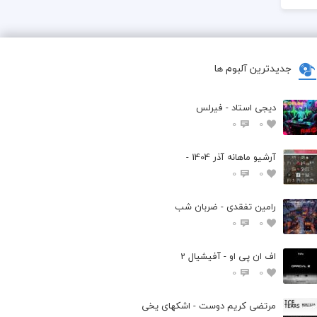
جدیدترین آلبوم ها
دیجی استاد - فیرلس
0
0
آرشیو ماهانه آذر 1404 -
0
0
رامین تفقدی - ضربان شب
0
0
اف ان پی او - آفیشیال 2
0
0
مرتضی کریم دوست - اشکهای یخی