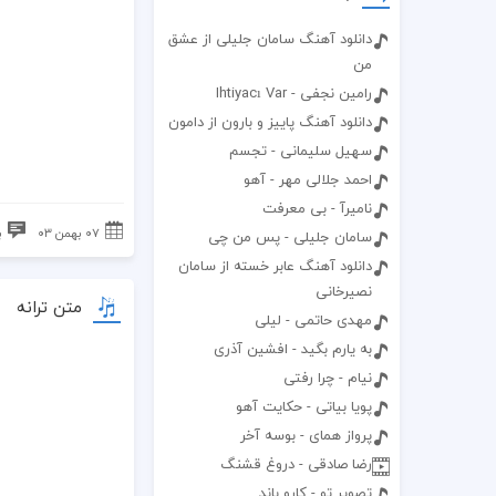
دانلود آهنگ سامان جلیلی از عشق
من
رامین نجفی - Ihtiyacı Var
دانلود آهنگ پاییز و بارون از دامون
سهیل سلیمانی - تجسم
احمد جلالی مهر - آهو
نامیرآ - بی معرفت
۰۷ بهمن ۰۳
ب
سامان جلیلی - پس من چی
دانلود آهنگ عابر خسته از سامان
نصیرخانی
متن ترانه
مهدی حاتمی - لیلی
به یارم بگید - افشین آذری
نیام - چرا رفتی
پویا بیاتی - حکایت آهو
پرواز همای - بوسه آخر
رضا صادقی - دروغ قشنگ
تصویر تو - کارو باند