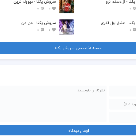
تا - از دستم نرو
سروش یکتا - دیوونه ترین
0
0
0
  یه عمر عاشقی کردم
تا - عشق اول آخری
سروش یکتا - من من
0
0
0
صفحه اختصاصی سروش یکتا