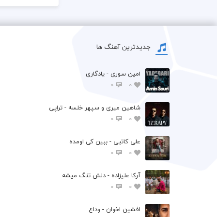
جدیدترین آهنگ ها
امین سوری - یادگاری
0
0
شاهین میری و سپهر خلسه - تراپی
0
0
علی کاتبی - ببین کی اومده
0
0
آرکا علیزاده - دلش تنگ میشه
0
0
افشين اخوان - وداع