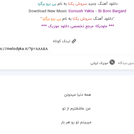
دانلود آهنگ جدید
سروش یکتا
به نام
بی برو برگرد
Download New Music
Soroush Yekta
–
Bi Boro Bargard
“دانلود آهنگ
سروش یکتا
به نام
بی برو برگرد
“
*** ملودیکا؛ مرجع تخصصی دانلود موزیک ***
لینک کوتاه
دون دیدگاه
موزیک ایرانی
همه دنیا میدونن
  من عاشقترم از تو
  میبینم تو رو هر بار