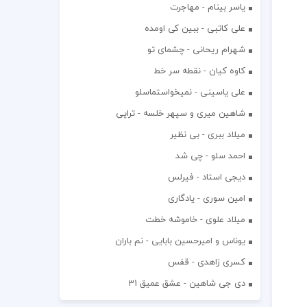
یاسر بینام - مهاجرت
علی کاتبی - ببین کی اومده
شهرام ریحانی - چشمای تو
کاوه کیان - نقطه سر خط
علی یاسینی - نمیخواستماسلو
شاهین میری و سپهر خلسه - تراپی
میلاد ببری - بی نظیر
احمد سلو - چی شد
دیجی استاد - فیرلس
امین سوری - یادگاری
میلاد علوی - خاموشه خطت
یوناس و امیرحسین بابایی - نم باران
کسری زاهدی - قفس
دی جی شاهین - عشق عمیق 31