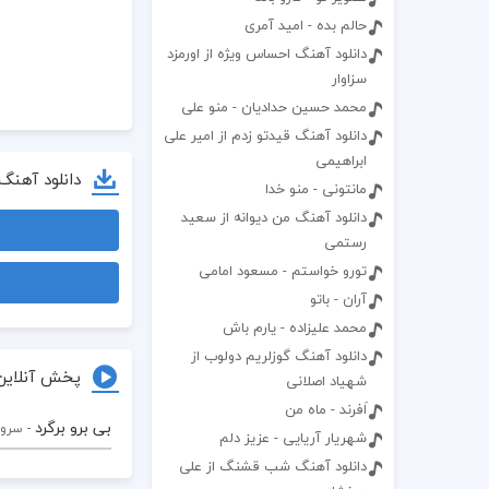
حالم بده - امید آمری
دانلود آهنگ احساس ویژه از اورمزد
سزاوار
محمد حسین حدادیان - منو علی
دانلود آهنگ قیدتو زدم از امیر علی
ابراهیمی
دانلود آهنگ
مانتونی - منو خدا
دانلود آهنگ من دیوانه از سعید
رستمی
تورو خواستم - مسعود امامی
آران - باتو
محمد علیزاده - یارم باش
دانلود آهنگ گوزلریم دولوب از
پخش آنلاین
شهیاد اصلانی
اَفرند - ماه من
بی برو برگرد
- سرو
شهریار آریایی - عزیز دلم
دانلود آهنگ شب قشنگ از علی