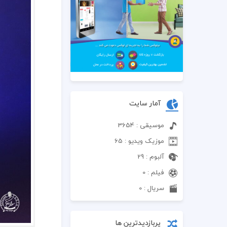
آمار سایت
موسیقی : 3654
موزیک ویدیو : 65
آلبوم : 29
فیلم : 0
سریال : 0
پربازدیدترین ها