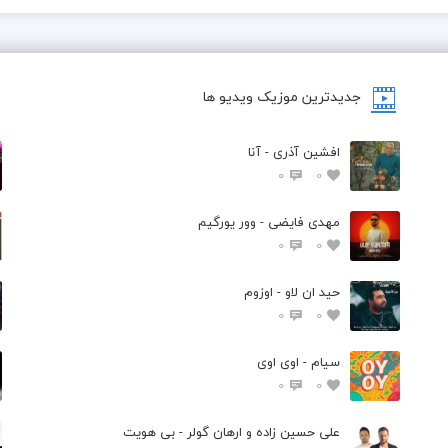
جدیدترین موزیک ویدیو ها
افشین آذری - آنا
0
0
مهدی فایضی - وور یورگیم
0
0
حید ان لاو - اوزوم
0
0
سیام - اوی اوی
0
0
علی حسین زاده و ارهان گولر - بی هویت