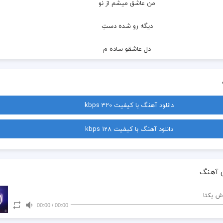
  من عاشق میشم از نو
  دیگه رو شده دستِ
  دلِ عاشقو ساده م
  تو حوّا شدی واسم
  من به عشقت تو آدم
دانلود آهنگ با کیفیت 320 kbps
  (بی برو برگرد دلمو
دانلود آهنگ با کیفیت 128 kbps
  دیدی که دادم به تو
  اصن نمیدونم چی شد
 آهنگ
  که جونم شدی یهو
ش یکتا
00:00
/
00:00
  دلبریات زیاده وُ