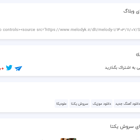
  منو کشوند سمت تو
ی وبلاگ
  نمیدونم واسه من
  کی آرزو کرد تو رو)
  دلم پیش کسی نیست
ی
  خیالت باشه راحت
 به اشتراک بگذارید
  دوست دارم عزیزم
  آره تا بینهایت
دانلود آهنگ جدید
دانلود موزیک
سروش یکتا
ملودیکا
  هنوز هیشکی نتونست
  بیاد رو دست قلبم
ای سروش یکتا
  منی که با نگاهت