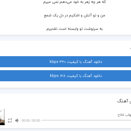
  که هر چه زهر به خود می‌دهم نمی میرم
  من و تو آتش و اشکیم در دل یک شمع
  به سرنوشت تو وابسته است تقدیرم
  درخت سوخته‌ای در کنار رودم من
  اگر تو دلخوری از من، من از خودم سیرم
دانلود آهنگ با کیفیت 320 kbps
  به دام زلف بلندت دچار و سردرگُمم
دانلود آهنگ با کیفیت 128 kbps
  مرا جدا مکن از حلقه های زنجیرم
  شکسته بال و پرم با سکوت تلخت
 آهنگ
  منم همان که در این غربت زمینگیرم
هاب فلاح
00:00
/
00:00
  من و تو آتش و اشکیم در دل یک شمع