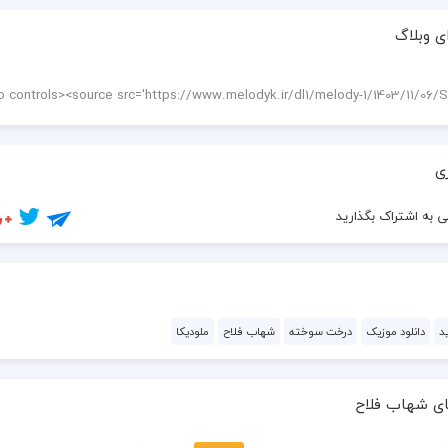
  به سرنوشت تو وابسته است تقدیرم
ی وبلاگ
  درخت سوخته‌ای در کنار رودم من
  اگر تو دلخوری از من، من از خودم سیرم
  من آن طبیب زمین گیر زار و بیمارم
ی
  که هر چه زهر به خود می دهم نمی‌میرم
 به اشتراک بگذارید
  من آسمان پر از ابرهای دلگیرم
  اگر تو دلخوری از من، من از خودم سیرم
د
دانلود موزیک
درخت سوخته
شهاب فلاح
ملودیکا
ای شهاب فلاح