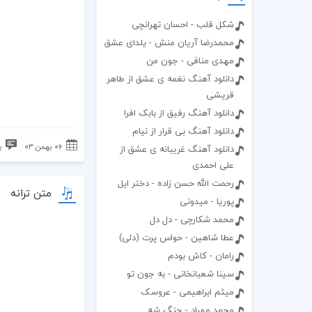
شکل قلب - احسان تهرانچی
محمدرضا آریان منش - یلدای عشق
مهدی منافی - جون من
دانلود آهنگ نغمه ی عشق از طاهر
قریشی
دانلود آهنگ رفیق از بابک افرا
دانلود آهنگ بی قرار از نیام
۰۶ بهمن ۰۳
ب
دانلود آهنگ غریبانه ی عشق از
علی احمدی
رحمت الله حسن زاده - دختر ایل
متن ترانه
پوریا - میدونی
محمد شکارچی - دل دل
عطا شاهین - حواس پرت (دلی)
رامان - کاش بودم
سینا شعبانخانی - به جون تو
میثم ابراهیمی - عروسک
محمد مهراد - جنگ شه