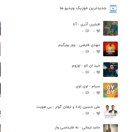
جدیدترین موزیک ویدیو ها
افشین آذری - آنا
0
0
مهدی فایضی - وور یورگیم
0
0
حید ان لاو - اوزوم
0
0
سیام - اوی اوی
0
0
علی حسین زاده و ارهان گولر - بی هویت
0
0
حامد ایمانی - نه فایداسی وار