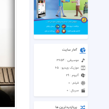
آمار سایت
موسیقی : 3654
موزیک ویدیو : 65
آلبوم : 29
فیلم : 0
سریال : 0
پربازدیدترین ها