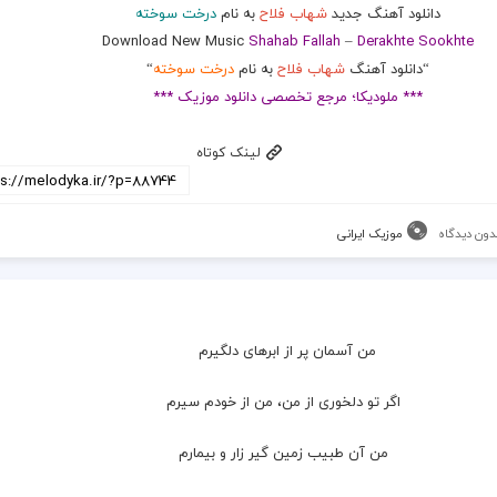
دانلود آهنگ جدید
شهاب فلاح
به نام
درخت سوخته
Download New Music
Shahab Fallah
–
Derakhte Sookhte
“دانلود آهنگ
شهاب فلاح
به نام
درخت سوخته
“
*** ملودیکا؛ مرجع تخصصی دانلود موزیک ***
لینک کوتاه
دون دیدگاه
موزیک ایرانی
من آسمان پر از ابرهای دلگیرم
  اگر تو دلخوری از من، من از خودم سیرم
  من آن طبیب زمین گیر زار و بیمارم