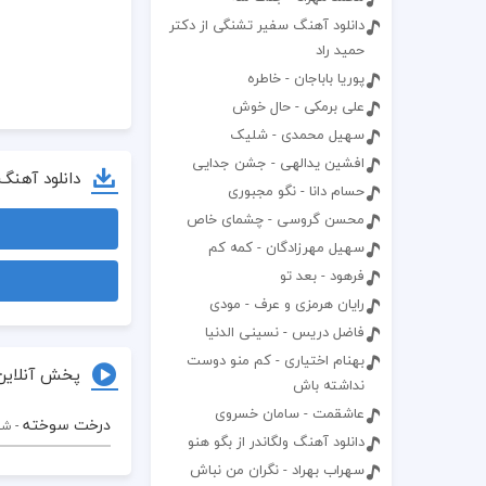
دانلود آهنگ سفیر تشنگی از دکتر
حمید راد
پوریا باباجان - خاطره
علی برمکی - حال خوش
سهیل محمدی - شلیک
افشین یدالهی - جشن جدایی
دانلود آهنگ
حسام دانا - نگو مجبوری
محسن گروسی - چشمای خاص
سهیل مهرزادگان - کمه کم
فرهود - بعد تو
رایان هرمزی و عرف - مودی
فاضل دریس - نسینی الدنیا
بهنام اختیاری - کم منو دوست
پخش آنلاین
نداشته باش
عاشقمت - سامان خسروی
درخت سوخته
- ش
دانلود آهنگ ولگاندر از بگو هنو
سهراب بهراد - نگران من نباش