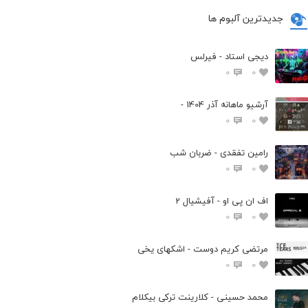
جدیدترین آلبوم ها
دیجی استاد - فیرلس
0
0
آرشیو ماهانه آذر 1404 -
0
0
رامین تفقدی - ضربان شب
0
0
اف ان پی او - آفیشیال 2
0
0
مرتضی کریم دوست - اشکهای یخی
0
0
محمد حسینی - کلارینت ترکی بیکلام