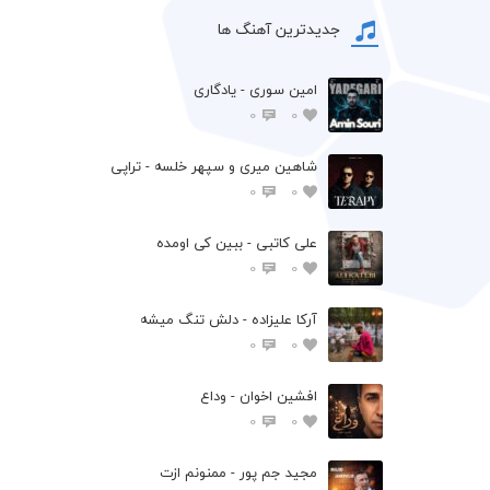
جدیدترین آهنگ ها
امین سوری - یادگاری
0
0
شاهین میری و سپهر خلسه - تراپی
0
0
علی کاتبی - ببین کی اومده
0
0
آرکا علیزاده - دلش تنگ میشه
0
0
افشين اخوان - وداع
0
0
مجید جم پور - ممنونم ازت