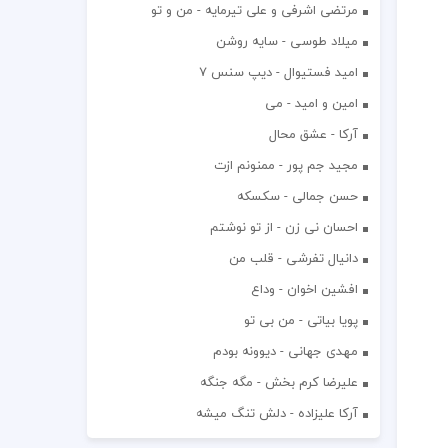
مرتضی اشرفی و علی تیرمایه - من و تو
میلاد طوسی - سایه روشن
اميد فستيوال - ديپ سنس ۷
امین و امید - می
آرکا - عشق محال
مجید جم پور - ممنونم ازت
حسن جمالی - سکسکه
احسان نی زن - از تو نوشتم
دانیال تفرشی - قلب من
افشين اخوان - وداع
پویا بیاتی - من بی تو
مهدی جهانی - دیوونه بودم
علیرضا کرم بخش - مگه جنگه
آرکا علیزاده - دلش تنگ میشه