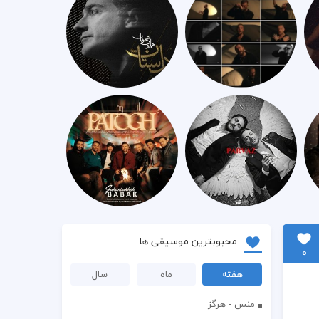
محبوبترین موسیقی ها
0
هفته
ماه
سال
منس - هرگز