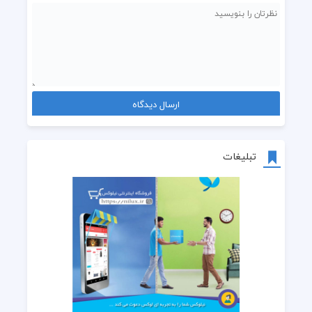
 میخوامت تورو قسم به چشمات
 میخواستی بری هردفعه انگار
 ولی این ی دفعه با همیشه فرق داشت
تبلیغات