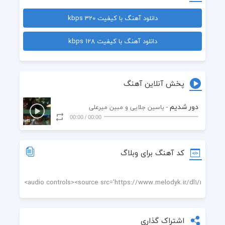
 راستی رژ قرمزت هنو رو هودیمه
دانلود آهنگ با کیفیت 320 kbps
 ما دورشدیم از هم به اجبار
دانلود آهنگ با کیفیت 128 kbps
 میخوامت تورو قسم به چشمات
 میخواستی بری هردفعه انگار
پخش آنلاین آهنگ
 ولی این ی دفعه با همیشه فرق داشت
دور شدیم
- یاسین جلایی و مبین میرعلی
00:00
/
00:00
 میدونی همه آدما اشتباه میکنن
 منم اشتباه کردم
کد آهنگ برای وبلاگ
 ولی تو 
 قشنگترین اشتباه منی
 میس کال رفیقاتو ندید میگیرم
اشتراک گذاری