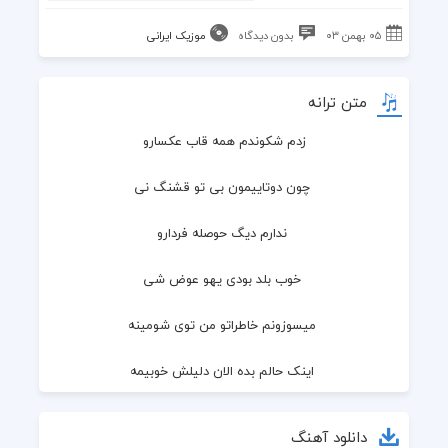
۰۵ بهمن ۰۳
بدون دیدگاه
موزیک ایرانی
متن ترانه
زدم شکوندم همه قاب عکسارو
 چون دوتاییمون بی تو قشنگ نی
 ندارم دیگ حوصله فردارو
 خوب بلد بودی یهو عوض شی
 میسوزونم خاطراتو من توی شومینه
 اینک حالم بده الان دلیلش خوبیمه
 میخوام بغلت کنم دوباره خب دوری حیف
دانلود آهنگ