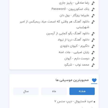
رضا صادقی - پاییز جاری
بلک اسکورپیون - Password
علیرضا روزگار - یول دان
دانلود آهنگ هر وقتی که اسمت میاد ریمیکس از امیر
شهرایینی
دانلود آهنگ بگو کجایی از آرسین
دانلود آهنگ دریا از نیواد
دلگیرم - کیوان داوودی
رایان ضیایی - جات امنه
دوست دارم - آیوان
محمد نواب - شبگرد
محبوبترین موسیقی ها
هفته
ماه
سال
اميد فستيوال - ديپ سنس ۷