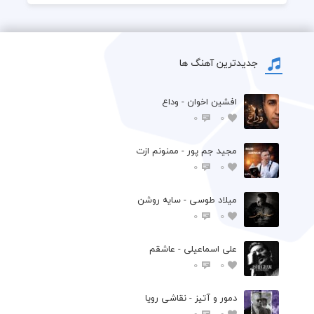
جدیدترین آهنگ ها
افشين اخوان - وداع
0
0
مجید جم پور - ممنونم ازت
0
0
میلاد طوسی - سایه روشن
0
0
علی اسماعیلی - عاشقم
0
0
دمور و آتیز - نقاشی رویا
0
0