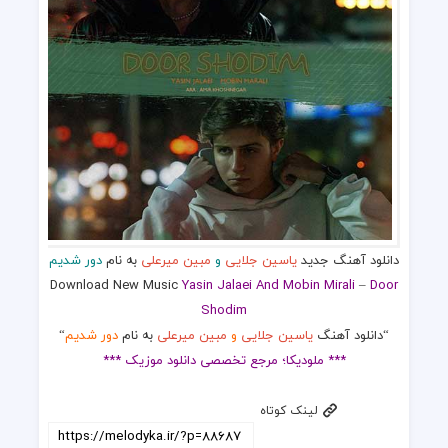
دانلود آهنگ جدید
یاسین جلایی
و
مبین میرعلی
به نام
دور شدیم
Download New Music
Yasin Jalaei And Mobin Mirali
–
Door
Shodim
“دانلود آهنگ
یاسین جلایی
و
مبین میرعلی
به نام
دور شدیم
“
*** ملودیکا؛ مرجع تخصصی دانلود موزیک ***
لینک کوتاه