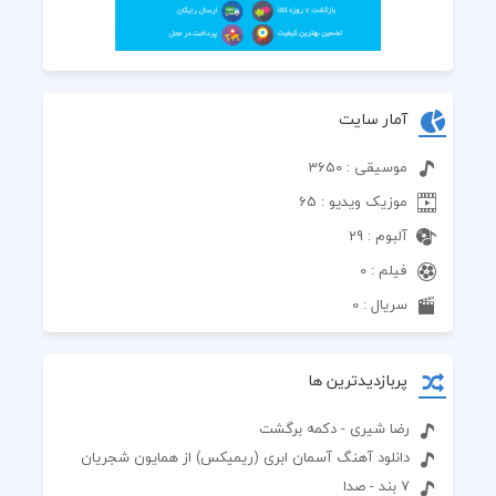
آمار سایت
موسیقی : 3650
موزیک ویدیو : 65
آلبوم : 29
فیلم : 0
سریال : 0
پربازدیدترین ها
رضا شیری - دکمه برگشت
دانلود آهنگ آسمان ابری (ریمیکس) از همایون شجریان
7 بند - صدا