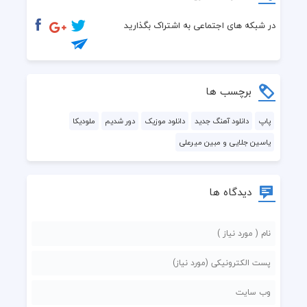
 جدیدا به پرو پام عجیب پیچیدن
در شبکه های اجتماعی به اشتراک بگذارید
 ولی من دلم گیره پیش تو
 تو مقصری ک دیگ تمیز نی ریَم
برچسب ها
 این شبا فقط حالمو خوب میکنه صدات
پاپ
دانلود آهنگ جدید
دانلود موزیک
دور شدیم
ملودیکا
یاسین جلایی و مبین میرعلی
 میشه ی بار دیگ کنی نگام آبیه
 مث آسمون رنگ چشات
دیدگاه ها
 الان به جات نمیاد کسی دیگ توی قلبم
 پنیک میاد سراغ من هرشب
 مرور خاطرات مساوی سر درد
 ما دورشدیم از هم به اجبار