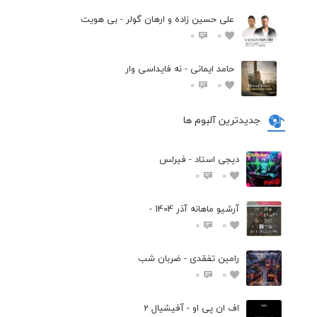
علی حسین زاده و ارهان گولر - بی هویت
0
0
حامد ایمانی - نه فایداسی وار
0
0
جدیدترین آلبوم ها
دیجی استاد - فیرلس
0
0
آرشیو ماهانه آذر 1404 -
0
0
رامین تفقدی - ضربان شب
0
0
اف ان پی او - آفیشیال 2