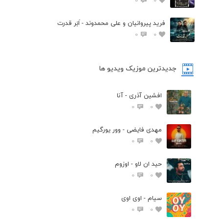
فرید پیروانیان و علی محمدوند - اَبَر قدرت
0
0
جدیدترین موزیک ویدیو ها
افشین آذری - آنا
0
0
مهدی فایضی - وور یورگیم
0
0
حید ان لاو - اوزوم
0
0
سیام - اوی اوی
0
0