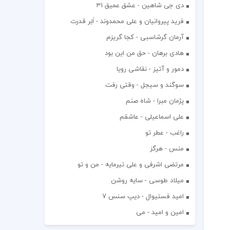
دی جی شاهین - عشق عمیق 31
فرید پیروانیان و علی محمدوند - اَبَر قدرت
آرمان گرشاسبی - کجا گریزم
هادی برهان - حق من این بود
دمور و آتیز - نقاشی رویا
سوگند و سیجل - وقتی رفت
پژمان مبرا - شاه صنم
علی اسماعیلی - عاشقم
راغب - عطر تو
منس - هرگز
مرتضی اشرفی و علی تیرمایه - من و تو
میلاد طوسی - سایه روشن
اميد فستيوال - ديپ سنس ۷
امین و امید - می