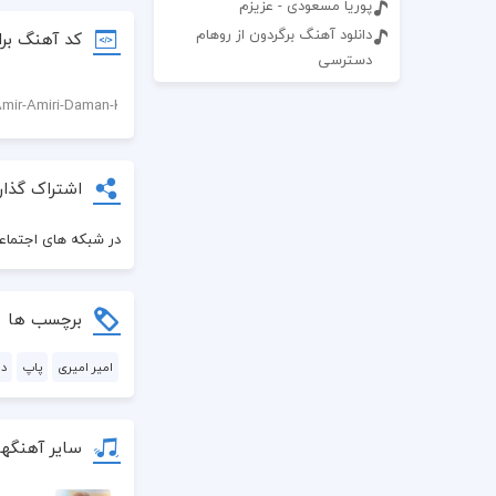
پوریا مسعودی - عزیزم
دانلود آهنگ برگردون از روهام
کد آهنگ برا
دسترسی
اشتراک گذار
در شبکه های اجتماعی
برچسب ها
امیر امیری
پاپ
دا
سایر آهنگها