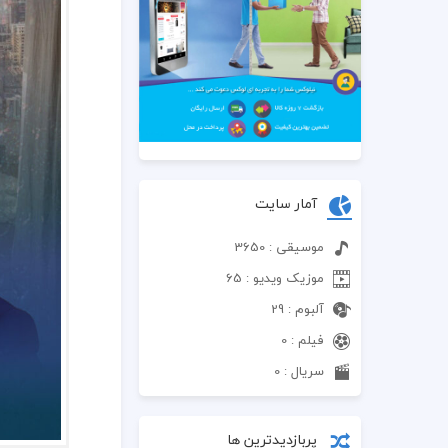
آمار سایت
موسیقی : 3650
موزیک ویدیو : 65
آلبوم : 29
فیلم : 0
سریال : 0
پربازدیدترین ها