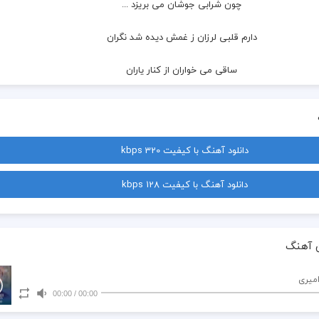
  چون شرابی جوشان می بریزد ...
  دارم قلبی لرزان ز غمش دیده شد نگران
  ساقی می خواران از کنار یاران
  مست و گیسو افشان میگریزد
  دارم چشمی گریان به رهش
دانلود آهنگ با کیفیت 320 kbps
  روز و شب بشمارم تا بیاید
دانلود آهنگ با کیفیت 128 kbps
  دارم چشمی گریان به رهش
  روز و شب بشمارم تا بیاید
 آهنگ
  آزرده دل از جفای یاری بی وفا دلداری
امیری
00:00
/
00:00
  ماه افسون کاری شب نخفتم