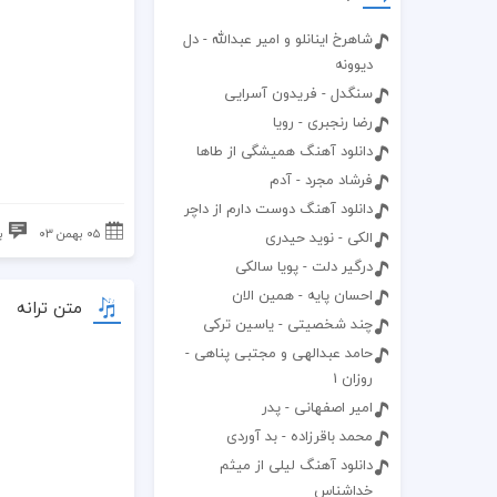
شاهرخ اینانلو و امیر عبدالله - دل
دیوونه
سنگدل - فریدون آسرایی
رضا رنجبری - رویا
دانلود آهنگ همیشگی از طاها
فرشاد مجرد - آدم
دانلود آهنگ دوست دارم از داچر
۰۵ بهمن ۰۳
ب
الکی - نوید حیدری
درگیر دلت - پویا سالکی
احسان پایه - همین الان
متن ترانه
چند شخصیتی - یاسین ترکی
حامد عبدالهی و مجتبی پناهی -
روزان 1
امیر اصفهانی - پدر
محمد باقرزاده - بد آوردی
دانلود آهنگ لیلی از میثم
خداشناس