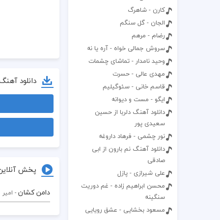
کارن - شاهرگ
الجان - گل سنگم
رضام - مرهم
سروش جمالی خواه - آره یا نه
وحید نامدار - تماشای چشمات
مهدی عالی - حسرت
دانلود آهنگ
قاسم خانی - سئوگیلیم
ایگو - مست و دیوانه
دانلود آهنگ دلربا از حسین
سعیدی پور
نور چشمی - فرهاد داروغه
دانلود آهنگ نم بارون از ابی
صادقی
پخش آنلاین
علی شیرازی - پازل
محسن ابراهیم زاده - غم دوریت
دامن کشان
- امیر 
سنگینه
مسعود بخشایی - عشق رویایی