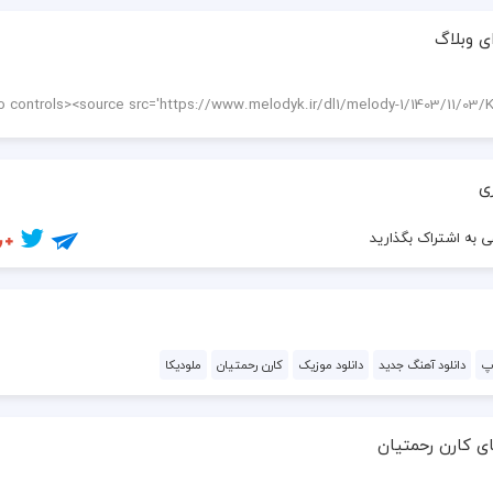
  دارم هوای تورو یه نفری تا ابد
ی وبلاگ
  کنار توام میکشم دور همه خط
  بیا به خودم بگو حرف هاتو فقط
ی
 به اشتراک بگذارید
پ
دانلود آهنگ جدید
دانلود موزیک
کارن رحمتیان
ملودیکا
ی کارن رحمتیان