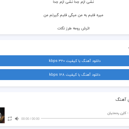
  نشی ازم جدا نشی ازم جدا
  میره قلبم به من میگی قلبم گیرتم من
  اثرش رومه طرز نگات
  چی داری تو خندت چه قشنگن
  حالتش توی حرف زدنات
دانلود آهنگ با کیفیت 320 kbps
  دیدی شدی سهمم نمیفهمم
دانلود آهنگ با کیفیت 128 kbps
  چرا پیش منی تنگ میشه دلم برات
  با اون چشات میکنی تو حواسم پرت
 آهنگ
  عوض میکنی حالمو با یه حرف
- کارن رحمتیان
00:00
/
00:00
  ببین عشقتو با قلبم کارشو کرد