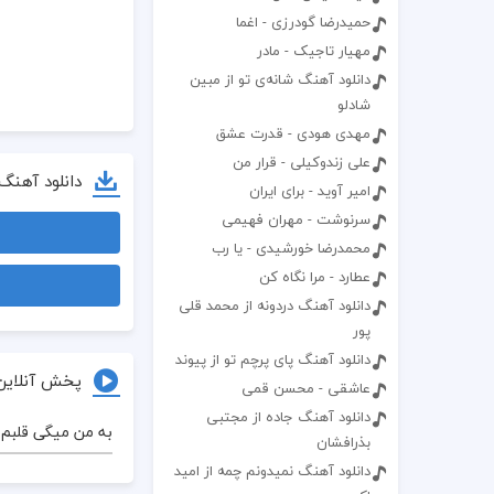
حمیدرضا گودرزی - اغما
مهیار تاجیک - مادر
دانلود آهنگ شانه‌ی تو از مبین
شادلو
مهدی هودی - قدرت عشق
علی زندوکیلی - قرار من
دانلود آهنگ
امیر آوید - برای ایران
سرنوشت - مهران فهیمی
محمدرضا خورشیدی - یا رب
عطارد - مرا نگاه کن
دانلود آهنگ دردونه از محمد قلی
پور
دانلود آهنگ پای پرچم تو از پیوند
پخش آنلاین
عاشقی - محسن قمی
دانلود آهنگ جاده از مجتبی
به من میگی قلبم
بذرافشان
دانلود آهنگ نمیدونم چمه از امید