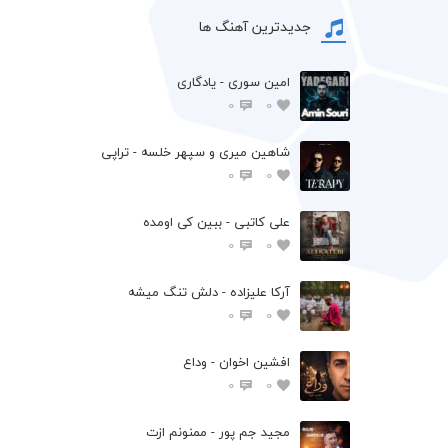
جدیدترین آهنگ ها
امین سوری - یادگاری
0
0
شاهین میری و سپهر خلسه - تراپی
0
0
علی کاتبی - ببین کی اومده
0
0
آرکا علیزاده - دلش تنگ میشه
0
0
افشين اخوان - وداع
0
0
مجید جم پور - ممنونم ازت