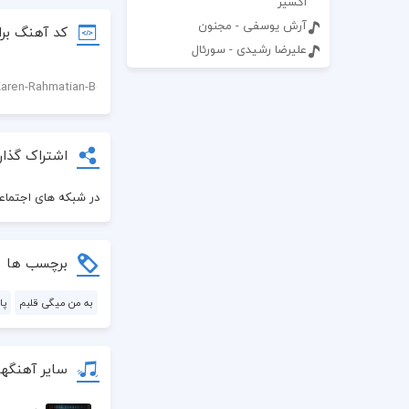
اکسیر
آرش یوسفی - مجنون
کد آهنگ برا
علیرضا رشیدی - سورئال
اشتراک گذار
در شبکه های اجتماعی
برچسب ها
به من میگی قلبم
پا
سایر آهنگها