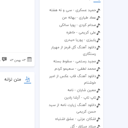
حمید عسکری - سی و نه هفته
عماد طیاری - بهانه من
صدام کردی - پویا سالکی
علی کریمی - خاطره
پاییزی - پوریا حیدری
دانلود آهنگ گل قرمز از مهیار
رستگاری
۰۳ بهمن ۰۳
ب
مجید رستمی - سقوط بسته
محمد لطفی - سعیمو کردم
دانلود آهنگ قاب عکس از امیر
متن ترانه
خوشنام
معین شایان - نامه
تاپ تاپ - آرشا رادین
دانلود آهنگ زیارت نامه از سید
حسن کریمی
اشکان عزتی - عشق اشتباه
میلاد میثاق - گل