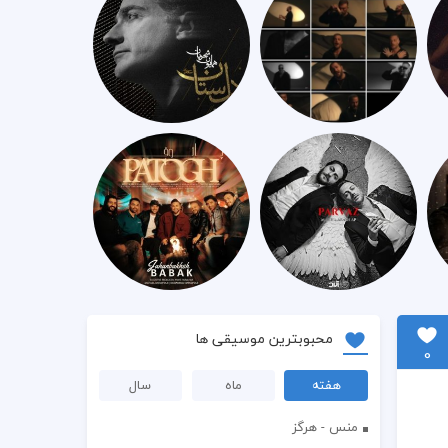
محبوبترین موسیقی ها
0
هفته
ماه
سال
منس - هرگز