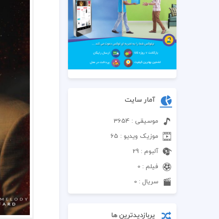
آمار سایت
موسیقی : 3654
موزیک ویدیو : 65
آلبوم : 29
فیلم : 0
سریال : 0
پربازدیدترین ها