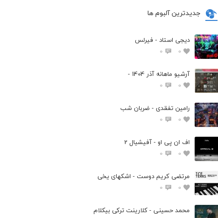
جدیدترین آلبوم ها
دیجی استاد - فیرلس
0
0
آرشیو ماهانه آذر 1404 -
0
0
رامین تفقدی - ضربان شب
0
0
اف ان پی او - آفیشیال 2
0
0
مرتضی کریم دوست - اشکهای یخی
0
0
محمد حسینی - کلارینت ترکی بیکلام