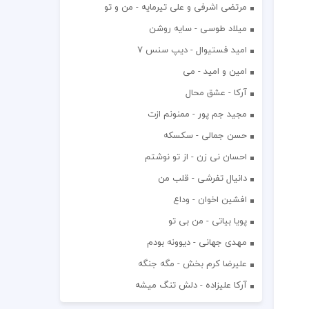
مرتضی اشرفی و علی تیرمایه - من و تو
میلاد طوسی - سایه روشن
اميد فستيوال - ديپ سنس ۷
امین و امید - می
آرکا - عشق محال
مجید جم پور - ممنونم ازت
حسن جمالی - سکسکه
احسان نی زن - از تو نوشتم
دانیال تفرشی - قلب من
افشين اخوان - وداع
پویا بیاتی - من بی تو
مهدی جهانی - دیوونه بودم
علیرضا کرم بخش - مگه جنگه
آرکا علیزاده - دلش تنگ میشه