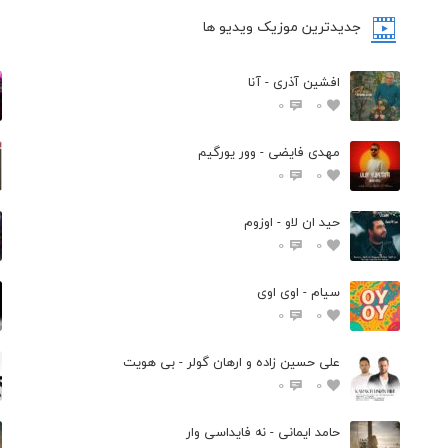
جدیدترین موزیک ویدیو ها
افشین آذری - آنا
0
0
مهدی فایضی - وور یورگیم
0
0
حید ان لاو - اوزوم
0
0
سیام - اوی اوی
0
0
علی حسین زاده و ارهان گولر - بی هویت
0
0
حامد ایمانی - نه فایداسی وار