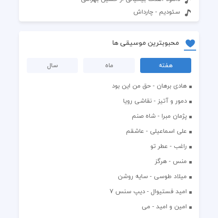
سئودیم - چارداش
محبوبترین موسیقی ها
هفته
ماه
سال
هادی برهان - حق من این بود
دمور و آتیز - نقاشی رویا
پژمان مبرا - شاه صنم
علی اسماعیلی - عاشقم
راغب - عطر تو
منس - هرگز
میلاد طوسی - سایه روشن
اميد فستيوال - ديپ سنس ۷
امین و امید - می