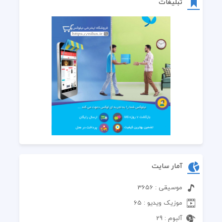
تبلیغات
آمار سایت
موسیقی : 3656
موزیک ویدیو : 65
آلبوم : 29