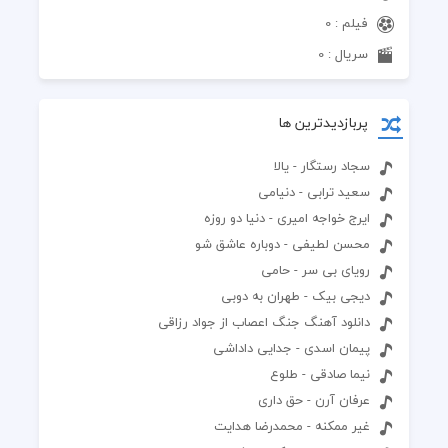
فیلم : 0
سریال : 0
پربازدیدترین ها
سجاد رستگار - یالا
سعید ترابی - دنیامی
ایرج خواجه امیری - دنیا دو روزه
محسن لطیفی - دوباره عاشق شو
رویای بی سر - حامی
دیجی بیک - طهران به دوبی
دانلود آهنگ جنگ اعصاب از جواد رزاقی
پیمان اسدی - جدایی داداشی
نیما صادقی - طلوع
عرفان آرن - حق داری
غیر ممکنه - محمدرضا هدایت