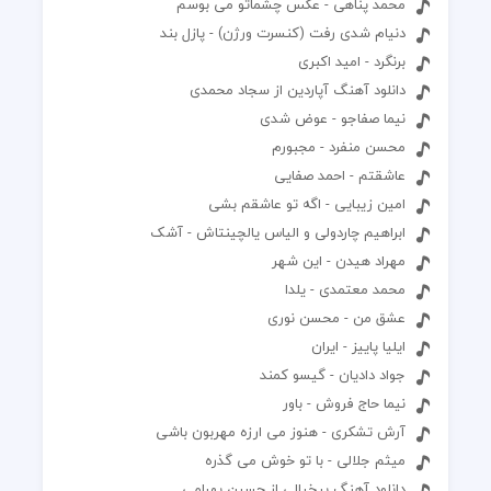
محمد پناهی - عکس چشماتو می بوسم
دنیام شدی رفت (کنسرت ورژن) - پازل بند
برنگرد - امید اکبری
دانلود آهنگ آپاردین از سجاد محمدی
نیما صفاجو - عوض شدی
محسن منفرد - مجبورم
عاشقتم - احمد صفایی
امین زیبایی - اگه تو عاشقم بشی
ابراهیم چاردولی و الیاس یالچینتاش - آشک
مهراد هیدن - این شهر
محمد معتمدی - یلدا
عشق من - محسن نوری
ایلیا پاییز - ایران
جواد دادیان - گیسو کمند
نیما حاج فروش - باور
آرش تشکری - هنوز می ارزه مهربون باشی
میثم جلالی - با تو خوش می گذره
دانلود آهنگ بیخیالی از حسین بهرامی