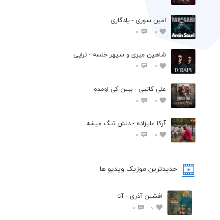
امین سوری - یادگاری
0
0
شاهین میری و سپهر خلسه - تراپی
0
0
علی کاتبی - ببین کی اومده
0
0
آرکا علیزاده - دلش تنگ میشه
0
0
جدیدترین موزیک ویدیو ها
افشین آذری - آنا
0
0