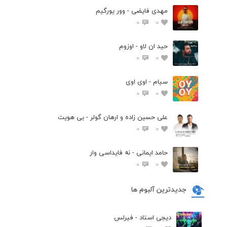
مهدی فایضی - وور یورگیم
0
0
حید ان لاو - اوزوم
0
0
سیام - اوی اوی
0
0
علی حسین زاده و ارهان گولر - بی هویت
0
0
حامد ایمانی - نه فایداسی وار
0
0
جدیدترین آلبوم ها
دیجی استاد - فیرلس