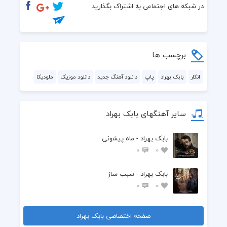
  دلت در چنگ اهریمن
در شبکه های اجتماعی به اشتراک بگذارید
  بمان در اوج این دره
  در این معبد بمان بی من
برچسب ها
  تو را هرگز کسی جز من
انکار
بابک بهراد
پاپ
دانلود آهنگ جدید
دانلود موزیک
ملودیکا
  دخیلی بر نمی بندد
سایر آهنگهای بابک بهراد
  به این عاشق ترین عاشق
بابک بهراد - ماه پیشونی
  کسی جز تو نمی خندد
0
0
  و تندیس تو ویران شد
بابک بهراد - سبب ساز
0
0
  به دست عاشقی بت ساز
  چه ساده باورت کردم
صفحه اختصاصی بابک بهراد