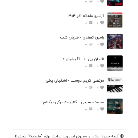
0
0
آرشیو ماهانه آذر 1404 -
0
0
رامین تفقدی - ضربان شب
0
0
اف ان پی او - آفیشیال 2
0
0
مرتضی کریم دوست - اشکهای یخی
0
0
محمد حسینی - کلارینت ترکی بیکلام
0
0
کلیه حقوق مادی و معنوی این وب سایت برای "ملودیکا" محفوظ