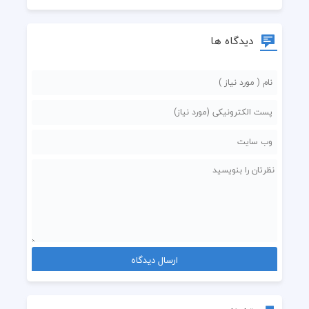
  دروغین بودی از آغاز
دیدگاه ها
  من از آینه ترسیدم
  که در آینه دیوی بود
  سکوت من در انکار
  تماشایم غریوی بود