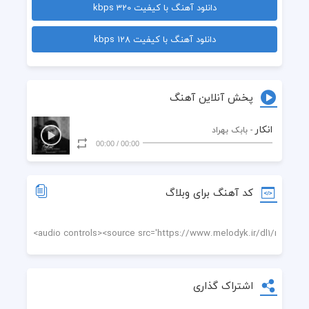
دانلود آهنگ با کیفیت 320 kbps
  مرا اینگونه در برزخ
دانلود آهنگ با کیفیت 128 kbps
  رها کردی به آسانی
  نه هم‌دستی نه هم پایی
پخش آنلاین آهنگ
  منو این بغض پنهانی
انکار
- بابک بهراد
00:00
/
00:00
  فقط از عشق بود از عشق
  اگر زانو زدم بر خاک
کد آهنگ برای وبلاگ
  مرا در سایه ها بردی
  تو ای خورشیدک نا پاک
  سر ت در حلقه ای از نور
اشتراک گذاری