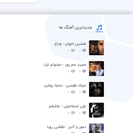
جدیدترین آهنگ ها
افشين اخوان - وداع
0
0
مجید جم پور - ممنونم ازت
0
0
میلاد طوسی - سایه روشن
0
0
علی اسماعیلی - عاشقم
0
0
دمور و آتیز - نقاشی رویا