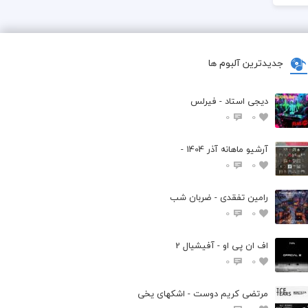
جدیدترین آلبوم ها
دیجی استاد - فیرلس
0
0
آرشیو ماهانه آذر 1404 -
0
0
رامین تفقدی - ضربان شب
0
0
اف ان پی او - آفیشیال 2
0
0
مرتضی کریم دوست - اشکهای یخی