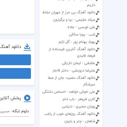
داریم
دانلود آهنگ بی مرز از مهران نشاط
میلاد مقیمی - بیا و برگردون
علی اویسی - جاده
شب - پویا سالکی
بهراد بهنام پور - گل نازم
دانلود آهنگ
دانلود آهنگ آخرین فرستاده از
فرهاد قایدی
عاشقی - ایمان تازیکی
علیرضا درویشی - دختر قاجار
دانلود آهنگ حضرت جان از صفا
میرشکار
علی خوش خواهد - احساس دلتنگى
پخش آنلاین
کارن فروهر - باب دلم
پویان مخبری - دنیامی
دلوم تنگه
- حسین 
دانلود آهنگ روزهای خوب از راغب
شاهان - چتر و بارون