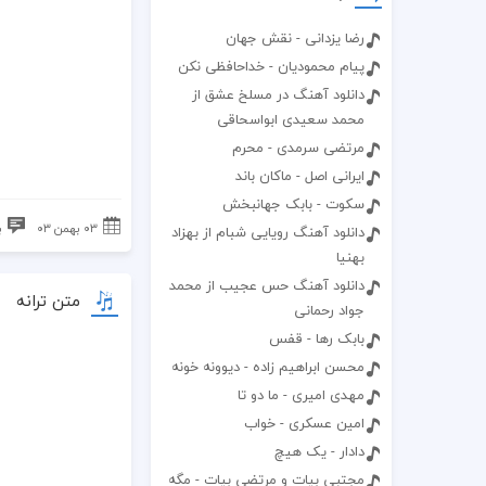
رضا یزدانی - نقش جهان
پیام محمودیان - خداحافظی نکن
دانلود آهنگ در مسلخ عشق از
محمد سعیدی ابواسحاقی
مرتضی سرمدی - محرم
ایرانی اصل - ماکان باند
سکوت - بابک جهانبخش
۰۳ بهمن ۰۳
ب
دانلود آهنگ رویایی شبام از بهزاد
بهنیا
دانلود آهنگ حس عجیب از محمد
متن ترانه
جواد رحمانی
بابک رها - قفس
محسن ابراهیم زاده - دیوونه خونه
مهدی امیری - ما دو تا
امین عسکری - خواب
دادار - یک هیچ
مجتبی بیات و مرتضی بیات - مگه