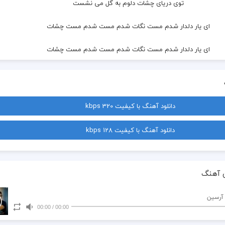
  توی دریای چشات دلوم به گل می نشست
  ای یار دلدار شدم مست نگات شدم مست شدم مست چشات
  ای یار دلدار شدم مست نگات شدم مست شدم مست چشات
  آخ دلوم‌ تنگه برات تا کی بشینم مو به پات
  نگیره دلت یه وقت بیا جونم فدات
دانلود آهنگ با کیفیت 320 kbps
  تو با چشمون سیات خواب میاری تو شبام
دانلود آهنگ با کیفیت 128 kbps
  تو فقط اراده کن تا نوک‌ قاف میرم برات
  ای یار دلدار شدم مست نگات شدم مست شدم چشات
 آهنگ
  ای یار دلدار شدم مست نگات شدم مست
آرسین
00:00
/
00:00
  شدم مست چشات