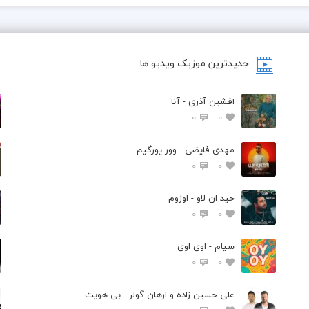
جدیدترین موزیک ویدیو ها
افشین آذری - آنا
0
0
مهدی فایضی - وور یورگیم
0
0
حید ان لاو - اوزوم
0
0
سیام - اوی اوی
0
0
علی حسین زاده و ارهان گولر - بی هویت