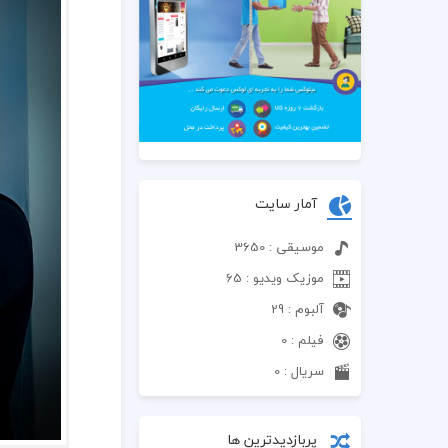
آمار سایت
موسیقی : 3650
موزیک ویدیو : 65
آلبوم : 29
فیلم : 0
سریال : 0
پربازدیدترین ها