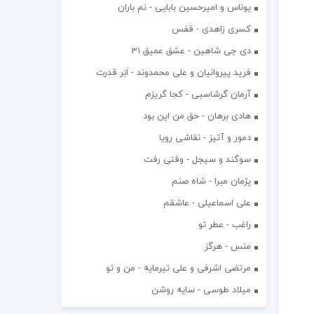
یوناس و امیرحسین بابایی - نم باران
کسری زاهدی - قفس
دی جی شاهین - عشق عمیق 31
فرید پیروانیان و علی محمدوند - اَبَر قدرت
آرمان گرشاسبی - کجا گریزم
هادی برهان - حق من این بود
دمور و آتیز - نقاشی رویا
سوگند و سیجل - وقتی رفت
پژمان مبرا - شاه صنم
علی اسماعیلی - عاشقم
راغب - عطر تو
منس - هرگز
مرتضی اشرفی و علی تیرمایه - من و تو
میلاد طوسی - سایه روشن