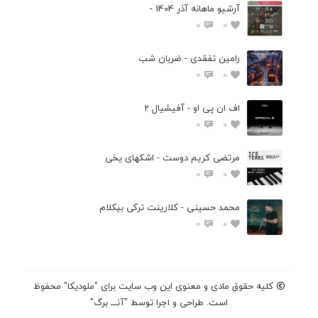
آرشیو ماهانه آذر 1404 -
0
0
رامین تفقدی - ضربان شب
0
0
اف ان پی او - آفیشیال 2
0
0
مرتضی کریم دوست - اشکهای یخی
0
0
محمد حسینی - کلارینت ترکی بیکلام
0
0
کلیه حقوق مادی و معنوی این وب سایت برای "ملودیکا" محفوظ
است. طراحی و اجرا توسط "آنـــ برگ"