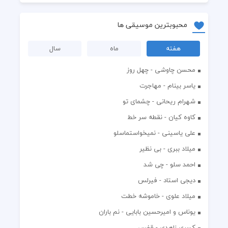
محبوبترین موسیقی ها
هفته
ماه
سال
محسن چاوشی - چهل روز
یاسر بینام - مهاجرت
شهرام ریحانی - چشمای تو
کاوه کیان - نقطه سر خط
علی یاسینی - نمیخواستماسلو
میلاد ببری - بی نظیر
احمد سلو - چی شد
دیجی استاد - فیرلس
میلاد علوی - خاموشه خطت
یوناس و امیرحسین بابایی - نم باران
کسری زاهدی - قفس