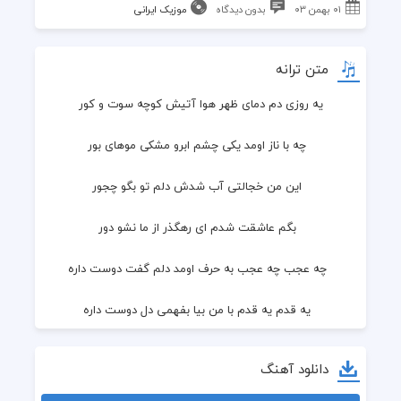
۰۱ بهمن ۰۳
بدون دیدگاه
موزیک ایرانی
متن ترانه
یه روزی دم دمای ظهر هوا آتیش کوچه سوت و کور
  چه با ناز اومد یکی چشم ابرو مشکی موهای بور
  این من خجالتی آب شدش دلم تو بگو چجور
  بگم عاشقت شدم ای رهگذر از ما نشو دور
  چه عجب چه عجب به حرف اومد دلم گفت دوست داره
  یه قدم یه قدم با من بیا بفهمی دل دوست داره
  عاشقی با من
دانلود آهنگ
  تو دادی یادم