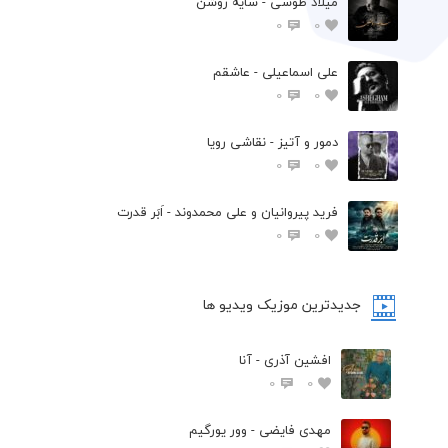
میلاد طوسی - سایه روشن
0
0
علی اسماعیلی - عاشقم
0
0
دمور و آتیز - نقاشی رویا
0
0
فرید پیروانیان و علی محمدوند - اَبَر قدرت
0
0
جدیدترین موزیک ویدیو ها
افشین آذری - آنا
0
0
مهدی فایضی - وور یورگیم