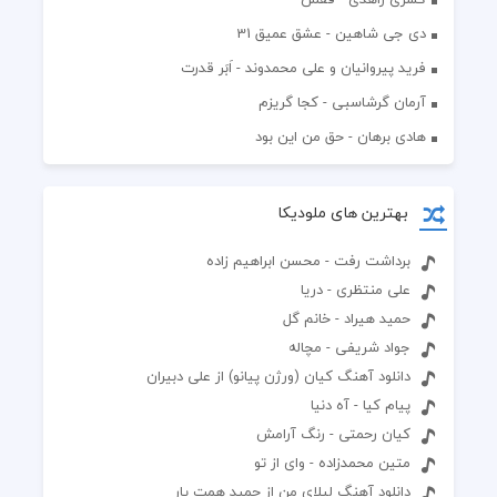
دی جی شاهین - عشق عمیق 31
فرید پیروانیان و علی محمدوند - اَبَر قدرت
آرمان گرشاسبی - کجا گریزم
هادی برهان - حق من این بود
بهترین های ملودیکا
برداشت رفت - محسن ابراهیم زاده
علی منتظری - دریا
حمید هیراد - خانم گل
جواد شریفی - مچاله
دانلود آهنگ کیان (ورژن پیانو) از علی دبیران
پیام کیا - آه دنیا
کیان رحمتی - رنگ آرامش
متین محمدزاده - وای از تو
دانلود آهنگ لیلای من از حمید همت یار