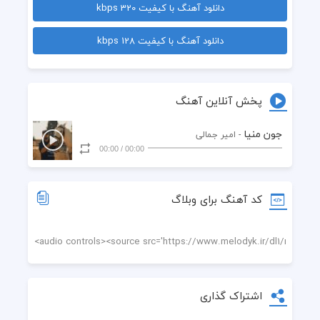
دانلود آهنگ با کیفیت 320 kbps
  راز عشق و قصه های عاشقی یارم
دانلود آهنگ با کیفیت 128 kbps
  جون منیا
  خدا تورو واسه من نگه داره
پخش آنلاین آهنگ
  تاج سریا دل بی ریا بی تو یه چی کم داره
جون منیا
- امیر جمالی
00:00
/
00:00
کد آهنگ برای وبلاگ
اشتراک گذاری