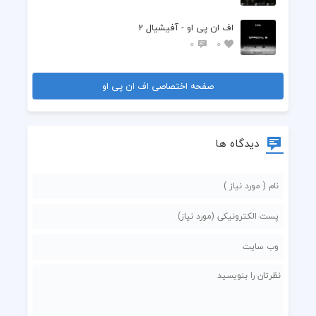
اف ان پی او - آفیشیال 2
0
0
صفحه اختصاصی اف ان پی او
دیدگاه ها