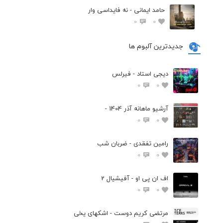
حامد ایمانی - نه فایداسی وار
0
0
جدیدترین آلبوم ها
دیجی استاد - فیرلس
0
0
آرشیو ماهانه آذر 1404 -
0
0
رامین تفقدی - ضربان شب
0
0
اف ان پی او - آفیشیال 2
0
0
مرتضی کریم دوست - اشکهای یخی