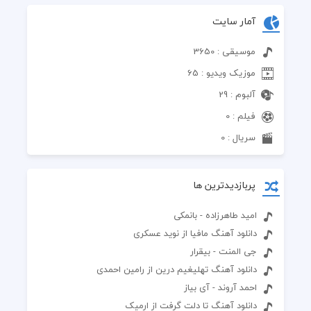
آمار سایت
موسیقی : 3650
موزیک ویدیو : 65
آلبوم : 29
فیلم : 0
سریال : 0
پربازدیدترین ها
امید طاهرزاده - بانمکی
دانلود آهنگ مافیا از نوید عسکری
جی المنت - بیقرار
دانلود آهنگ تهليغيم درين از رامین احمدی
احمد آروند - آی بیاز
دانلود آهنگ تا دلت گرفت از ارمیک