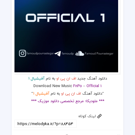
دانلود آهنگ جدید
اف ان پی او
به نام
آفیشیال 1
Download New Music
FnPo
–
Official 1
“دانلود آهنگ
اف ان پی او
به نام
آفیشیال 1
“
*** ملودیکا؛ مرجع تخصصی دانلود موزیک ***
لینک کوتاه