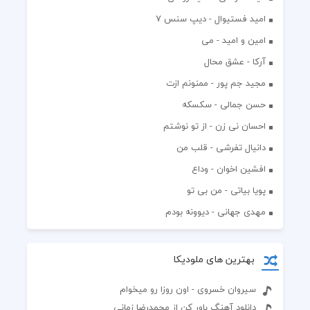
اميد فستيوال - ديپ سنس ۷
امین و امید - می
آرکا - عشق محال
مجید جم پور - ممنونم ازت
حسن جمالی - سکسکه
احسان نی زن - از تو نوشتم
دانیال تفرشی - قلب من
افشين اخوان - وداع
پویا بیاتی - من بی تو
مهدی جهانی - دیوونه بودم
بهترین های ملودیکا
سیروان خسروی - اون روزا رو میخوام
دانلود آهنگ باور کن از محمدرضا زمانی