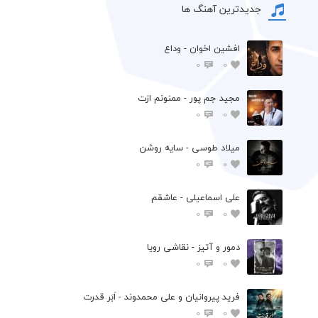
جدیدترین آهنگ ها
افشين اخوان - وداع
0
0
مجید جم پور - ممنونم ازت
0
0
میلاد طوسی - سایه روشن
0
0
علی اسماعیلی - عاشقم
0
0
دمور و آتیز - نقاشی رویا
0
0
فرید پیروانیان و علی محمدوند - اَبَر قدرت
0
0