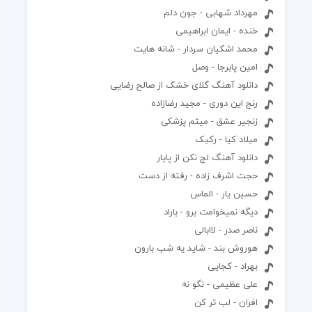
مهرداد شهابی - جون دلم
خنده - ایمان ابراهیمی
محمد اشکیان سردار - شانه هایت
امین پابرجا - وصل
دانلود آهنگ گلای خشک از صالح رضایی
رنج این دوری - مجید رضازاده
زنجیر عشق - میثم پزشکی
میلاد کیا - رکیک
دانلود آهنگ لج نکن از پایار
حجت اشرف زاده - رفته از دست
حسین یار - الماس
دیگه نمیخوامت برو - باراد
ناصر صدر - لاابالی
هوروش بند - شاید یه شب بارون
بهراد - کجایی
علی عظیمی - نگو نه
افران - لب تر کن