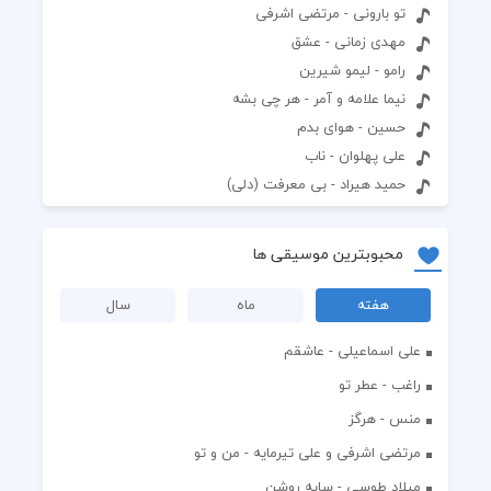
تو بارونی - مرتضی اشرفی
مهدی زمانی - عشق
رامو - لیمو شیرین
نیما علامه و آمر - هر چی بشه
حسین - هوای بدم
علی پهلوان - ناب
حمید هیراد - بی معرفت (دلی)
محبوبترین موسیقی ها
هفته
ماه
سال
علی اسماعیلی - عاشقم
راغب - عطر تو
منس - هرگز
مرتضی اشرفی و علی تیرمایه - من و تو
میلاد طوسی - سایه روشن