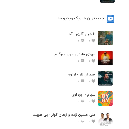
جدیدترین موزیک ویدیو ها
افشین آذری - آنا
0
0
مهدی فایضی - وور یورگیم
0
0
حید ان لاو - اوزوم
0
0
سیام - اوی اوی
0
0
علی حسین زاده و ارهان گولر - بی هویت
0
0