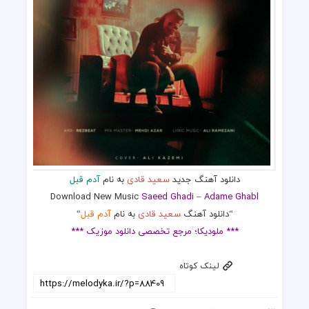
دانلود آهنگ جدید
سعید قادی
به نام
آدم قبل
Download New Music
Saeed Ghadi
–
Adame Ghabl
“دانلود آهنگ
سعید قادی
به نام
آدم قبل
“
*** ملودیکا؛ مرجع تخصصی دانلود موزیک ***
لینک کوتاه