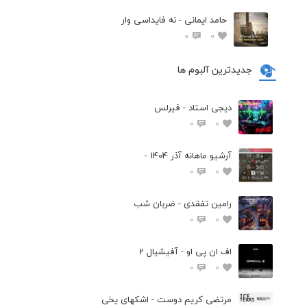
حامد ایمانی - نه فایداسی وار
0
0
جدیدترین آلبوم ها
دیجی استاد - فیرلس
0
0
آرشیو ماهانه آذر 1404 -
0
0
رامین تفقدی - ضربان شب
0
0
اف ان پی او - آفیشیال 2
0
0
مرتضی کریم دوست - اشکهای یخی