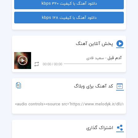
دانلود آهنگ با کیفیت 320 kbps
  من همون آدم قبلم
دانلود آهنگ با کیفیت 128 kbps
  واسه تو هی میزنه قلبم
  کم نشد فکر تو اصلا
پخش آنلاین آهنگ
  نمیپره عشق تو از سر
آدم قبل
- سعید قادی
00:00
/
00:00
  بذار بشکنه غرورم الان
  بدون تنگ شده دل من برات
کد آهنگ برای وبلاگ
  مگه نگفتی مال منی
  رفتی موندم تو حال بدی
  قول دادی بی من جایی نری
اشتراک گذاری