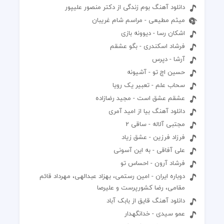
دانلود آهنگ بوم زندگی از دکتر منصور علیپور
میثم مطیعی - مراسم شام غریبان
اشکان رسا - دیوونه بازی
فرشاد اسکندری - بگو عشقم
آرشا - د‌پرس
حسین اچ تو - آشیونه
سحاب علم - تعبیر یک رویا
عشقم عشق است - مجید رضازاده
دانلود آهنگ بیا از امید آمری
مجتبی آلاله - ساقی 2
فرزاد فرزین - عشق زیاد
علی آفاقی - به این آسونی
فرشاد آرون - احساس تو
دوباره ایران - امین رستمی، بهزاد عبدالهی، مهرداد قائم
مقامی، رضا کشورپرست و علیرصا
دانلود آهنگ قایق از بابک آباد
عمو سیدی - خدانگهدار