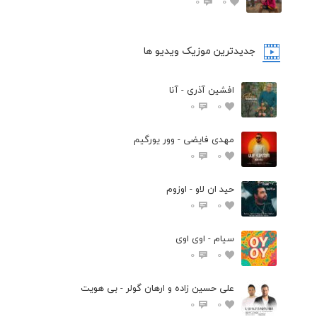
0
0
جدیدترین موزیک ویدیو ها
افشین آذری - آنا
0
0
مهدی فایضی - وور یورگیم
0
0
حید ان لاو - اوزوم
0
0
سیام - اوی اوی
0
0
علی حسین زاده و ارهان گولر - بی هویت
0
0