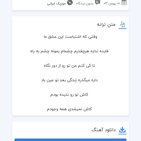
۰۱ بهمن ۰۳
بدون دیدگاه
موزیک ایرانی
متن ترانه
وقتی که اشتباست این عشق ما
  فایده نداره هرچقدرم چشمام بمونه چشم به راه
  تا کی کنم من تو رو از دور نگاه
  داره میگذره زندگی بعد تو عین باد
  کاش تو رو ندیده بودم
  کاش نمیشدی همه وجودم
  مگه من اونی که میخواستی نبودم
دانلود آهنگ
  که در میای الان تو رو من