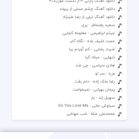
دانلود آهنگ پارتی 3 از نکست موزیک3
دانلود آهنگ چشم عسلی از پیوند
دانلود آهنگ لیلی از رضا علینژاد
سعید رهنمافر - پری
میثم ابراهیمی - معلومه کجایی
حجت اشرف زاده - نگاه آخر
شیث رضایی - کم آوردم بیا
تنهایی - میلاد کیا
هادی سپاسی - چی شد
وریا - سر تو
رضا ملک زاده - دلم رفت
پیمان بهرانی - نمیخوامت
سهیل زند - یار
سیاوش جانی - Do You Love Me
محمدعلی عنقا - شب مهتابی