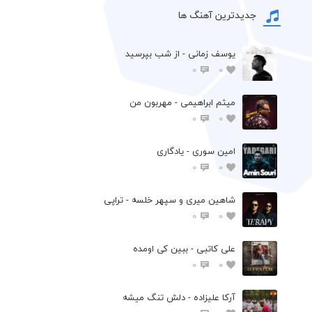
جدیدترین آهنگ ها
یوسف زمانی - از شب بپرسید
0
0
میثم ابراهیمی - مهربون من
0
0
امین سوری - یادگاری
0
0
شاهین میری و سپهر خلسه - تراپی
0
0
علی کاتبی - ببین کی اومده
0
0
آرکا علیزاده - دلش تنگ میشه