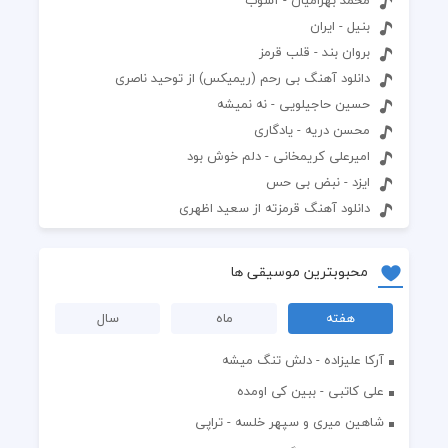
بنیل - ایران
بروان بند - قلب قرمز
دانلود آهنگ بی رحم (ریمیکس) از توحید ناصری
حسین حاجیلویی - نه نمیشه
محسن دریه - یادگاری
امیرعلی کریمخانی - دلم خوش بود
ایزد - نبض بی حس
دانلود آهنگ قرمزته از سعید اظهری
محبوبترین موسیقی ها
هفته
ماه
سال
آرکا علیزاده - دلش تنگ میشه
علی کاتبی - ببین کی اومده
شاهین میری و سپهر خلسه - تراپی