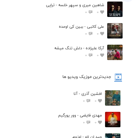
شاهین میری و سپهر خلسه - تراپی
0
0
علی کاتبی - ببین کی اومده
0
0
آرکا علیزاده - دلش تنگ میشه
0
0
جدیدترین موزیک ویدیو ها
افشین آذری - آنا
0
0
مهدی فایضی - وور یورگیم
0
0
حید ان لاو - اوزوم