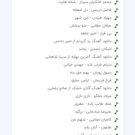
محمد اشکیان سردار - شانه هایت
فاضل دریس - دل ضعفه
مهراد هیدن - این شهر
عرفان عطایی - منو ببخش
بی قرار - امیر جاهد
دانلود آهنگ بد گیرتم از امیر داحس
اشکان تصدی - بخند
دانلود آهنگ آخرین بهانه از سینا شاهانی
دنیام خراب شد - مهدی خزائی
رسول پویان - بهم حق بده
فرخ فریمان - لباس عشق
دانلود آهنگ گلای خشک از صالح رضایی
میلاد حقگو - نازی نازی
عماد طالب زاده - مغرور
علیرضا شادمانی - برگرد
کامران مولایی - سهم من
طاعون - آبان باند
محمد بهرامیان - آشوب