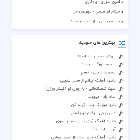
امین سوری - یادگاری
میثم ابراهیمی - مهربون من
یوسف زمانی - از شب بپرسید
بهترین های ملودیکا
مهدی حقانی - هله یالا
علیرضا روزگار - جدیدأ
مسعود دلیلی - قسم
دانلود آهنگ ایرانم از سالار عقیلی
سینا شعبانخانی - به جون تو (گیتار ورژن)
سام راد - مبهوت
داریا موزیک بند - گریه کن
علی روحی - رفتم تو بغلش
دانلود آهنگ آوای تو از حسام رضوی
آریا وطن - تاک
دانلود آهنگ فوق العاده از احمد صفایی