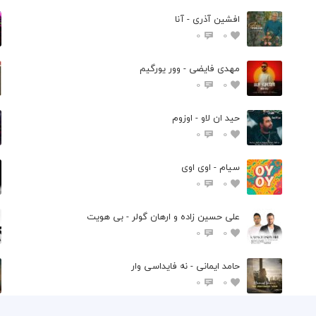
افشین آذری - آنا
0
0
مهدی فایضی - وور یورگیم
0
0
حید ان لاو - اوزوم
0
0
سیام - اوی اوی
0
0
علی حسین زاده و ارهان گولر - بی هویت
0
0
حامد ایمانی - نه فایداسی وار
0
0