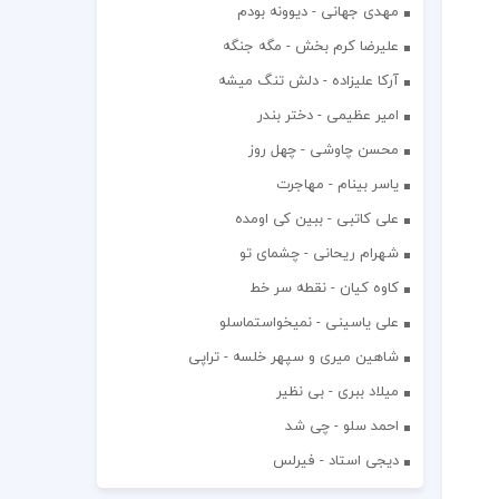
مهدی جهانی - دیوونه بودم
علیرضا کرم بخش - مگه جنگه
آرکا علیزاده - دلش تنگ میشه
امیر عظیمی - دختر بندر
محسن چاوشی - چهل روز
یاسر بینام - مهاجرت
علی کاتبی - ببین کی اومده
شهرام ریحانی - چشمای تو
کاوه کیان - نقطه سر خط
علی یاسینی - نمیخواستماسلو
شاهین میری و سپهر خلسه - تراپی
میلاد ببری - بی نظیر
احمد سلو - چی شد
دیجی استاد - فیرلس