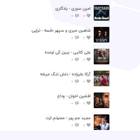
امین سوری - یادگاری
0
0
شاهین میری و سپهر خلسه - تراپی
0
0
علی کاتبی - ببین کی اومده
0
0
آرکا علیزاده - دلش تنگ میشه
0
0
افشين اخوان - وداع
0
0
مجید جم پور - ممنونم ازت
0
0