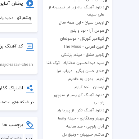
پخش آنلاین
دانلود آهنگ ماه زیر ابر نمیمونه از
علی سیف
چشم تو
- مجید ر
اویس سیاح - این همه سال
هومن آرا - نود و پنج
گیلامیر گورتال - موسولمان
کد آهنگ برا
امین اعرابی - The Mess
زنجیر عشق - میثم پزشکی
سید عبدالحسین مختاباد - ترک ختا
هادی حسن بیگی - دریاب مرا
ندیم - بمون به خاطرم
ارسلان - نده آزارم
اشتراک گذار
دانلود آهنگ گل پسر از منوچهر
در شبکه های اجتماعی
پارسی
دانلود آهنگ تکرار از پوریا راد
مهیار رستگاری - حیفه واقعا
برچسب ها
آبان بلوچی - صد سالمه
هاشم حبیبیان - رفیق دل
پاپ
چشم تو (مرتض