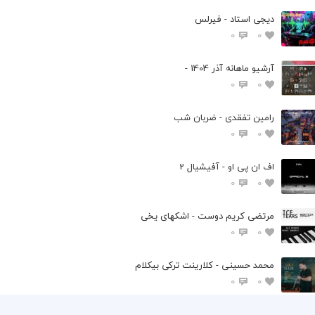
دیجی استاد - فیرلس
0
0
آرشیو ماهانه آذر 1404 -
0
0
رامین تفقدی - ضربان شب
0
0
اف ان پی او - آفیشیال 2
0
0
مرتضی کریم دوست - اشکهای یخی
0
0
محمد حسینی - کلارینت ترکی بیکلام
0
0