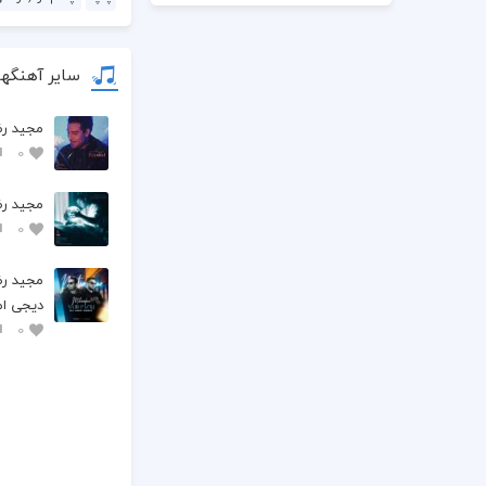
سایر آهنگه
مجید رض
0
مجید رض
0
مجید رض
دیجی ام
0