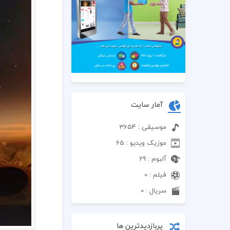
آمار سایت
موسیقی : 3654
موزیک ویدیو : 65
آلبوم : 29
فیلم : 0
سریال : 0
پربازدیدترین ها