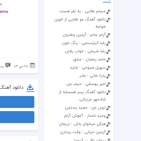
د
مسلم طالبی - یه نفر هست
emix
دانلود آهنگ مو طلایی از الوین
خواجه
آرام جانم - آرمین وطنیان
رضا کیارستمی - رنگ خون
رضا شیخی - خواب رفتن
حامد رمضان - عشق
۲۸ دی ۰۳
بدو
سهیل صبوحی - شاید
یارتا خانی - مادر
امیر یوسفی - حیف من
دانلود آهنگ
دانلود آهنگ پسر همسایه از
شادمهر مرزبانی
ترس من - مجید رستمی
وحید نامدار - آغوش آرام
هرکی میخوای باش - نریمان
آرمین حیاتی - وقت بیداری
پیمان باقی - کیمیا