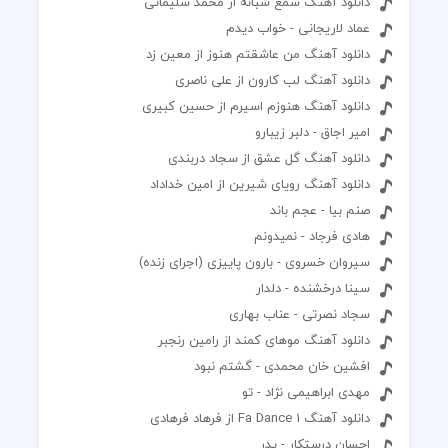
دانلود آهنگ شمع شبانه از محمد سلیمانی
عماد لاریجانی - خواب دیدم
دانلود آهنگ من عاشقتم هنوز از معین زد
دانلود آهنگ لب کارون از علی ناصری
دانلود آهنگ هنوزم اسیرم از حسین کبیری
امیر اجاق - دلبر زیبارو
دانلود آهنگ گل عشق از سجاد دربندی
دانلود آهنگ رویای شیرین از امین خداداد
صنم بیا - عجم باند
هادی فرجاد - نمیدونم
سیروان خسروی - بارون پاییزی (اجرای زنده)
سینا درخشنده - دلدار
سجاد نصرتی - عناب بهاری
دانلود آهنگ موهای کمند از رامین رنجبر
افشین خان محمدی - گشتم نبود
مهدی ابراهیمی نژاد - تو
دانلود آهنگ Fa Dance 1 از فرهاد فرهادی
احسان درستکار - پدر