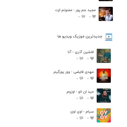
مجید جم پور - ممنونم ازت
0
0
جدیدترین موزیک ویدیو ها
افشین آذری - آنا
0
0
مهدی فایضی - وور یورگیم
0
0
حید ان لاو - اوزوم
0
0
سیام - اوی اوی
0
0