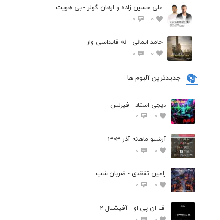
علی حسین زاده و ارهان گولر - بی هویت
0
0
حامد ایمانی - نه فایداسی وار
0
0
جدیدترین آلبوم ها
دیجی استاد - فیرلس
0
0
آرشیو ماهانه آذر 1404 -
0
0
رامین تفقدی - ضربان شب
0
0
اف ان پی او - آفیشیال 2
0
0