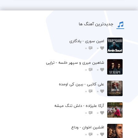
جدیدترین آهنگ ها
امین سوری - یادگاری
0
0
شاهین میری و سپهر خلسه - تراپی
0
0
علی کاتبی - ببین کی اومده
0
0
آرکا علیزاده - دلش تنگ میشه
0
0
افشين اخوان - وداع
0
0