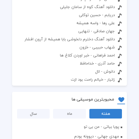
دانلود آهنگ کوه از سامان جلیلی
دریابم - حسین توکلی
علی رها - واسه همیشه
جهان صادقی - تنهایی
دانلود آهنگ دخترم دلخوشی بابا همیشه از آرون افشار
شهاب حبیبی - خزون
احمد فراهانی - خبر اوردن کلاغ ها
حامد آذری - خداحافظ
دانوش - لال
زانیار - خیالم راحت بود ازت
محبوبترین موسیقی ها
هفته
ماه
سال
پویا بیاتی - من بی تو
مهدی جهانی - دیوونه بودم