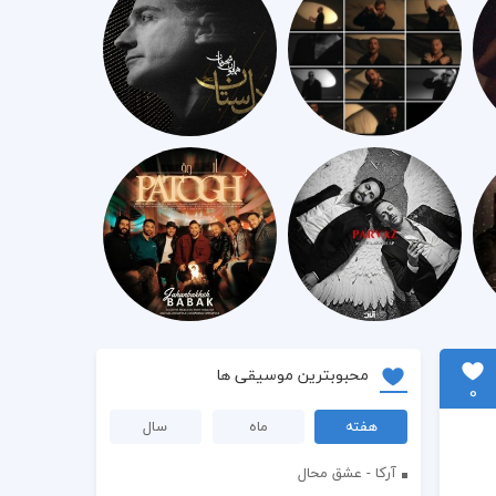
محبوبترین موسیقی ها
0
هفته
ماه
سال
آرکا - عشق محال