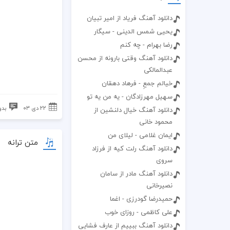
دانلود آهنگ فریاد از امیر تبیان
یحیی شمس الدینی - سیگار
رضا بهرام - چه کنم
دانلود آهنگ وقتی بارونه از محسن
عبدالمالکی
خیالم جمعِ - فرهاد دهقان
سهیل مهرزادگان - یه من یه تو
۲۲ دی ۰۳
بدو
دانلود آهنگ خیال دلنشین از
محمود خانی
ایمان غلامی - لیلای من
متن ترانه
دانلود آهنگ رلت کیه از فرزاد
سروی
دانلود آهنگ مادر از سامان
نصیرخانی
حمیدرضا گودرزی - اغما
علی کاظمی - روزای خوب
دانلود آهنگ ببییم از عارف فشایی