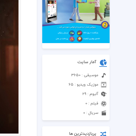
آمار سایت
موسیقی : 3650
موزیک ویدیو : 65
آلبوم : 29
فیلم : 0
سریال : 0
پربازدیدترین ها