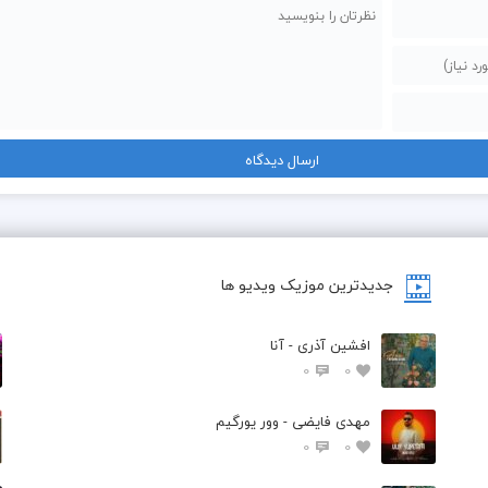
جدیدترین موزیک ویدیو ها
افشین آذری - آنا
0
0
مهدی فایضی - وور یورگیم
0
0