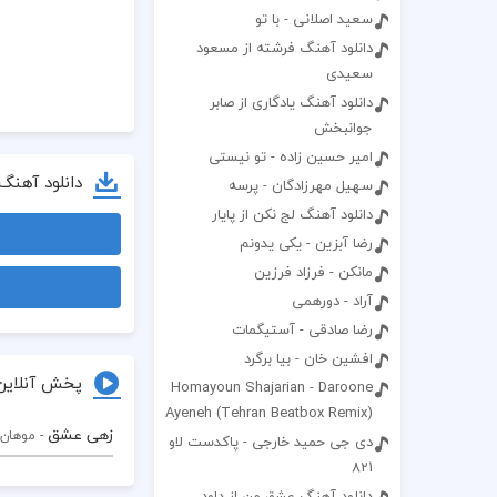
سعید اصلانی - با تو
دانلود آهنگ فرشته از مسعود
سعیدی
دانلود آهنگ یادگاری از صابر
جوانبخش
امیر حسین زاده - تو نیستی
دانلود آهنگ
سهیل مهرزادگان - پرسه
دانلود آهنگ لج نکن از پایار
رضا آبزین - یکی یدونم
مانکن - فرزاد فرزین
آراد - دورهمی
رضا صادقی - آستیگمات
افشین خان - بیا برگرد
پخش آنلاین
Homayoun Shajarian - Daroone
Ayeneh (Tehran Beatbox Remix)
زهی عشق
- موهان
دی جی حمید خارجی - پاکدست لاو
821
دانلود آهنگ عشق من از داود