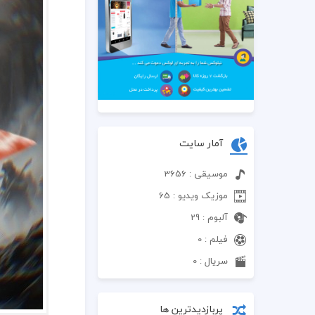
آمار سایت
موسیقی : 3656
موزیک ویدیو : 65
آلبوم : 29
فیلم : 0
سریال : 0
پربازدیدترین ها