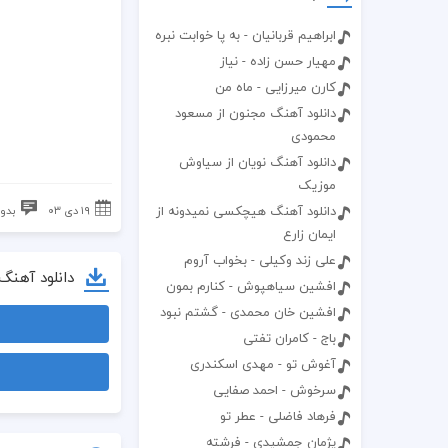
ابراهیم قربانیان - به پا خوابت نبره
مهیار حسن زاده - نیاز
کارن میرزایی - ماه من
دانلود آهنگ مجنون از مسعود
محمودی
دانلود آهنگ نویان از سیاوش
موزیک
دانلود آهنگ هیچکسی نمیدونه از
۱۹ دی ۰۳
بدون
ایمان زارع
علی زند وکیلی - بخواب آروم
دانلود آهنگ
افشین سیاهپوش - کنارم بمون
افشین خان محمدی - گشتم نبود
باج - کامران تفتی
آغوش تو - مهدی اسکندری
سرخوش - احمد صفایی
فرهاد فاضلی - عطر تو
پژمان جمشیدی - فرشته