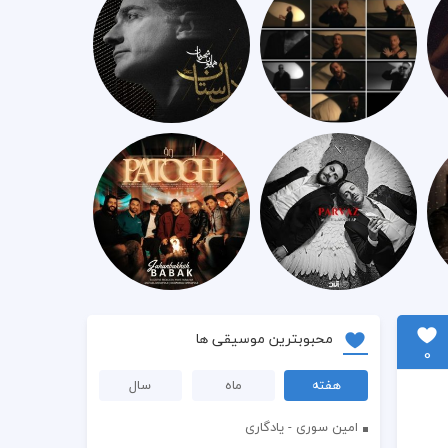
محبوبترین موسیقی ها
0
هفته
ماه
سال
امین سوری - یادگاری