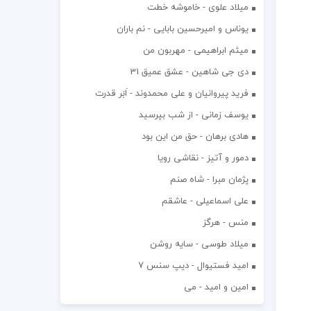
میلاد علوی - خاموشه خطت
یوناس و امیرحسین بابایی - نم باران
میثم ابراهیمی - مهربون من
دی جی شاهین - عشق عمیق 31
فرید پیروانیان و علی محمدوند - اَبَر قدرت
یوسف زمانی - از شب بپرسید
هادی برهان - حق من این بود
دمور و آتیز - نقاشی رویا
پژمان مبرا - شاه صنم
علی اسماعیلی - عاشقم
منس - هرگز
میلاد طوسی - سایه روشن
اميد فستيوال - ديپ سنس ۷
امین و امید - می