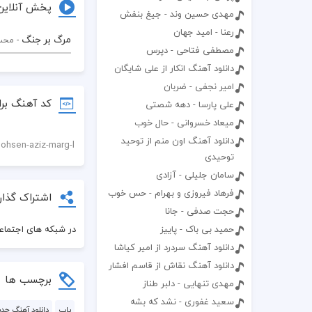
پخش آنلاین
مهدی حسین وند - جیغ بنفش
رعنا - امید جهان
مرگ بر جنگ
- محس
مصطفی فتاحی - دپرس
دانلود آهنگ انکار از علی شایگان
امیر نجفی - ضربان
کد آهنگ برا
علی پارسا - دهه شصتی
میعاد خسروانی - حال خوب
دانلود آهنگ اون منم از توحید
توحیدی
سامان جلیلی - آزادی
فرهاد فیروزی و بهرام - حس خوب
اشتراک گذار
حجت صدفی - جانا
در شبکه های اجتماعی
حمید بی باک - پاییز
دانلود آهنگ سردرد از امیر کیاشا
دانلود آهنگ نقاش از قاسم افشار
برچسب ها
مهدی تنهایی - دلبر طناز
سعید غفورى - نشد که بشه
پاپ
دانلود آهنگ جدی