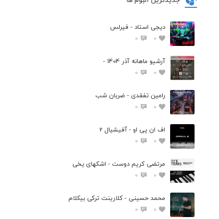
دیجی استاد - فیرلس
0
0
آرشیو ماهانه آذر 1404 -
0
0
رامین تفقدی - ضربان شب
0
0
اف ان پی او - آفیشیال 2
0
0
مرتضی کریم دوست - اشکهای یخی
0
0
محمد حسینی - کلارینت ترکی بیکلام
0
0