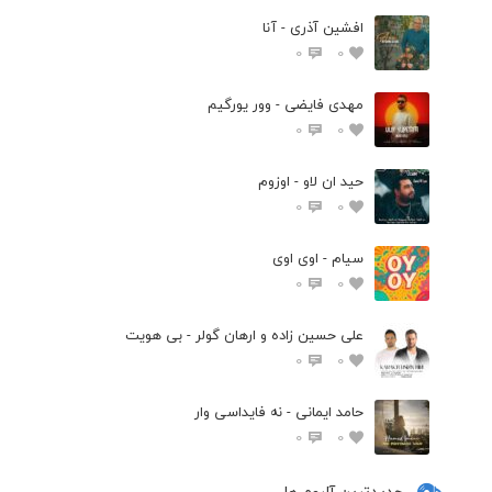
افشین آذری - آنا
0
0
مهدی فایضی - وور یورگیم
0
0
حید ان لاو - اوزوم
0
0
سیام - اوی اوی
0
0
علی حسین زاده و ارهان گولر - بی هویت
0
0
حامد ایمانی - نه فایداسی وار
0
0
جدیدترین آلبوم ها