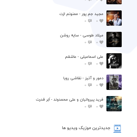
مجید جم پور - ممنونم ازت
0
0
میلاد طوسی - سایه روشن
0
0
علی اسماعیلی - عاشقم
0
0
دمور و آتیز - نقاشی رویا
0
0
فرید پیروانیان و علی محمدوند - اَبَر قدرت
0
0
جدیدترین موزیک ویدیو ها