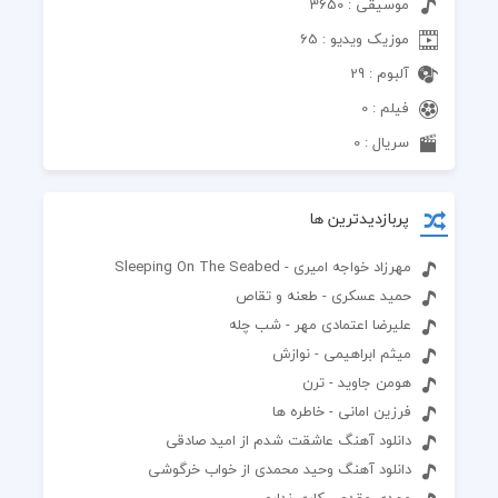
موسیقی : 3650
موزیک ویدیو : 65
آلبوم : 29
فیلم : 0
سریال : 0
پربازدیدترین ها
مهرزاد خواجه امیری - Sleeping On The Seabed
حمید عسکری - طعنه و تقاص
علیرضا اعتمادی مهر - شب چله
میثم ابراهیمی - نوازش
هومن جاوید - ترن
فرزین امانی - خاطره ها
دانلود آهنگ عاشقت شدم از امید صادقی
دانلود آهنگ وحید محمدی از خواب خرگوشی
مهدی مقدم - کاری ندارم