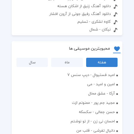
دانلود آهنگ زنبق از اشکان هسته
دانلود آهنگ رفیق جونی از آرون افشار
کاوه لشکری - تسلیم
نیکان - شمال
محبوبترین موسیقی ها
هفته
ماه
سال
اميد فستيوال - ديپ سنس ۷
امین و امید - می
آرکا - عشق محال
مجید جم پور - ممنونم ازت
حسن جمالی - سکسکه
احسان نی زن - از تو نوشتم
دانیال تفرشی - قلب من