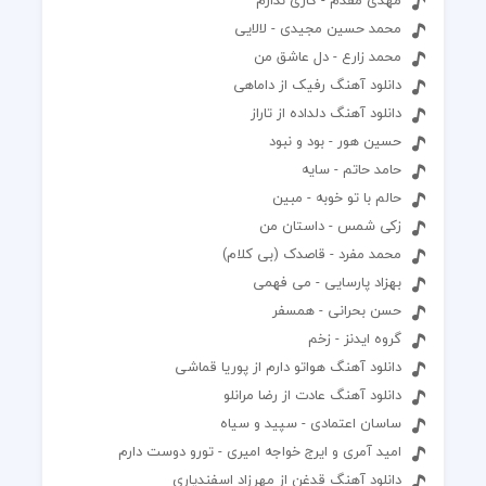
محمد حسین مجیدی - لالایی
محمد زارع - دل عاشق من
دانلود آهنگ رفیک از داماهی
دانلود آهنگ دلداده از تاراز
حسین هور - بود و نبود
حامد حاتم - سایه
حالم با تو خوبه - مبین
زکی شمس - داستان من
محمد مفرد - قاصدک (بی کلام)
بهزاد پارسایی - می فهمی
حسن بحرانی - همسفر
گروه ایدنز - زخم
دانلود آهنگ هواتو دارم از پوریا قماشی
دانلود آهنگ عادت از رضا مرانلو
ساسان اعتمادی - سپید و سیاه
امید آمری و ایرج خواجه امیری - تورو دوست دارم
دانلود آهنگ قدغن از مهرزاد اسفندیاری