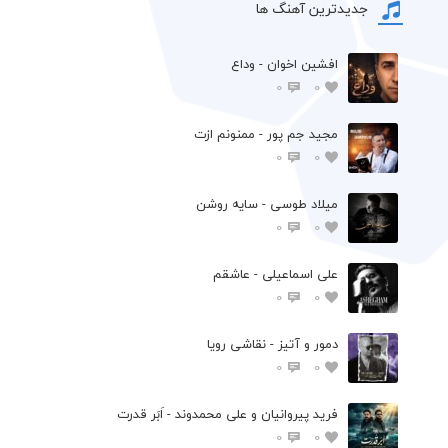
جدیدترین آهنگ ها
افشين اخوان - وداع
0
0
مجید جم پور - ممنونم ازت
0
0
میلاد طوسی - سایه روشن
0
0
علی اسماعیلی - عاشقم
0
0
دمور و آتیز - نقاشی رویا
0
0
فرید پیروانیان و علی محمدوند - اَبَر قدرت
0
0