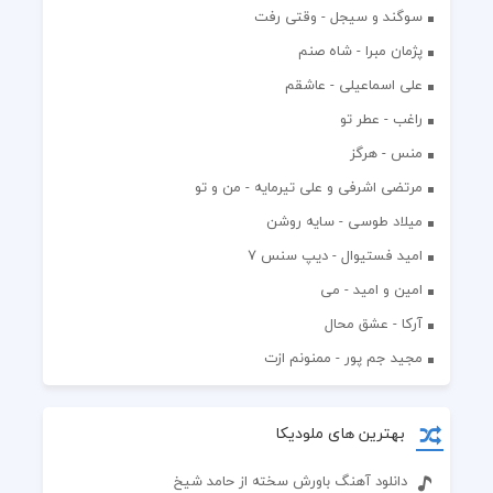
سوگند و سیجل - وقتی رفت
پژمان مبرا - شاه صنم
علی اسماعیلی - عاشقم
راغب - عطر تو
منس - هرگز
مرتضی اشرفی و علی تیرمایه - من و تو
میلاد طوسی - سایه روشن
اميد فستيوال - ديپ سنس ۷
امین و امید - می
آرکا - عشق محال
مجید جم پور - ممنونم ازت
بهترین های ملودیکا
دانلود آهنگ باورش سخته از حامد شیخ