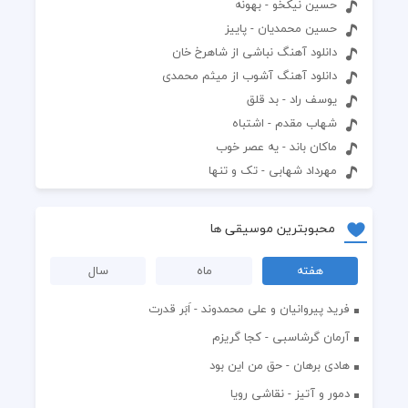
حسین نیکخو - بهونه
حسین محمدیان - پاییز
دانلود آهنگ نباشی از شاهرخ خان
دانلود آهنگ آشوب از میثم محمدی
یوسف راد - بد قلق
شهاب مقدم - اشتباه
ماکان باند - یه عصر خوب
مهرداد شهابی - تک و تنها
محبوبترین موسیقی ها
هفته
ماه
سال
فرید پیروانیان و علی محمدوند - اَبَر قدرت
آرمان گرشاسبی - کجا گریزم
هادی برهان - حق من این بود
دمور و آتیز - نقاشی رویا