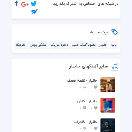
  حالا بگو چیکار کنم قلبمو به کی بدوزم
در شبکه های اجتماعی به اشتراک بگذارید
  همش با تو راه اومدم
  با تو تا خود ماه اومدم
برچسب ها
  چرا پس نیستی پیشم
پاپ
جانیار
دانلود آهنگ جدید
دانلود موزیک
مشکی پوش
ملودیکا
  من که مثه یه شاه اومدم
سایر آهنگهای جانیار
  دلم برات کلی تنگ شده
جانیار - نقطه ضعف
  نگو دلت عین سنگ شده
0
0
  بیا و این بحثو حل کنش
جانیار - کاش
0
0
  بمونو این وضعو جمع کنش
جانیار - خاطرات
  دلم برات کلی تنگ شده
0
0