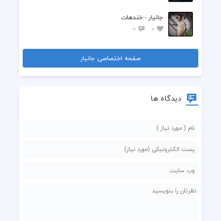
  نگو دلت عین سنگ شده
جانیار - خندهات
0
0
  بیا و این بحثو حل کنش
  بمونو این وضعو جمع کنش
صفحه اختصاصی جانیار
دیدگاه ها