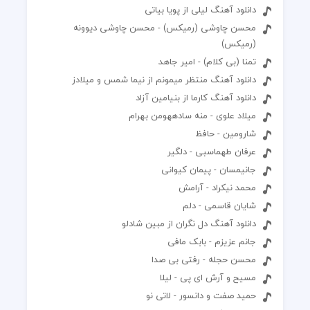
دانلود آهنگ لیلی از پویا بیاتی
محسن چاوشی (رمیکس) - محسن چاوشی دیوونه
(رمیکس)
تمنا (بی کلام) - امیر جاهد
دانلود آهنگ منتظر میمونم از نیما شمس و میلادز
دانلود آهنگ کارما از بنیامین آزاد
میلاد علوی - منه سادههومن بهرام
شارومین - حافظ
عرفان طهماسبی - دلگیر
جانیمسان - پیمان کیوانی
محمد نیکراد - آرامش
شایان قاسمی - دلم
دانلود آهنگ دل نگران از مبین شادلو
جانم عزیزم - بابک مافی
محسن حجله - رفتی بی صدا
مسیح و آرش ای پی - لیلا
حمید صفت و دانسور - لاتی نو