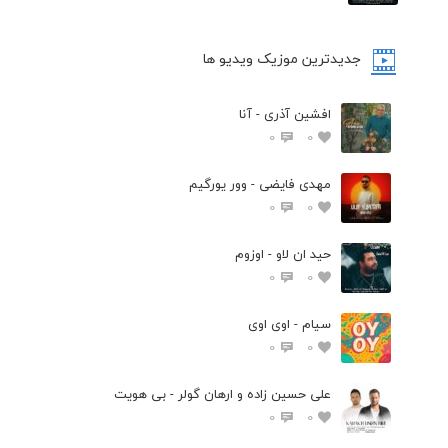
جدیدترین موزیک ویدیو ها
افشین آذری - آنا
0
0
مهدی فایضی - وور یورگیم
0
0
حید ان لاو - اوزوم
0
0
سیام - اوی اوی
0
0
علی حسین زاده و ارهان گولر - بی هویت
0
0