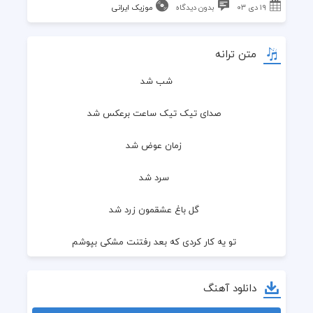
۱۹ دی ۰۳
بدون دیدگاه
موزیک ایرانی
متن ترانه
شب شد
  صدای تیک تیک ساعت برعکس شد
  زمان عوض شد
  سرد شد
  گل باغ عشقمون زرد شد
  تو یه کار کردی که بعد رفتنت مشکی بپوشم
  میدونی بار غمت بدجوری سنگینه رو دوشم
دانلود آهنگ
  دلم برات کلی تنگ شده