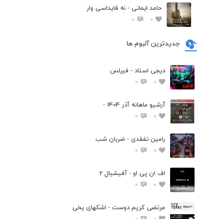
حامد ایمانی - نه فایداسی وار
0
0
جدیدترین آلبوم ها
دیجی استاد - فیرلس
0
0
آرشیو ماهانه آذر 1404 -
0
0
رامین تفقدی - ضربان شب
0
0
اف ان پی او - آفیشیال 2
0
0
مرتضی کریم دوست - اشکهای یخی
0
0