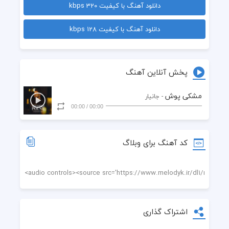
دانلود آهنگ با کیفیت 320 kbps
  نگو دلت عین سنگ شده
دانلود آهنگ با کیفیت 128 kbps
  بیا و این بحثو حل کنش
  بمونو این وضعو جمع کنش
پخش آنلاین آهنگ
  دلم برات کلی تنگ شده
مشکی پوش
- جانیار
00:00
/
00:00
  نگو دلت عین سنگ شده
  بیا و این بحثو حل کنش
کد آهنگ برای وبلاگ
  بمونو این وضعو جمع کنش
  وصل تو بود شب و روزم
  دست تو بود حال و روزم
اشتراک گذاری