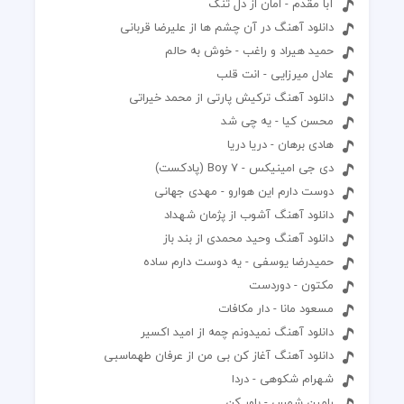
آبا مقدم - امان از دل تنگ
دانلود آهنگ در آن چشم ها از علیرضا قربانی
حمید هیراد و راغب - خوش به حالم
عادل میرزایی - انت قلب
دانلود آهنگ ترکیش پارتی از محمد خیراتی
محسن کیا - یه چی شد
هادی برهان - دریا دریا
دی جی امینیکس - Boy 7 (پادکست)
دوست دارم این هوارو - مهدی جهانی
دانلود آهنگ آشوب از پژمان شهداد
دانلود آهنگ وحید محمدی از بند باز
حمیدرضا یوسفی - یه دوست دارم ساده
مکتون - دوردست
مسعود مانا - دار مکافات
دانلود آهنگ نمیدونم چمه از امید اکسیر
دانلود آهنگ آغاز کن بی من از عرفان طهماسبی
شهرام شکوهی - دردا
رامین شمس - باور کن