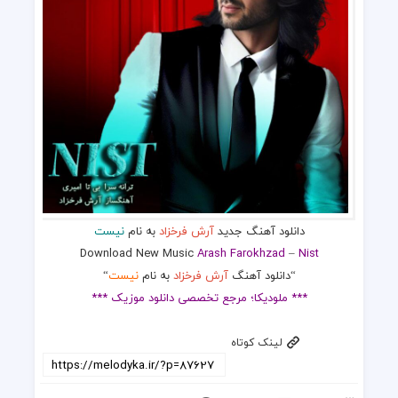
دانلود آهنگ جدید
آرش فرخزاد
به نام
نیست
Download New Music
Arash Farokhzad
–
Nist
“دانلود آهنگ
آرش فرخزاد
به نام
نیست
“
*** ملودیکا؛ مرجع تخصصی دانلود موزیک ***
لینک کوتاه