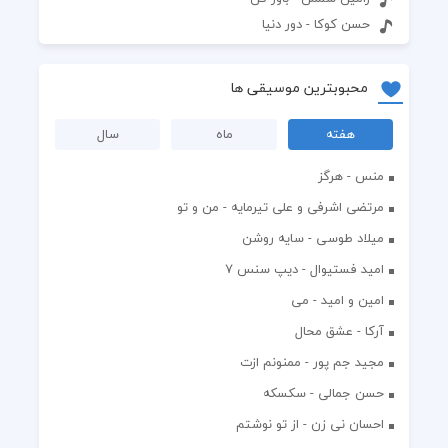
حسن کوکا - دور دنیا
محبوبترین موسیقی ها
هفته
ماه
سال
منس - هرگز
مرتضی اشرفی و علی تیرمایه - من و تو
میلاد طوسی - سایه روشن
اميد فستيوال - ديپ سنس ۷
امین و امید - می
آرکا - عشق محال
مجید جم پور - ممنونم ازت
حسن جمالی - سکسکه
احسان نی زن - از تو نوشتم