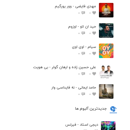
مهدی فایضی - وور یورگیم
0
0
حید ان لاو - اوزوم
0
0
سیام - اوی اوی
0
0
علی حسین زاده و ارهان گولر - بی هویت
0
0
حامد ایمانی - نه فایداسی وار
0
0
جدیدترین آلبوم ها
دیجی استاد - فیرلس