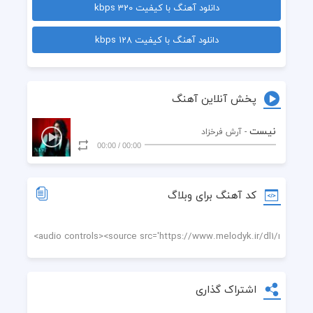
دانلود آهنگ با کیفیت 320 kbps
  چشم میدوزم به چشمت میشود آیا کمی
دانلود آهنگ با کیفیت 128 kbps
  دستهایم را بگیری توی دستانی که نیست
  وقت رفتن میشود با بغض میگویم نرو
پخش آنلاین آهنگ
  پیش پایت اشک میریزم در ایوانی که نیست
نیست
- آرش فرخزاد
00:00
/
00:00
  میروی و خانه لبریز از نبودت میشود
  باز تنها میشوم با یاد مهمانی که نیست
کد آهنگ برای وبلاگ
  رفته‌ای و بعد تو این کار هر روز من است
  باور اینکه نباشی کار آسانی که نیست
اشتراک گذاری