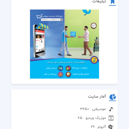
تبلیغات
آمار سایت
موسیقی : 3650
موزیک ویدیو : 65
آلبوم : 29