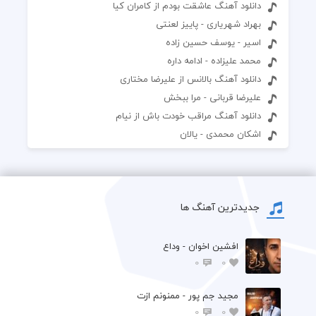
دانلود آهنگ عاشقت بودم از کامران کیا
بهراد شهریاری - پاییز لعنتی
اسیر - یوسف حسین زاده
محمد علیزاده - ادامه داره
دانلود آهنگ بالانس از علیرضا مختاری
علیرضا قربانی - مرا ببخش
دانلود آهنگ مراقب خودت باش از نیام
اشکان محمدی - یالان
جدیدترین آهنگ ها
افشين اخوان - وداع
0
0
مجید جم پور - ممنونم ازت
0
0