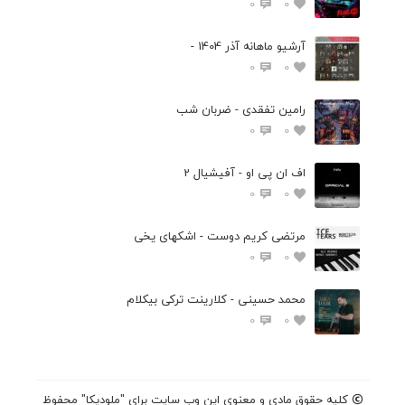
0
0
آرشیو ماهانه آذر 1404 -
0
0
رامین تفقدی - ضربان شب
0
0
اف ان پی او - آفیشیال 2
0
0
مرتضی کریم دوست - اشکهای یخی
0
0
محمد حسینی - کلارینت ترکی بیکلام
0
0
کلیه حقوق مادی و معنوی این وب سایت برای "ملودیکا" محفوظ