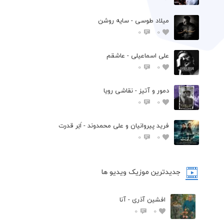
میلاد طوسی - سایه روشن
0
0
علی اسماعیلی - عاشقم
0
0
دمور و آتیز - نقاشی رویا
0
0
فرید پیروانیان و علی محمدوند - اَبَر قدرت
0
0
جدیدترین موزیک ویدیو ها
افشین آذری - آنا
0
0